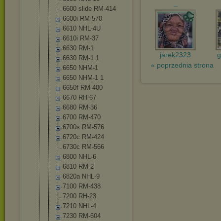
_
6600 slide RM-414
6600i RM-570
6610 NHL-4U
6610i RM-37
6630 RM-1
jarek2323
g
6630 RM-1 1
« poprzednia strona
6650 NHM-1
6650 NHM-1 1
6650f RM-400
6670 RH-67
6680 RM-36
6700 RM-470
6700s RM-576
6720c RM-424
6730c RM-566
6800 NHL-6
6810 RM-2
6820a NHL-9
7100 RM-438
7200 RH-23
7210 NHL-4
7230 RM-604