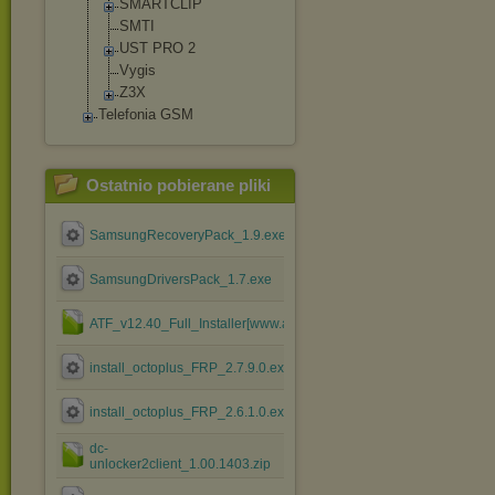
SMARTCLIP
SMTI
UST PRO 2
Vygis
Z3X
Telefonia GSM
Ostatnio pobierane pliki
SamsungRecoveryPack_1.9.exe
SamsungDriversPack_1.7.exe
ATF_v12.40_Full_Installer[www.atfsupport.com].rar
install_octoplus_FRP_2.7.9.0.exe
install_octoplus_FRP_2.6.1.0.exe
dc-
unlocker2client_1.00.1403.zip