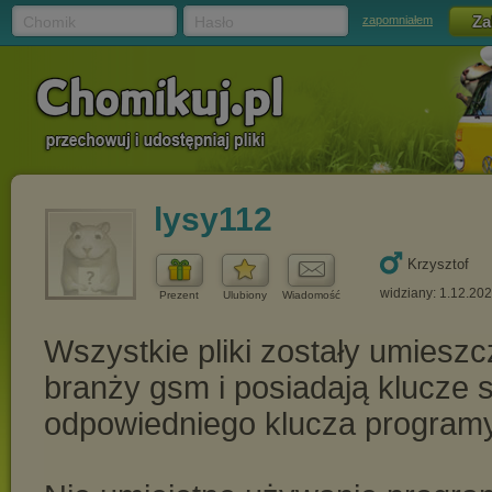
Chomik
Hasło
zapomniałem
lysy112
Krzysztof
widziany: 1.12.20
Prezent
Ulubiony
Wiadomość