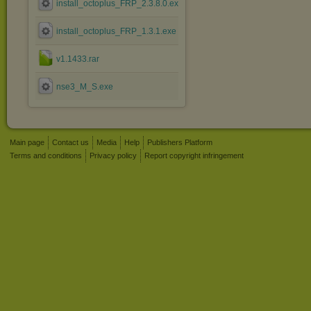
install_octoplus_FRP_2.3.8.0.exe
install_octoplus_FRP_1.3.1.exe
v1.1433.rar
nse3_M_S.exe
Main page
Contact us
Media
Help
Publishers Platform
Terms and conditions
Privacy policy
Report copyright infringement