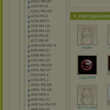
6210n RM-367
6220 RH-20
6220c RM-328
Zaprzyjaźnion
6230 RH-12
6230i RM-72
6233 RM-145
6234 RM-123
6260 RM-25
6270 RM-56
6280-6288 RM-78
iraslbn
6300 RM-217
6300i RM-337
6301 RM-322
6303c RM-443
6303i RM-337
6310 NPE-4
cyganek85
6310i NPL-1
6500c RM-265
6500s RM-240
6510 NPM-9
6555 RM-271
6600 fold RM-325
MOTYL1964
6600 NHL-10