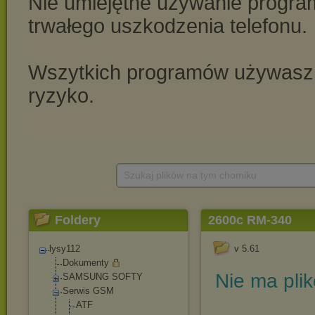
Szukaj plików na tym chomiku
Foldery
2600c RM-340
lysy112
v 5.61
Dokumenty
Nie ma pli
SAMSUNG SOFTY
Serwis GSM
ATF