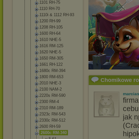
1101 RH-75
1110 RH-70
1110i & 1112 RH-93
1200 RH-99
1208 RH-105
1600 RH-64
1610 NHE-5
1616 RM-125
1620 NHE-5
1650 RM-305
1661 RH-122
1680c RM-394
1800 RM-653
Chomikowe r
2010 NHE-3
2100 NAM-2
marcia
2220s RM-590
firm
2300 RM-4
cebu
2310 RM-189
2323c RM-543
jak 
2330c RM-512
(Cra
2600 RH-59
hipok
2600c RM-340
v 5.61