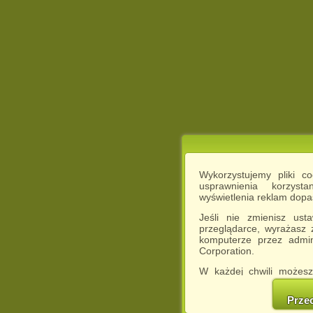
Wykorzystujemy pliki c
usprawnienia korzyst
wyświetlenia reklam dop
Jeśli nie zmienisz ust
przeglądarce, wyrażasz
komputerze przez admin
Corporation.
W każdej chwili możesz
cookies w swojej przeglą
w naszej Pol
Prze
http://chomikuj.pl/Polity