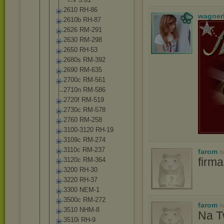
2610 RH-86
wagner
2610b RH-87
2626 RM-291
2630 RM-298
2650 RH-53
2680s RM-392
2690 RM-635
2700c RM-561
2710n RM-586
2720f RM-519
2730c RM-578
2760 RM-258
3100-3120 RH-19
3109c RM-274
3110c RM-237
farom
n
firm
3120c RM-364
3200 RH-30
3220 RH-37
3300 NEM-1
3500c RM-272
farom
n
3510 NHM-8
Na T
3510i RH-9