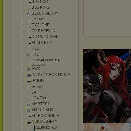
BB5 BOX
BB5 KING
BLACK BERRY
Cruiser
CYCLONE
DC-PHOENIX
DC-UNLOCKER
FENIX KEY
HCU
HTC
Huawei,voda,zt
e
unlocker
HWK
INFINITY BOX NOKIA
IPHONE
IR-Key
JAF
LGe Tool
MARTECH
MICRO BOX
MT-BOX NOKIA
NOKIA SOFTY
1100 RH-18