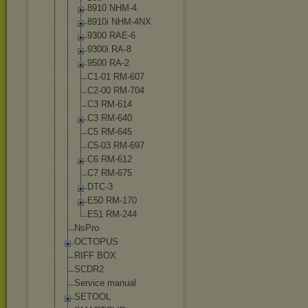
8910 NHM-4
8910i NHM-4NX
9300 RAE-6
9300i RA-8
9500 RA-2
C1-01 RM-607
C2-00 RM-704
C3 RM-614
C3 RM-640
C5 RM-645
C5-03 RM-697
C6 RM-612
C7 RM-675
DTC-3
E50 RM-170
E51 RM-244
NsPro
OCTOPUS
RIFF BOX
SCDR2
Service manual
SETOOL