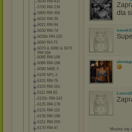
5630 RM-431
Zapr
5700 RM-230
dla s
5800 RM-356
6020 RM-30
6021 RM-94
navak3
6030 RM-74
Supe
6030b RM-225
6060 RH-73
6070 & 6080 & 5070
RM-166
6085 RM-198
alemag
6086 RM-188
6090 NME-3
6100 NPL-2
6101 RM-76
6103 RM-161
6111 RM-82
LeonxD
Zapr
6120c RM-243
6125 RM-178
6131 RM-115
6136 RM-199
6151 RM-200
6170 RM-47
Musisz się