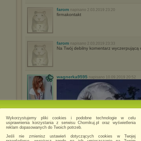
farom
napisano 2.03.2019 23:20
firmakontakt
farom
napisano 2.03.2019 23:33
Na Twój debilny komentarz wyczerpującą 
wagnerka9595
napisano 10.09.2019 20:52
Wykorzystujemy pliki cookies i podobne technologie w celu
usprawnienia korzystania z serwisu Chomikuj.pl oraz wyświetlenia
reklam dopasowanych do Twoich potrzeb.
Jeśli nie zmienisz ustawień dotyczących cookies w Twojej
przeglądarce, wyrażasz zgodę na ich umieszczanie na Twoim