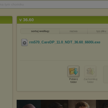
 na tym chomiku
v 36.60
sortuj według:
nazwa
typ pliku
rm570_CareDP_11.0_NDT_36.60_6600i
.exe
Pobierz
Zachomikuj
folder
folder