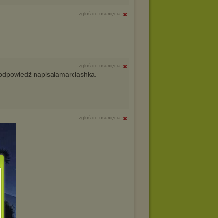
zgłoś do usunięcia
zgłoś do usunięcia
odpowiedź napisałamarciashka.
zgłoś do usunięcia