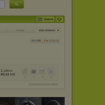
Galeria
rozmiar
data dodania
80,3 MB
5 lis 13 21:11
1
plików
80,33
MB
0
0
0
0
bezpośredni link do folderu