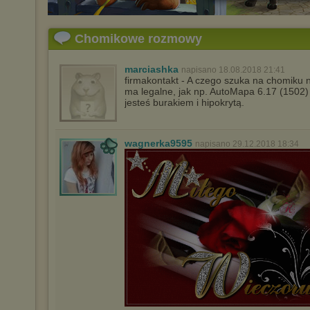
Chomikowe rozmowy
marciashka
napisano 18.08.2018 21:41
firmakontakt - A czego szuka na chomiku 
ma legalne, jak np. AutoMapa 6.17 (1502
jesteś burakiem i hipokrytą.
wagnerka9595
napisano 29.12.2018 18:34