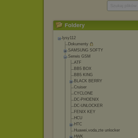
Szukaj plików
Foldery
lysy112
Dokumenty
SAMSUNG SOFTY
Serwis GSM
ATF
BB5 BOX
BB5 KING
BLACK BERRY
Cruiser
CYCLONE
DC-PHOENIX
DC-UNLOCKER
FENIX KEY
HCU
HTC
Huawei,voda,zt
e unlocker
HWK