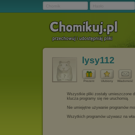
Chomik
Hasło
lysy112
Prezent
Ulubiony
Wiadomość