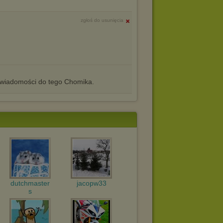
zgłoś do usunięcia
iadomości do tego Chomika.
dutchmaster
jacopw33
s