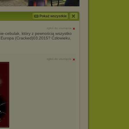
Pokaż wszystkie
zgłoś do usunięcia
nie-cebulak, który z pewnością wszystko
) Europa (Cracked)03.2015? Człowieku,
zgłoś do usunięcia