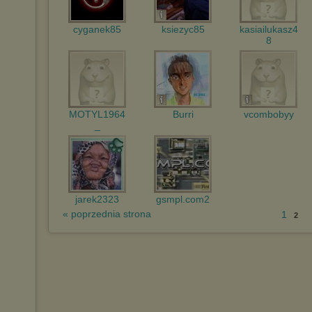
cyganek85
ksiezyc85
kasiailukasz4
8
MOTYL1964
Burri
vcombobyy
_
jarek2323
gsmpl.com2
« poprzednia strona
1
2