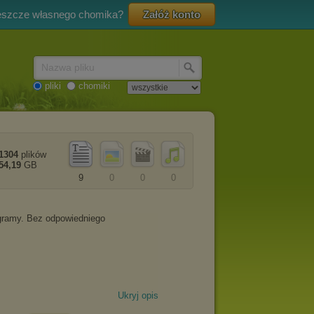
eszcze własnego chomika?
Załóż konto
Nazwa pliku
pliki
chomiki
1304
plików
54,19
GB
9
0
0
0
Ukryj opis