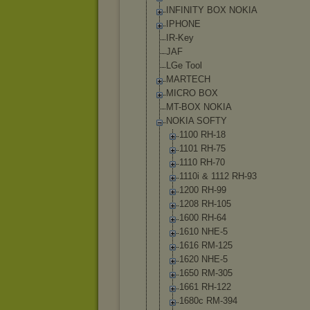
INFINITY BOX NOKIA
IPHONE
IR-Key
JAF
LGe Tool
MARTECH
MICRO BOX
MT-BOX NOKIA
NOKIA SOFTY
1100 RH-18
1101 RH-75
1110 RH-70
1110i & 1112 RH-93
1200 RH-99
1208 RH-105
1600 RH-64
1610 NHE-5
1616 RM-125
1620 NHE-5
1650 RM-305
1661 RH-122
1680c RM-394