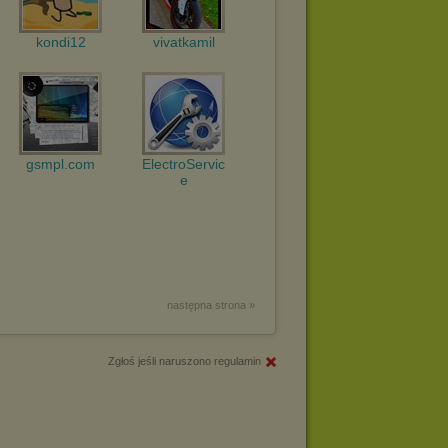
kondi12
vivatkamil
gsmpl.com
ElectroServic
e
następna strona »
Zgłoś jeśli naruszono regulamin