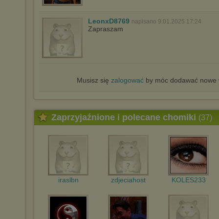
LeonxD8769
napisano 9.01.2025 17:24
Zapraszam
Musisz się
zalogować
by móc dodawać nowe w
Zaprzyjaźnione i polecane chomiki
(37)
iraslbn
zdjeciahost
KOLES233