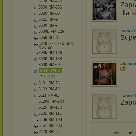
5700 RM-230
Zapr
5800 RM-356
dla s
6020 RM-30
6021 RM-94
6030 RM-74
navak3
6030b RM-225
Supe
6060 RH-73
6070 & 6080 & 5070
RM-166
6085 RM-198
6086 RM-188
alemag
6090 NME-3
6100 NPL-2
v 6.31
6101 RM-76
6103 RM-161
6111 RM-82
LeonxD
Zapr
6120c RM-243
6125 RM-178
6131 RM-115
6136 RM-199
6151 RM-200
6170 RM-47
Musisz się