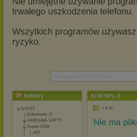
Szukaj plików na tym chomiku
Foldery
6100 NPL-2
lysy112
v 6.31
Dokumenty
Nie ma pli
SAMSUNG SOFTY
Serwis GSM
ATF