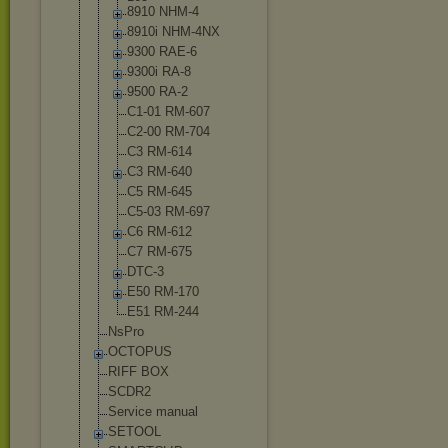
8910 NHM-4
8910i NHM-4NX
9300 RAE-6
9300i RA-8
9500 RA-2
C1-01 RM-607
C2-00 RM-704
C3 RM-614
C3 RM-640
C5 RM-645
C5-03 RM-697
C6 RM-612
C7 RM-675
DTC-3
E50 RM-170
E51 RM-244
NsPro
OCTOPUS
RIFF BOX
SCDR2
Service manual
SETOOL