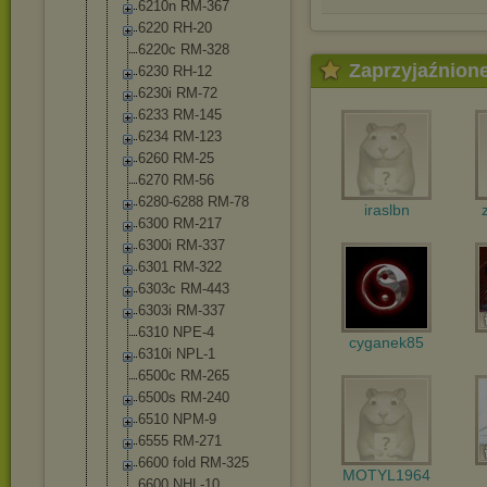
6210n RM-367
6220 RH-20
6220c RM-328
Zaprzyjaźnion
6230 RH-12
6230i RM-72
6233 RM-145
6234 RM-123
6260 RM-25
6270 RM-56
6280-6288 RM-78
iraslbn
6300 RM-217
6300i RM-337
6301 RM-322
6303c RM-443
6303i RM-337
6310 NPE-4
cyganek85
6310i NPL-1
6500c RM-265
6500s RM-240
6510 NPM-9
6555 RM-271
6600 fold RM-325
MOTYL1964
6600 NHL-10