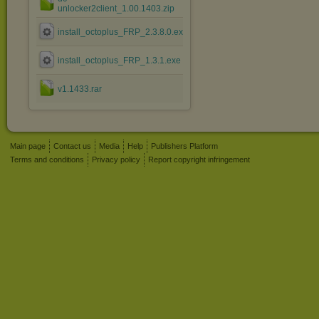
unlocker2client_1.00.1403.zip
install_octoplus_FRP_2.3.8.0.exe
install_octoplus_FRP_1.3.1.exe
v1.1433.rar
Main page
Contact us
Media
Help
Publishers Platform
Terms and conditions
Privacy policy
Report copyright infringement