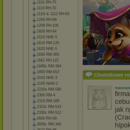
1101 RH-75
1110 RH-70
1110i & 1112 RH-93
1200 RH-99
1208 RH-105
1600 RH-64
1610 NHE-5
1616 RM-125
1620 NHE-5
1650 RM-305
1661 RH-122
1680c RM-394
1800 RM-653
Chomikowe r
2010 NHE-3
2100 NAM-2
marcia
2220s RM-590
firm
2300 RM-4
cebu
2310 RM-189
2323c RM-543
jak 
2330c RM-512
(Cra
2600 RH-59
hipok
2600c RM-340
2610 RH-86