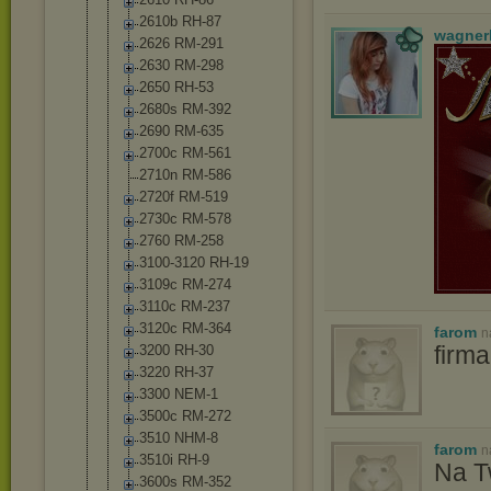
2610b RH-87
wagner
2626 RM-291
2630 RM-298
2650 RH-53
2680s RM-392
2690 RM-635
2700c RM-561
2710n RM-586
2720f RM-519
2730c RM-578
2760 RM-258
3100-3120 RH-19
3109c RM-274
3110c RM-237
3120c RM-364
farom
n
firm
3200 RH-30
3220 RH-37
3300 NEM-1
3500c RM-272
3510 NHM-8
farom
n
3510i RH-9
Na T
3600s RM-352