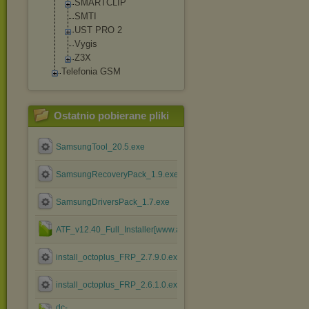
SMARTCLIP
SMTI
UST PRO 2
Vygis
Z3X
Telefonia GSM
Ostatnio pobierane pliki
SamsungTool_20.5.exe
SamsungRecoveryPack_1.9.exe
SamsungDriversPack_1.7.exe
ATF_v12.40_Full_Installer[www.atfsupport.com].rar
install_octoplus_FRP_2.7.9.0.exe
install_octoplus_FRP_2.6.1.0.exe
dc-