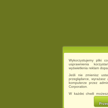
Wykorzystujemy pliki c
usprawnienia korzyst
wyświetlenia reklam dop
Jeśli nie zmienisz ust
przeglądarce, wyrażasz
komputerze przez admin
Corporation.
W każdej chwili możesz
cookies w swojej przeglą
w naszej Pol
Prze
http://chomikuj.pl/Polity