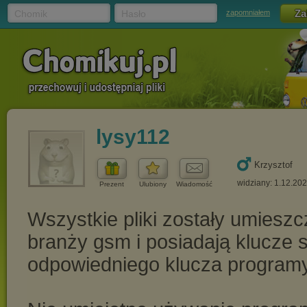
Chomik
Hasło
zapomniałem
lysy112
Krzysztof
widziany: 1.12.20
Prezent
Ulubiony
Wiadomość