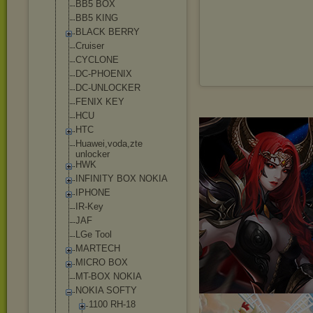
BB5 BOX
BB5 KING
BLACK BERRY
Cruiser
CYCLONE
DC-PHOENIX
DC-UNLOCKER
FENIX KEY
HCU
HTC
Huawei,voda,zt
e
unlocker
HWK
INFINITY BOX NOKIA
IPHONE
IR-Key
JAF
LGe Tool
MARTECH
MICRO BOX
MT-BOX NOKIA
NOKIA SOFTY
1100 RH-18