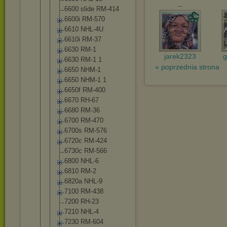
_
6600 slide RM-414
6600i RM-570
6610 NHL-4U
6610i RM-37
6630 RM-1
jarek2323
g
6630 RM-1 1
« poprzednia strona
6650 NHM-1
6650 NHM-1 1
6650f RM-400
6670 RH-67
6680 RM-36
6700 RM-470
6700s RM-576
6720c RM-424
6730c RM-566
6800 NHL-6
6810 RM-2
6820a NHL-9
7100 RM-438
7200 RH-23
7210 NHL-4
7230 RM-604