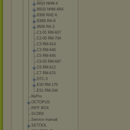
8910 NHM-4
8910i NHM-4NX
9300 RAE-6
9300i RA-8
9500 RA-2
C1-01 RM-607
C2-00 RM-704
C3 RM-614
C3 RM-640
C5 RM-645
C5-03 RM-697
C6 RM-612
C7 RM-675
DTC-3
E50 RM-170
E51 RM-244
NsPro
OCTOPUS
RIFF BOX
SCDR2
Service manual
SETOOL