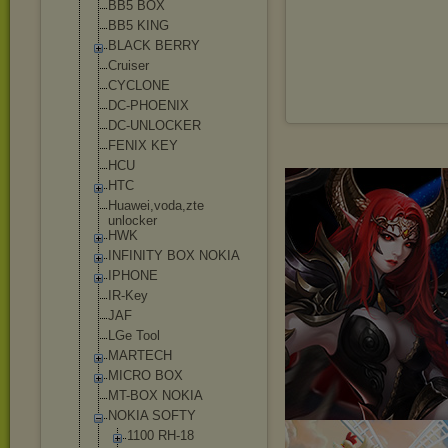
BB5 BOX
BB5 KING
BLACK BERRY
Cruiser
CYCLONE
DC-PHOENIX
DC-UNLOCKER
FENIX KEY
HCU
HTC
Huawei,voda,zt
e
unlocker
HWK
INFINITY BOX NOKIA
IPHONE
IR-Key
JAF
LGe Tool
MARTECH
MICRO BOX
MT-BOX NOKIA
NOKIA SOFTY
1100 RH-18