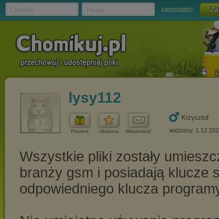
Chomik
Hasło
zapomniałem
lysy112
Krzysztof
widziany: 1.12.20
Prezent
Ulubiony
Wiadomość