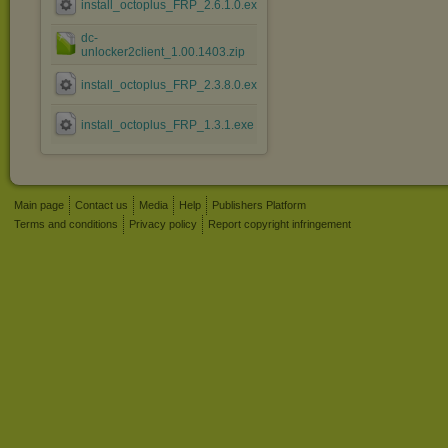
install_octoplus_FRP_2.6.1.0.exe
dc-
unlocker2client_1.00.1403.zip
install_octoplus_FRP_2.3.8.0.exe
install_octoplus_FRP_1.3.1.exe
Main page
Contact us
Media
Help
Publishers Platform
Terms and conditions
Privacy policy
Report copyright infringement