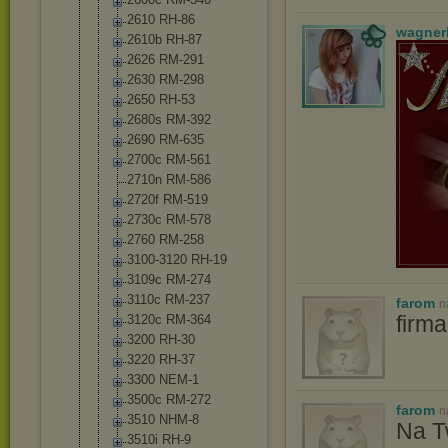
2610 RH-86
wagner
2610b RH-87
2626 RM-291
2630 RM-298
2650 RH-53
2680s RM-392
2690 RM-635
2700c RM-561
2710n RM-586
2720f RM-519
2730c RM-578
2760 RM-258
3100-3120 RH-19
3109c RM-274
3110c RM-237
farom
n
firm
3120c RM-364
3200 RH-30
3220 RH-37
3300 NEM-1
3500c RM-272
farom
n
3510 NHM-8
Na T
3510i RH-9