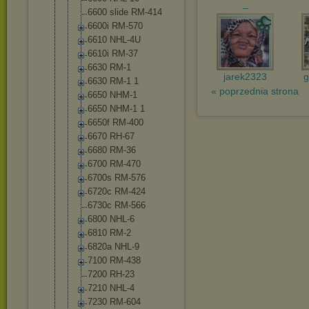
_
6600 slide RM-414
6600i RM-570
6610 NHL-4U
6610i RM-37
6630 RM-1
jarek2323
g
6630 RM-1 1
« poprzednia strona
6650 NHM-1
6650 NHM-1 1
6650f RM-400
6670 RH-67
6680 RM-36
6700 RM-470
6700s RM-576
6720c RM-424
6730c RM-566
6800 NHL-6
6810 RM-2
6820a NHL-9
7100 RM-438
7200 RH-23
7210 NHL-4
7230 RM-604