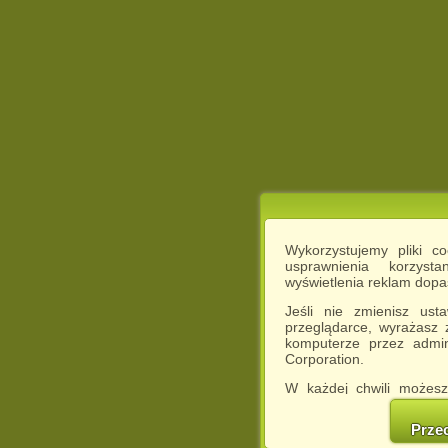
Wykorzystujemy pliki c
usprawnienia korzyst
wyświetlenia reklam dop
Jeśli nie zmienisz ust
przeglądarce, wyrażasz
komputerze przez admin
Corporation.
W każdej chwili możesz
cookies w swojej przeglą
w naszej Pol
Prze
http://chomikuj.pl/Polity