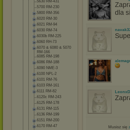
5630 RM-431
Zapr
5700 RM-230
dla s
5800 RM-356
6020 RM-30
6021 RM-94
navak3
6030 RM-74
Supe
6030b RM-225
6060 RH-73
6070 & 6080 & 5070
RM-166
6085 RM-198
alemag
6086 RM-188
6090 NME-3
6100 NPL-2
6101 RM-76
6103 RM-161
6111 RM-82
LeonxD
Zapr
6120c RM-243
6125 RM-178
6131 RM-115
6136 RM-199
6151 RM-200
6170 RM-47
Musisz się