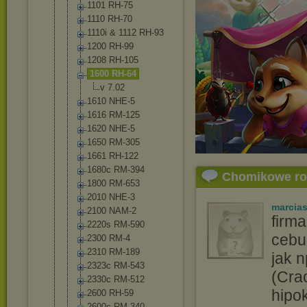
1101 RH-75
1110 RH-70
1110i & 1112 RH-93
1200 RH-99
1208 RH-105
1600 RH-64
v 7.02
1610 NHE-5
1616 RM-125
1620 NHE-5
1650 RM-305
1661 RH-122
1680c RM-394
Chomikowe r
1800 RM-653
2010 NHE-3
marcia
2100 NAM-2
firm
2220s RM-590
cebu
2300 RM-4
2310 RM-189
jak 
2323c RM-543
(Cra
2330c RM-512
hipok
2600 RH-59
2600c RM-340