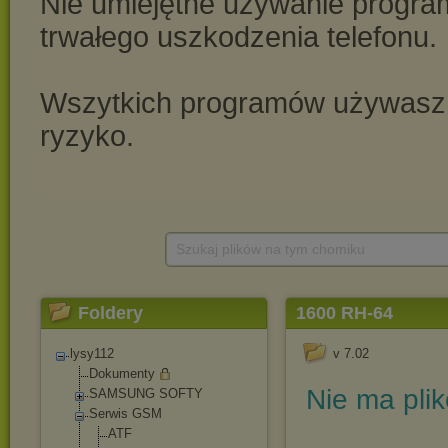
Szukaj plików na tym chomiku
Foldery
1600 RH-64
lysy112
v 7.02
Dokumenty
Nie ma pli
SAMSUNG SOFTY
Serwis GSM
ATF