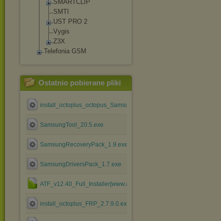
SMARTCLIP
SMTI
UST PRO 2
Vygis
Z3X
Telefonia GSM
Ostatnio pobierane pliki
install_octoplus_octopus_Samsung_2.5.5.exe
SamsungTool_20.5.exe
SamsungRecoveryPack_1.9.exe
SamsungDriversPack_1.7.exe
ATF_v12.40_Full_Installer[www.atfsupport.com].rar
install_octoplus_FRP_2.7.9.0.exe