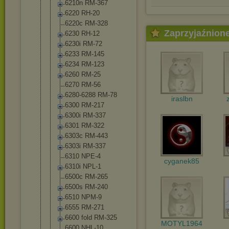
6210n RM-367
6220 RH-20
6220c RM-328
Zaprzyjaźnion
6230 RH-12
6230i RM-72
6233 RM-145
6234 RM-123
6260 RM-25
6270 RM-56
6280-6288 RM-78
iraslbn
6300 RM-217
6300i RM-337
6301 RM-322
6303c RM-443
6303i RM-337
6310 NPE-4
cyganek85
6310i NPL-1
6500c RM-265
6500s RM-240
6510 NPM-9
6555 RM-271
6600 fold RM-325
MOTYL1964
6600 NHL-10