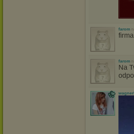
farom
n
firm
farom
n
Na T
odpo
wagner