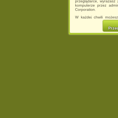
przeglądarce, wyrażasz
komputerze przez admin
Corporation.
W każdej chwili możesz
cookies w swojej przeglą
w naszej Pol
Prze
http://chomikuj.pl/Polity
Jednocześnie informuje
może spowodować ogr
Chomikuj.pl.
W przypadku braku twojej
prosimy o opuszczenie se
Wykorzystanie plików c
(dostosowanie reklam do
działań marketingowych).
Wyrażenie sprzeciwu spo
będzie dopasowana do Tw
wyświetlona przypadkowo
Istnieje możliwość zmian
sposób uniemożliwiając
urządzeniu końcowym. M
dokonując odpowiednich
internetowej.