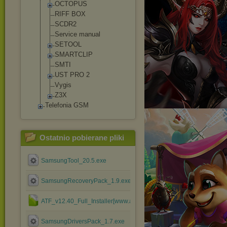
OCTOPUS
RIFF BOX
SCDR2
Service manual
SETOOL
SMARTCLIP
SMTI
UST PRO 2
Vygis
Z3X
Telefonia GSM
Ostatnio pobierane pliki
SamsungTool_20.5.exe
SamsungRecoveryPack_1.9.exe
ATF_v12.40_Full_Installer[www.atfsupport.com].rar
SamsungDriversPack_1.7.exe