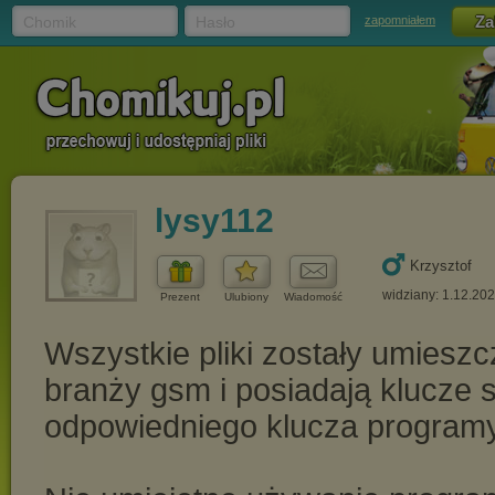
Chomik
Hasło
zapomniałem
lysy112
Krzysztof
widziany: 1.12.20
Prezent
Ulubiony
Wiadomość