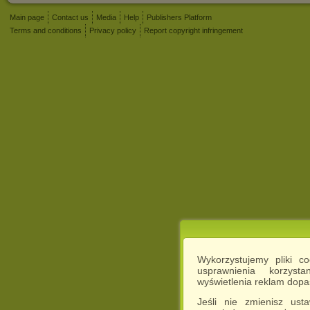
Main page
Contact us
Media
Help
Publishers Platform
Terms and conditions
Privacy policy
Report copyright infringement
Wykorzystujemy pliki c
usprawnienia korzyst
wyświetlenia reklam dop
Jeśli nie zmienisz ust