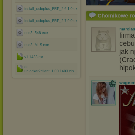
install_octoplus_FRP_2.6.1.0.exe
Chomikowe r
install_octoplus_FRP_2.7.9.0.exe
marcia
nse3_548.exe
firm
cebu
nse3_M_S.exe
jak 
v1.1433.rar
(Cra
hipok
dc-
unlocker2client_1.00.1403.zip
wagner