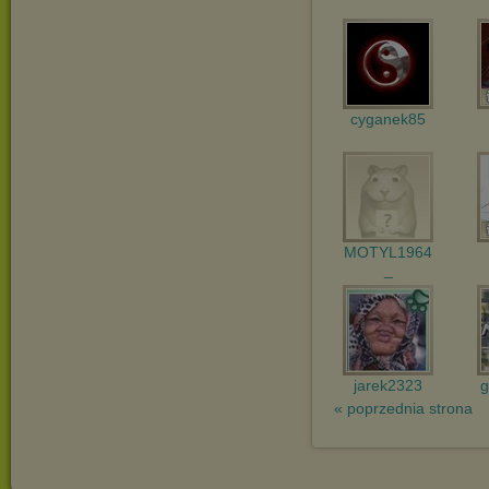
cyganek85
MOTYL1964
_
jarek2323
g
« poprzednia strona