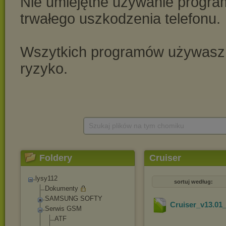
Szukaj plików na tym chomiku
Foldery
Cruiser
lysy112
sortuj według:
Dokumenty
SAMSUNG SOFTY
Cruiser_v13.01_
Serwis GSM
ATF