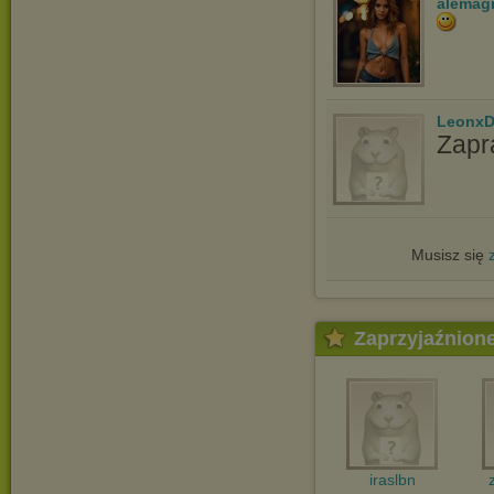
alemag
LeonxD
Zapr
Musisz się
Zaprzyjaźnion
iraslbn