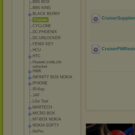
BB5 BOX
BB5 KING
BLACK BERRY
CruiserSuppleme
Cruiser
CYCLONE
DC-PHOENIX
DC-UNLOCKER
FENIX KEY
CruiserFWResto
HCU
HTC
Huawei,voda,zt
e
unlocker
HWK
INFINITY BOX NOKIA
IPHONE
IR-Key
JAF
LGe Tool
MARTECH
MICRO BOX
MT-BOX NOKIA
NOKIA SOFTY
NsPro