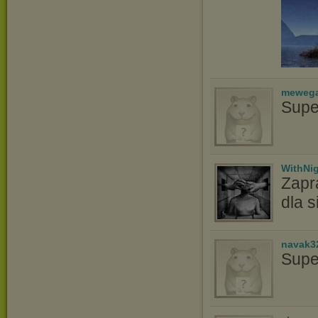
meweg
Supe
WithNi
Zapr
dla s
navak3
Supe