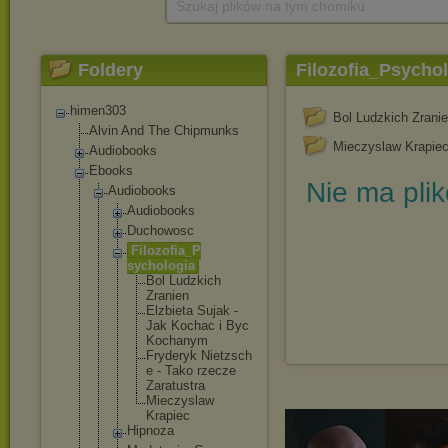
Szukaj plików na tym chomiku
Foldery
Filozofia_Psycho
himen303
Bol Ludzkich Zrani
Alvin And The Chipmunks
Mieczyslaw Krapie
Audiobooks
Ebooks
Nie ma pli
Audiobooks
Audiobooks
Duchowosc
Filozofia_P
sychologia
Bol Ludzkich
Zranien
Elzbieta Sujak -
Jak Kochac i Byc
Kochanym
Fryderyk Nietzsch
e - Tako rzecze
Zaratust
ra
Mieczysl
aw
Krapiec
Hipnoza