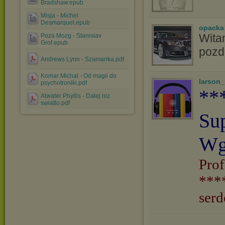
Bradshaw.epub
Misja - Michel
Desmarquet.epub
opacka
Witam
Poza Mozg - Stanislav
Grof.epub
pozd
Andrews Lynn - Szamanka.pdf
Komar Michal - Od magii do
larson
psychotroniki.pdf
**
Atwater Phyllis - Dalej niz
swiatlo.pdf
Su
Wg
Prof
***
serd