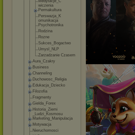
Medytacje_C
wiczenia
Permakultur
a
Perswazja_K
omunikacja
Psychotroni
ka
Rodzina
Rozne
Sukces_Boga
ctwo
Umysl_NLP
Zarzadzanie Czasem
Aura_Czakry
Business
Channeling
Duchowosc_Reli
gia
Edukacja_Dziec
ko
Filozofia
Fragmenty
Gielda_Forex
Historia_Ziemi
_Ludzi_Kosmosu
Marketing_Mani
pulacja
Motywacja
Nieruchomosci