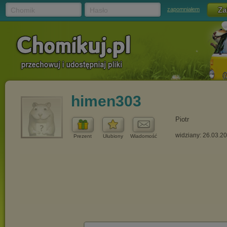
Chomik
Hasło
zapomniałem
himen303
Piotr
widziany: 26.03.2
Prezent
Ulubiony
Wiadomość