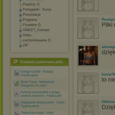
Playlisty
Portugalski - Kursy
Prezentacje
Remigi
Programy
Pliki
Prywatne
TABLET_Formats
Video
zachomikowane
ZIP
alemag
dzię
Ostatnio pobierane pliki
Ksiega Urantii - Ksiega
basia7
Urantii.epub
to ni
Brian Tracy - Maksimum
Osiagniec 01.mp3
Kobiety slowianskie u progu
wiekow srednich - Artykul.pdf
lillittste
Radykalne Wybaczanie - Collin
Dzię
Tipping.epub
Toksyczny wstyd - John