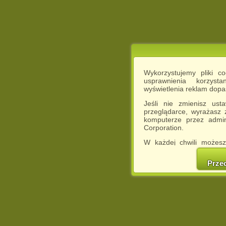
Wykorzystujemy pliki c
usprawnienia korzyst
wyświetlenia reklam dop
Jeśli nie zmienisz ust
przeglądarce, wyrażasz
komputerze przez admin
Corporation.
W każdej chwili możesz
cookies w swojej przeglą
w naszej Pol
Prze
http://chomikuj.pl/Polity
Jednocześnie informuje
może spowodować ogr
Chomikuj.pl.
W przypadku braku twojej
prosimy o opuszczenie se