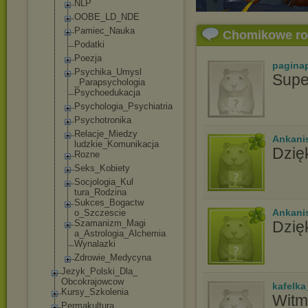
NLP
OOBE_LD_NDE
Pamiec_Nauka
Chomikowe r
Podatki
Poezja
pagina
Psychika_Umysl
Supe
_Parapsycholog
ia
Psychoedukacja
Psychologia_Ps
ychiatria
Psychotronika
Relacje_Miedzy
Ankani
ludzkie_Komuni
kacja
Dzię
Rozne
Seks_Kobiety
Socjologia_Kul
tura_Rodzina
Sukces_Bogactw
Ankani
o_Szczescie
Szamanizm_Magi
Dzię
a_Astrologia_A
lchemia
Wynalazki
Zdrowie_Medycy
na
Jezyk_Polski_Dla_
Obcokrajowcow
kafelka
Kursy_Szkolenia
Witm,
Permakultura