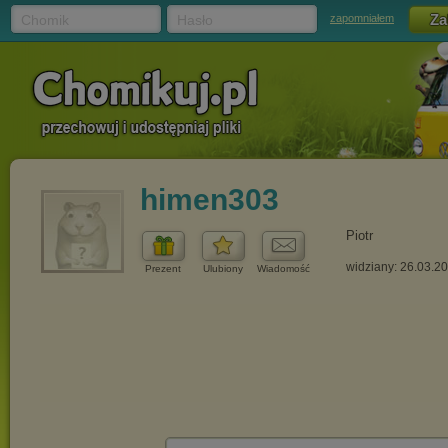
Chomik
Hasło
zapomniałem
himen303
Piotr
widziany: 26.03.2
Prezent
Ulubiony
Wiadomość