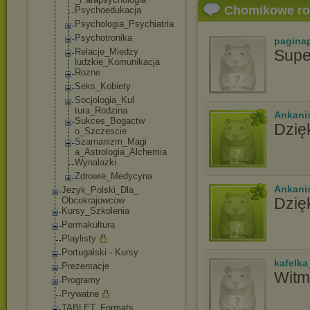
Chomikowe r
Psychoedukacja
Psychologia_Ps
ychiatria
Psychotronika
pagina
Relacje_Miedzy
Supe
ludzkie_Komuni
kacja
Rozne
Seks_Kobiety
Socjologia_Kul
tura_Rodzina
Ankani
Sukces_Bogactw
Dzię
o_Szczescie
Szamanizm_Magi
a_Astrologia_A
lchemia
Wynalazki
Zdrowie_Medycy
na
Ankani
Jezyk_Polski_Dla_
Dzię
Obcokrajowcow
Kursy_Szkolenia
Permakultura
Playlisty
Portugalski - Kursy
kafelka
Prezentacje
Witm,
Programy
Prywatne
TABLET_Formats