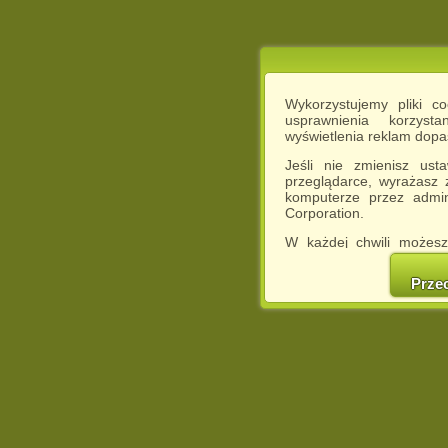
Wykorzystujemy pliki c
usprawnienia korzyst
wyświetlenia reklam dop
Jeśli nie zmienisz ust
przeglądarce, wyrażasz
komputerze przez admin
Corporation.
W każdej chwili możesz
cookies w swojej przeglą
w naszej Pol
Prze
http://chomikuj.pl/Polity
Jednocześnie informuje
może spowodować ogr
Chomikuj.pl.
W przypadku braku twojej
prosimy o opuszczenie se
Wykorzystanie plików c
(dostosowanie reklam do