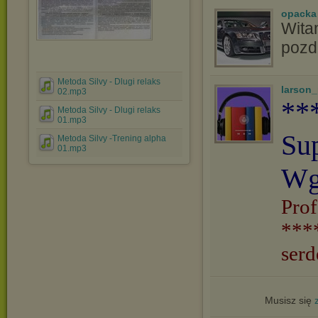
opacka
Witam
pozd
Metoda Silvy - Dlugi relaks
larson
02.mp3
**
Metoda Silvy - Dlugi relaks
01.mp3
Su
Metoda Silvy -Trening alpha
01.mp3
Wg
Prof
***
serd
Musisz się