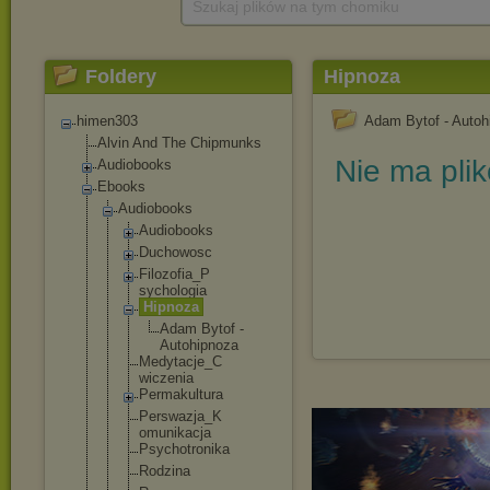
Szukaj plików na tym chomiku
Foldery
Hipnoza
himen303
Adam Bytof - Autoh
Alvin And The Chipmunks
Nie ma pli
Audiobooks
Ebooks
Audiobooks
Audiobooks
Duchowosc
Filozofia_P
sychologia
Hipnoza
Adam Bytof -
Autohipn
oza
Medytacje_C
wiczenia
Permakultur
a
Perswazja_K
omunikacja
Psychotroni
ka
Rodzina