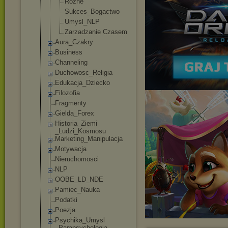
Rozne
Sukces_Boga
ctwo
Umysl_NLP
Zarzadzanie Czasem
Aura_Czakry
Business
Channeling
Duchowosc_Reli
gia
Edukacja_Dziec
ko
Filozofia
Fragmenty
Gielda_Forex
Historia_Ziemi
_Ludzi_Kosmosu
Marketing_Mani
pulacja
Motywacja
Nieruchomosci
NLP
OOBE_LD_NDE
Pamiec_Nauka
Podatki
Poezja
Psychika_Umysl
_Parapsycholog
ia