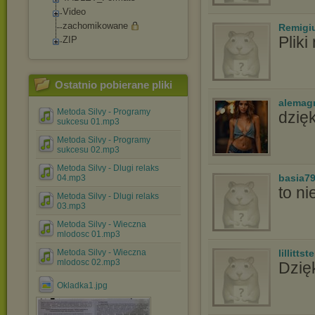
Video
zachomikowane
Remigi
Pliki
ZIP
Ostatnio pobierane pliki
alemag
Metoda Silvy - Programy
dzię
sukcesu 01.mp3
Metoda Silvy - Programy
sukcesu 02.mp3
Metoda Silvy - Dlugi relaks
basia7
04.mp3
to ni
Metoda Silvy - Dlugi relaks
03.mp3
Metoda Silvy - Wieczna
mlodosc 01.mp3
Metoda Silvy - Wieczna
lillittste
mlodosc 02.mp3
Dzię
Okladka1.jpg