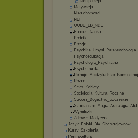
Manipulacja
Motywacja
Nieruchomosci
NLP
OOBE_LD_NDE
Pamiec_Nauka
Podatki
Poezja
Psychika_Umysl
_Parapsycholog
ia
Psychoedukacja
Psychologia_Ps
ychiatria
Psychotronika
Relacje_Miedzy
ludzkie_Komuni
kac
Rozne
Seks_Kobiety
Socjologia_Kul
tura_Rodzina
Sukces_Bogactw
o_Szczescie
Szamanizm_Magi
a_Astrologia_A
lc
Wynalazki
Zdrowie_Medycy
na
Jezyk_Polski_Dla_
Obcokrajowcow
Kursy_Szkolenia
Permakultura