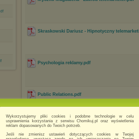
df
Skraskowski Dariusz - Hipnotyczny telemarket
f
Psychologia reklamy
.pdf
Public Relations
.pdf
Wykorzystujemy pliki cookies i podobne technologie w celu
usprawnienia korzystania z serwisu Chomikuj.pl oraz wyświetlenia
reklam dopasowanych do Twoich potrzeb.
Stoklosa Lukasz - Jak u klienta wywolac ciek
Jeśli nie zmienisz ustawień dotyczących cookies w Twojej
przeglądarce, wyrażasz zgodę na ich umieszczanie na Twoim