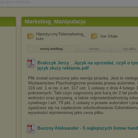
 na tym chomiku
Marketing_Manipulacja
HipnotycznyTelemarketing_
Joe Vitale
kurs
sortuj według:
nazwa
typ pliku
Bralczyk Jerzy _ Język na sprzedaż, czyli o tym
język służy reklamie
.pdf
Plik został oznaczony jako wersja piracka. Jest to niele
Wydawnictwo Psychologiczne posiada prawa autorskie. Po
116 ust. 1 w zw. z art. 117 ust. 1 ustawy z dnia 4 lutego
pokrewnych. Taki czyn zagrożony jest karą do 2 lat poz
wolności oraz grzywną, a także odpowiedzialnością o
cywilnego i art. 79 pkt. 1 ustawy o prawie autorskim i p
zgadzasz się na zapłacenie odszkodowania Gdańskie
wysokości wymienionej jako cena pliku.
Buczny Aleksander - 5 najlepszych listow han