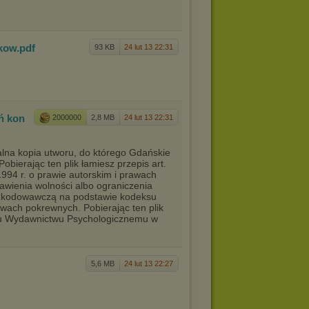
skow
.pdf
93 KB
24 lut 13 22:31
ń kon
2000000
2,8 MB
24 lut 13 22:31
galna kopia utworu, do którego Gdańskie
bierając ten plik łamiesz przepis art.
 1994 r. o prawie autorskim i prawach
bawienia wolności albo ograniczenia
dszkodowawczą na podstawie kodeksu
rawach pokrewnych. Pobierając ten plik
mu Wydawnictwu Psychologicznemu w
5,6 MB
24 lut 13 22:27