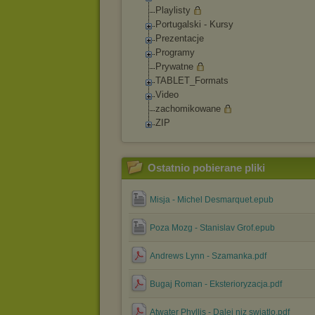
Playlisty
Portugalski - Kursy
Prezentacje
Programy
Prywatne
TABLET_Formats
Video
zachomikowane
ZIP
Ostatnio pobierane pliki
Misja - Michel Desmarquet.epub
Poza Mozg - Stanislav Grof.epub
Andrews Lynn - Szamanka.pdf
Bugaj Roman - Eksterioryzacja.pdf
Atwater Phyllis - Dalej niz swiatlo.pdf