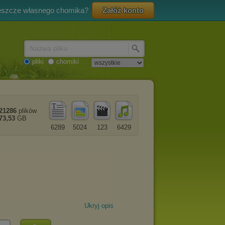
eszcze własnego chomika?
Załóż konto
Nazwa pliku
pliki
chomiki
21286
plików
73,53
GB
6289
5024
123
6429
Ukryj opis