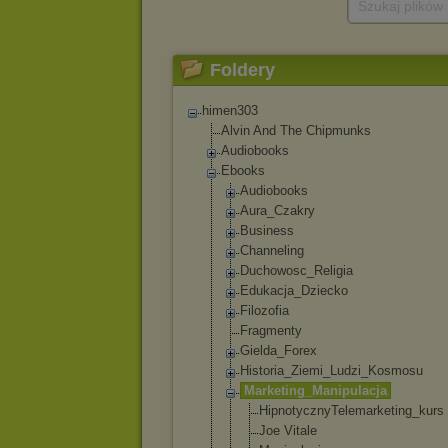
Szukaj plików
Foldery
himen303
Alvin And The Chipmunks
Audiobooks
Ebooks
Audiobooks
Aura_Czakry
Business
Channeling
Duchowosc_Reli
gia
Edukacja_Dziec
ko
Filozofia
Fragmenty
Gielda_Forex
Historia_Ziemi
_Ludzi_Kosmosu
Marketing_Mani
pulacja
Hipnotyczny
Telemarketi
ng_kurs
Joe Vitale