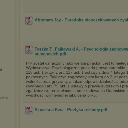
Abraham Jay - Paradoks nieoczekiwanych zy
Tyszka T., Falkowski A. - Psychologia zachowa
sumenckich
.pdf
Plik został oznaczony jako wersja piracka. Jest to niele
Wydawnictwo Psychologiczne posiada prawa autorskie. Po
ja
116 ust. 1 w zw. z art. 117 ust. 1 ustawy z dnia 4 lutego
pokrewnych. Taki czyn zagrożony jest karą do 2 lat poz
wolności oraz grzywną, a także odpowiedzialnością o
cywilnego i art. 79 pkt. 1 ustawy o prawie autorskim i p
zgadzasz się na zapłacenie odszkodowania Gdańskie
wysokości wymienionej jako cena pliku.
hemia
Szczesna Ewa - Poetyka reklamy
.pdf