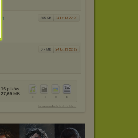
pdf
205 KB
24 lut 13 22:20
0,7 MB
24 lut 13 22:19
16
plików
27,69
MB
0
0
0
16
bezpośredni link do folderu