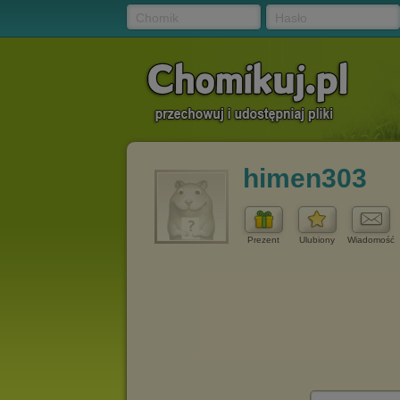
Chomik
Hasło
himen303
Prezent
Ulubiony
Wiadomość