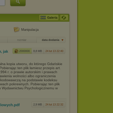
Galeria
Manipulacja
rozmiar
data dodania
, j
ak
2000000
8,8 MB
24 lut 13 22:40
galna kopia utworu, do którego Gdańskie
bierając ten plik łamiesz przepis art.
 1994 r. o prawie autorskim i prawach
bawienia wolności albo ograniczenia
dszkodowawczą na podstawie kodeksu
rawach pokrewnych. Pobierając ten plik
mu Wydawnictwu Psychologicznemu w
dlowyc
h
.pdf
2,9 MB
24 lut 13 22:32