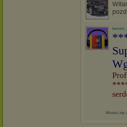
Witam
pozd
larson
**
Su
Wg
Prof
***
serd
Musisz się