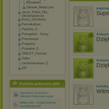
Wynalazki
Zdrowie_Medycy
na
pagina
Supe
Jezyk_Polski_Dla_
Obcokrajowcow
Kursy_Szkolenia
Permakultura
Playlisty
Portugalski - Kursy
Ankani
Dzię
Prezentacje
Programy
Prywatne
TABLET_Formats
Video
Ankani
zachomikowane
Dzię
ZIP
Ostatnio pobierane pliki
kafelka
Witm,
Tajemnice Szczescia -
Nikodem Marszalek.epub
Wilber Ken - Krotka historia
wszystkiego.pdf