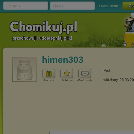
Chomik
Hasło
zapomniałem
himen303
Piotr
widziany: 26.03.2
Prezent
Ulubiony
Wiadomość