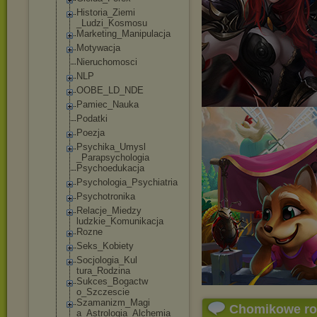
Historia_Ziemi
_Ludzi_Kosmosu
Marketing_Mani
pulacja
Motywacja
Nieruchomosci
NLP
OOBE_LD_NDE
Pamiec_Nauka
Podatki
Poezja
Psychika_Umysl
_Parapsycholog
ia
Psychoedukacja
Psychologia_Ps
ychiatria
Psychotronika
Relacje_Miedzy
ludzkie_Komuni
kacja
Rozne
Seks_Kobiety
Socjologia_Kul
tura_Rodzina
Sukces_Bogactw
o_Szczescie
Szamanizm_Magi
Chomikowe r
a_Astrologia_A
lchemia