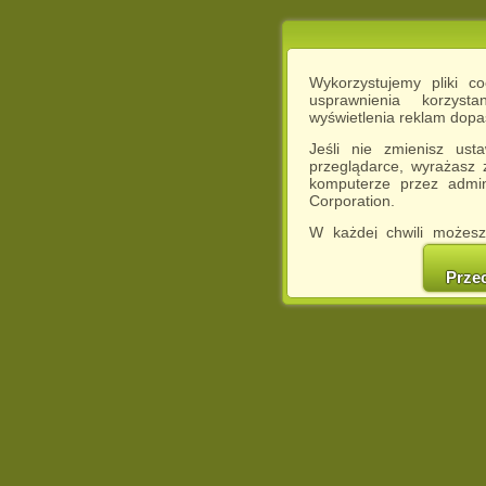
Wykorzystujemy pliki c
usprawnienia korzyst
wyświetlenia reklam dop
Jeśli nie zmienisz ust
przeglądarce, wyrażasz
komputerze przez admin
Corporation.
W każdej chwili możesz
cookies w swojej przeglą
w naszej Pol
Prze
http://chomikuj.pl/Polity
Jednocześnie informuje
może spowodować ogr
Chomikuj.pl.
W przypadku braku twojej
prosimy o opuszczenie se
Wykorzystanie plików c
(dostosowanie reklam do
działań marketingowych).