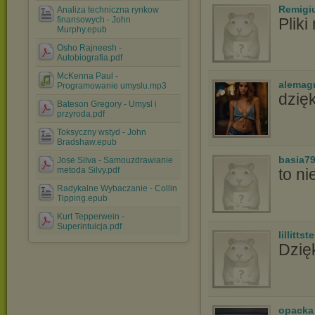
Remigi
Analiza techniczna rynkow
finansowych - John
Pliki
Murphy.epub
Osho Rajneesh -
Autobiografia.pdf
McKenna Paul -
alemag
Programowanie umyslu.mp3
dzię
Bateson Gregory - Umysl i
przyroda.pdf
Toksyczny wstyd - John
Bradshaw.epub
basia7
Jose Silva - Samouzdrawianie
metoda Silvy.pdf
to ni
Radykalne Wybaczanie - Collin
Tipping.epub
Kurt Tepperwein -
Superintuicja.pdf
lillittste
Dzię
opacka