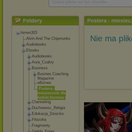
Szukaj plików na tym chomiku
Foldery
Postera - miesiec
himen303
Nie ma pli
Alvin And The Chipmunks
Audiobooks
Ebooks
Audiobooks
Aura_Czakry
Business
Busines Coaching
Magazine
eBiznes
Postera -
miesiecznik dla
kobiet biznesu
Channeling
Duchowosc_Reli
gia
Edukacja_Dziec
ko
Filozofia
Fragmenty
Gielda_Forex