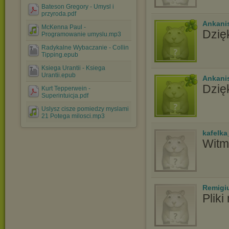
Bateson Gregory - Umysl i
przyroda.pdf
Ankani
McKenna Paul -
Dzię
Programowanie umyslu.mp3
Radykalne Wybaczanie - Collin
Tipping.epub
Ksiega Urantii - Ksiega
Urantii.epub
Ankani
Dzię
Kurt Tepperwein -
Superintuicja.pdf
Uslysz cisze pomiedzy myslami
21 Potega milosci.mp3
kafelka
Witm,
Remigi
Pliki