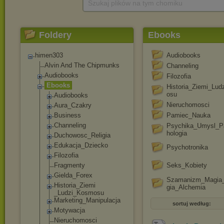
Szukaj plików na tym chomiku
Foldery
Ebooks
himen303
Audiobooks
Alvin And The Chipmunks
Channeling
Audiobooks
Filozofia
Ebooks
Historia_Ziemi_Lu
osu
Audiobooks
Nieruchomosci
Aura_Czakry
Business
Pamiec_Nauka
Channeling
Psychika_Umysl_P
hologia
Duchowosc_Reli
gia
Edukacja_Dziec
ko
Psychotronika
Filozofia
Fragmenty
Seks_Kobiety
Gielda_Forex
Szamanizm_Magia_
Historia_Ziemi
gia_Alchemia
_Ludzi_Kosmosu
Marketing_Mani
pulacja
sortuj według:
Motywacja
Nieruchomosci