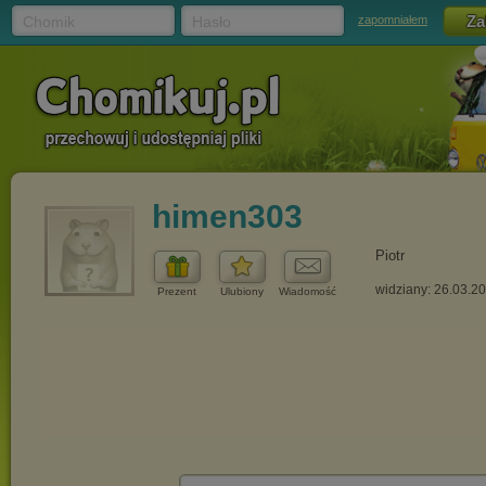
Chomik
Hasło
zapomniałem
himen303
Piotr
widziany: 26.03.2
Prezent
Ulubiony
Wiadomość