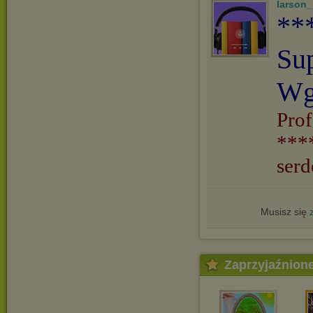
larson
**
Su
Wg
Prof
***
serd
Musisz się
Zaprzyjaźnion