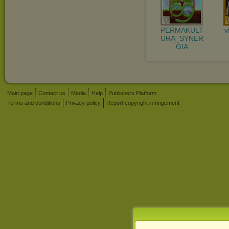
PERMAKULT
v
URA_SYNER
GIA
Main page
Contact us
Media
Help
Publishers Platform
Terms and conditions
Privacy policy
Report copyright infringement