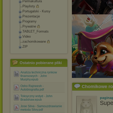
Permakultura
Playlisty
Portugalski - Kursy
Prezentacje
Programy
Prywatne
TABLET_Formats
Video
zachomikowane
ZIP
Ostatnio pobierane pliki
Analiza techniczna rynkow
finansowych - John
Murphy.epub
Chomikowe r
Osho Rajneesh -
Autobiografia.pdf
Toksyczny wstyd - John
pagina
Bradshaw.epub
Supe
Jose Silva - Samouzdrawianie
metoda Silvy.pdf