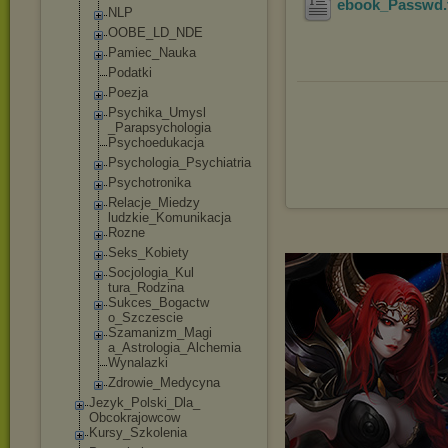
ebook_Passwd
NLP
OOBE_LD_NDE
Pamiec_Nauka
Podatki
Poezja
Psychika_Umysl
_Parapsycholog
ia
Psychoedukacja
Psychologia_Ps
ychiatria
Psychotronika
Relacje_Miedzy
ludzkie_Komuni
kacja
Rozne
Seks_Kobiety
Socjologia_Kul
tura_Rodzina
Sukces_Bogactw
o_Szczescie
Szamanizm_Magi
a_Astrologia_A
lchemia
Wynalazki
Zdrowie_Medycy
na
Jezyk_Polski_Dla_
Obcokrajowcow
Kursy_Szkolenia