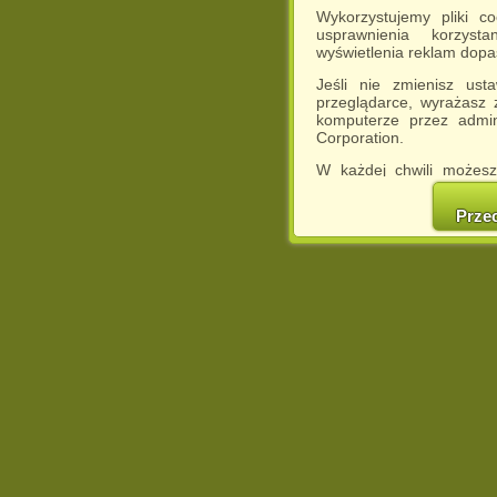
Wykorzystujemy pliki c
usprawnienia korzyst
wyświetlenia reklam dop
Jeśli nie zmienisz ust
przeglądarce, wyrażasz
komputerze przez admin
Corporation.
W każdej chwili możesz
cookies w swojej przeglą
w naszej Pol
Prze
http://chomikuj.pl/Polity
Jednocześnie informuje
może spowodować ogr
Chomikuj.pl.
W przypadku braku twojej
prosimy o opuszczenie se
Wykorzystanie plików c
(dostosowanie reklam do
działań marketingowych).
Wyrażenie sprzeciwu spo
będzie dopasowana do Tw
wyświetlona przypadkowo