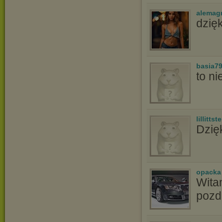
alemag
dzię
basia7
to ni
lillittste
Dzię
opacka
Witam
pozd