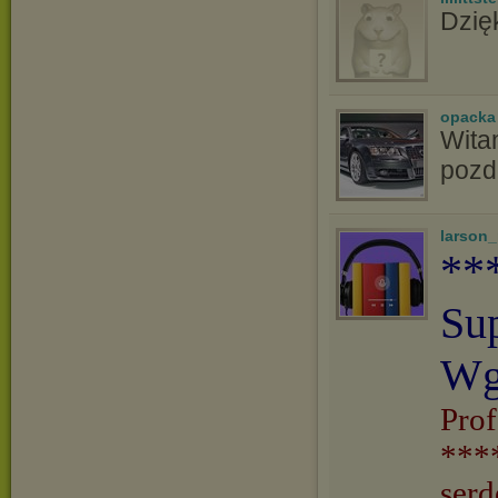
Dzię
opacka
Witam
pozd
larson
**
Su
Wg
Prof
***
serd