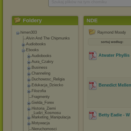
Szukaj plików na tym chomiku
Foldery
NDE
himen303
Raymond Moody
Alvin And The Chipmunks
sortuj według:
Audiobooks
Ebooks
Atwater Phyllis 
Audiobooks
Aura_Czakry
Business
Channeling
Duchowosc_Reli
gia
Benedict Mellen
Edukacja_Dziec
ko
Filozofia
Fragmenty
Gielda_Forex
Historia_Ziemi
_Ludzi_Kosmosu
Betty Eadie - W
Marketing_Mani
pulacja
Motywacja
Nieruchomosci