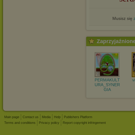
Musisz się
Zaprzyjaźnion
PERMAKULT
v
URA_SYNER
GIA
Main page
Contact us
Media
Help
Publishers Platform
Terms and conditions
Privacy policy
Report copyright infringement