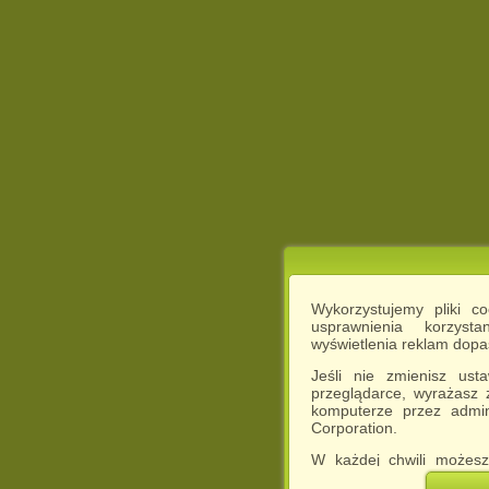
Wykorzystujemy pliki c
usprawnienia korzyst
wyświetlenia reklam dop
Jeśli nie zmienisz ust
przeglądarce, wyrażasz
komputerze przez admin
Corporation.
W każdej chwili możesz
cookies w swojej przeglą