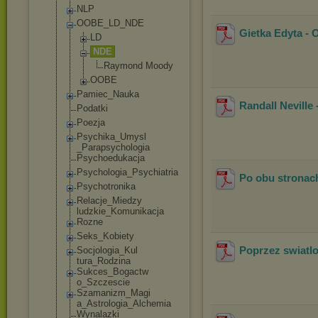
NLP
OOBE_LD_NDE
Gietka Edyta - 
LD
NDE
Raymond Moody
OOBE
Pamiec_Nauka
Randall Neville 
Podatki
Poezja
Psychika_Umysl
_Parapsycholog
ia
Psychoedukacja
Psychologia_Ps
ychiatria
Po obu stronach
Psychotronika
Relacje_Miedzy
ludzkie_Komuni
kacja
Rozne
Seks_Kobiety
Poprzez swiatlo
Socjologia_Kul
tura_Rodzina
Sukces_Bogactw
o_Szczescie
Szamanizm_Magi
a_Astrologia_A
lchemia
Wynalazki