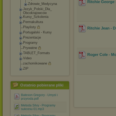
Ritchie George 
Zdrowie_Medycy
na
Jezyk_Polski_Dla_
Obcokrajowcow
Kursy_Szkolenia
Permakultura
Playlisty
Ritchie Jean - 
Portugalski - Kursy
Prezentacje
Programy
Prywatne
TABLET_Formats
Roger Cole - Mo
Video
zachomikowane
ZIP
Ostatnio pobierane pliki
Bateson Gregory - Umysl i
przyroda.pdf
Metoda Silvy - Programy
sukcesu 01.mp3
Metoda Silvy - Programy