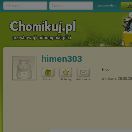
Chomik
Hasło
zapomniałem
himen303
Piotr
widziany: 26.03.2
Prezent
Ulubiony
Wiadomość