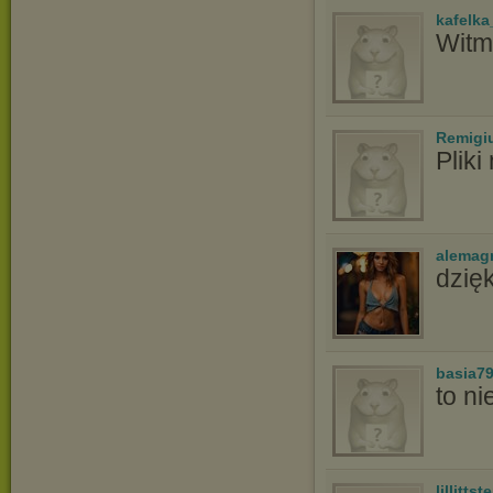
kafelka
Witm,
Remigi
Pliki
alemag
dzię
basia7
to ni
lillittste