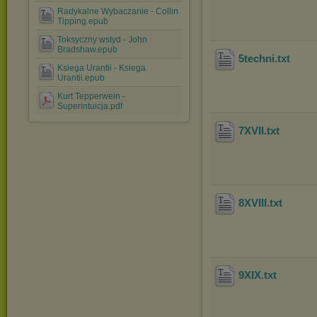
Radykalne Wybaczanie - Collin
Tipping.epub
Toksyczny wstyd - John
Bradshaw.epub
5techni
.txt
Ksiega Urantii - Ksiega
Urantii.epub
Kurt Tepperwein -
Superintuicja.pdf
7XVII
.txt
8XVIII
.txt
9XIX
.txt