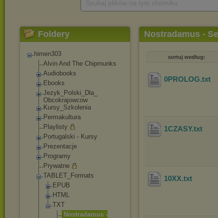
Szukaj plików na tym chomiku
Foldery
Nostradamus - Se
himen303
sortuj według:
Alvin And The Chipmunks
Audiobooks
0PROLOG
.txt
Ebooks
Jezyk_Polski_Dla_
Obcokrajowcow
Kursy_Szkolenia
Permakultura
Playlisty
1CZASY
.txt
Portugalski - Kursy
Prezentacje
Programy
Prywatne
TABLET_Formats
10XX
.txt
EPUB
HTML
TXT
Nostradamus -