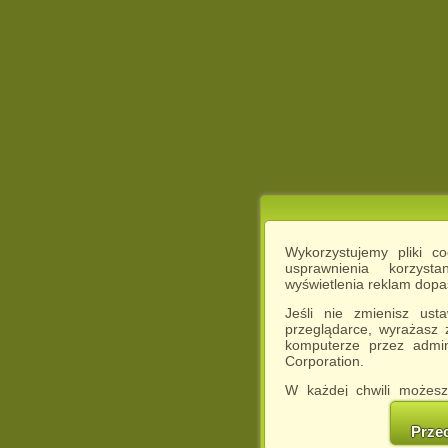
Wykorzystujemy pliki c
usprawnienia korzyst
wyświetlenia reklam dop
Jeśli nie zmienisz ust
przeglądarce, wyrażasz
komputerze przez admin
Corporation.
W każdej chwili możesz
cookies w swojej przeglą
w naszej Pol
Prze
http://chomikuj.pl/Polity