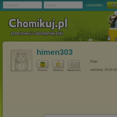
Chomik
Hasło
zapomniałem
himen303
Piotr
widziany: 26.03.2
Prezent
Ulubiony
Wiadomość