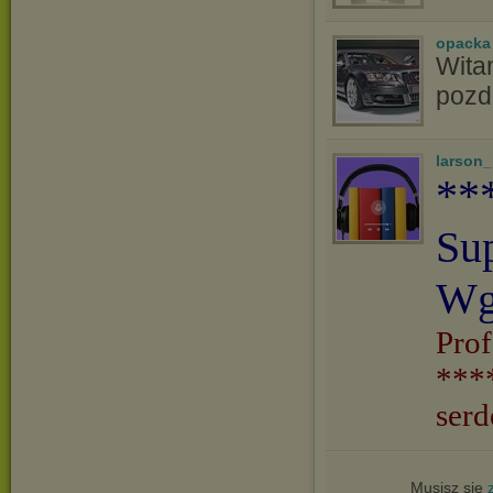
opacka
Witam
pozd
larson
**
Su
Wg
Prof
***
serd
Musisz się