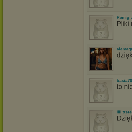
Remigi
Pliki
alemag
dzię
basia7
to ni
lillittste
Dzię