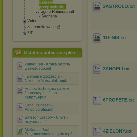
Sekrety
2ASTROLO
.txt
przepowiedn
i
Tagore Rabindranat
h
- Sadhana
Video
zachomikowane
ZIP
11FINIS
.txt
Ostatnio pobierane pliki
Wilber Ken - Krotka historia
3ANGELI
.txt
wszystkiego.pdf
Tajemnice Szczescia -
Nikodem Marszalek.epub
Analiza techniczna rynkow
finansowych - John
Murphy.epub
6PROFETE
.txt
Osho Rajneesh -
Autobiografia.pdf
Bateson Gregory - Umysl i
przyroda.pdf
McKenna Paul -
4ZIELONY
.txt
Programowanie umyslu.mp3