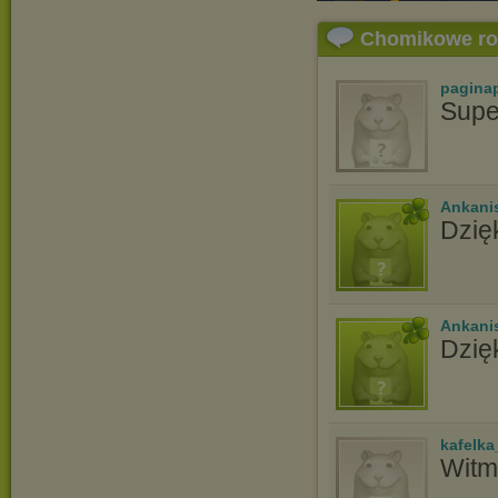
Chomikowe r
pagina
Supe
Ankani
Dzię
Ankani
Dzię
kafelka
Witm,