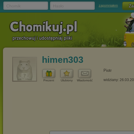
Chomik
Hasło
zapomniałem
himen303
Piotr
widziany: 26.03.2
Prezent
Ulubiony
Wiadomość