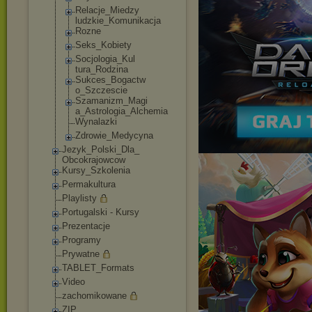
Relacje_Miedzy
ludzkie_Komuni
kacja
Rozne
Seks_Kobiety
Socjologia_Kul
tura_Rodzina
Sukces_Bogactw
o_Szczescie
Szamanizm_Magi
a_Astrologia_A
lchemia
Wynalazki
Zdrowie_Medycy
na
Jezyk_Polski_Dla_
Obcokrajowcow
Kursy_Szkolenia
Permakultura
Playlisty
Portugalski - Kursy
Prezentacje
Programy
Prywatne
TABLET_Formats
Video
zachomikowane
ZIP