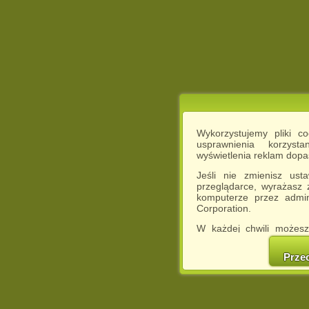
Wykorzystujemy pliki c
usprawnienia korzyst
wyświetlenia reklam dop
Jeśli nie zmienisz ust
przeglądarce, wyrażasz
komputerze przez admin
Corporation.
W każdej chwili możesz
cookies w swojej przeglą
w naszej Pol
Prze
http://chomikuj.pl/Polity
Jednocześnie informuje
może spowodować ogr
Chomikuj.pl.