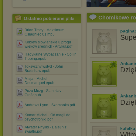
Chomikowe r
Ostatnio pobierane pliki
Brian Tracy - Maksimum
pagina
Osiagniec 01.mp3
Supe
Kobiety slowianskie u progu
wiekow srednich - Artykul.pdf
Radykalne Wybaczanie - Collin
Tipping.epub
Ankani
Toksyczny wstyd - John
Dzię
Bradshaw.epub
Misja - Michel
Desmarquet.epub
Poza Mozg - Stanislav
Grof.epub
Ankani
Dzię
Andrews Lynn - Szamanka.pdf
Komar Michal - Od magii do
psychotroniki.pdf
Atwater Phyllis - Dalej niz
kafelka
swiatlo.pdf
Witm,