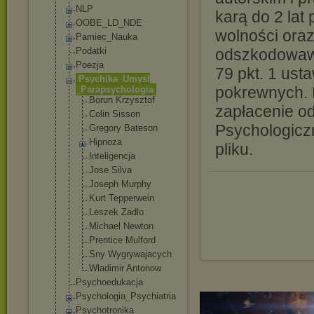
NLP
karą do 2 lat
OOBE_LD_NDE
wolności ora
Pamiec_Nauka
Podatki
odszkodowawc
Poezja
79 pkt. 1 ust
Psychika_Umysl
pokrewnych. P
_Parapsycholog
ia
Borun Krzysztof
zapłacenie 
Colin Sisson
Psychologicz
Gregory Bateson
Hipnoza
pliku.
Inteligencj
a
Jose Silva
Joseph Murphy
Kurt Tepperwein
Leszek Zadlo
Michael Newton
Prentice Mulford
Sny Wygrywajacy
ch
Wladimir Antonow
Psychoedukacja
Psychologia_Ps
ychiatria
Psychotronika