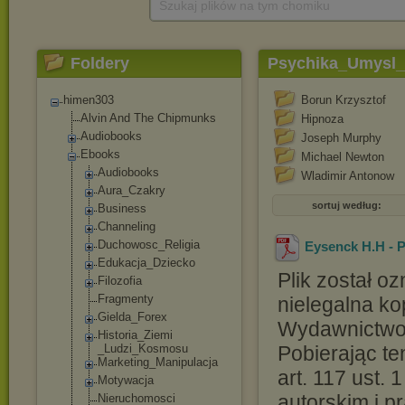
Szukaj plików na tym chomiku
Foldery
Psychika_Umysl_
himen303
Borun Krzysztof
Alvin And The Chipmunks
Hipnoza
Audiobooks
Joseph Murphy
Ebooks
Michael Newton
Audiobooks
Wladimir Antonow
Aura_Czakry
sortuj według:
Business
Channeling
Duchowosc_Reli
gia
Eysenck H.H - 
Edukacja_Dziec
ko
Plik został o
Filozofia
Fragmenty
nielegalna ko
Gielda_Forex
Wydawnictwo 
Historia_Ziemi
_Ludzi_Kosmosu
Pobierając ten
Marketing_Mani
pulacja
art. 117 ust. 
Motywacja
autorskim i p
Nieruchomosci