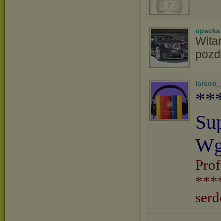
opacka
Witam
pozd
larson
**
Su
Wg
Prof
***
serd