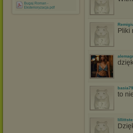
Bugaj Roman -
Eksterioryzacja.pdf
Remigi
Pliki
alemag
dzię
basia7
to ni
lillittste
Dzię