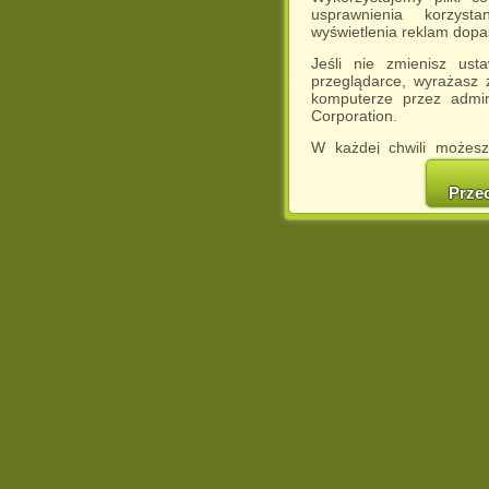
usprawnienia korzyst
wyświetlenia reklam dop
Jeśli nie zmienisz ust
przeglądarce, wyrażasz
komputerze przez admin
Corporation.
W każdej chwili możesz
cookies w swojej przeglą
w naszej Pol
Prze
http://chomikuj.pl/Polity
Jednocześnie informuje
może spowodować ogr
Chomikuj.pl.
W przypadku braku twojej
prosimy o opuszczenie se
Wykorzystanie plików c
(dostosowanie reklam do
działań marketingowych).
Wyrażenie sprzeciwu spo
będzie dopasowana do Tw
wyświetlona przypadkowo
Istnieje możliwość zmian