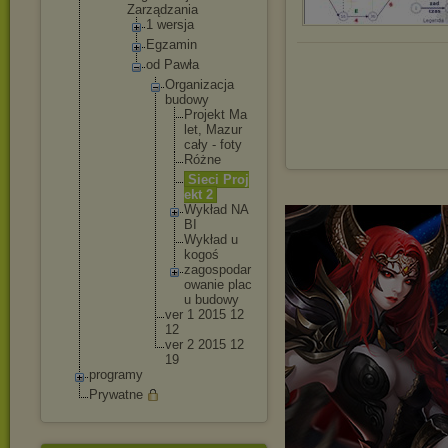
Zarządzania
1 wersja
Egzamin
od Pawła
Organ
izacj
a
budow
y
Pr
oj
ek
t Ma
le
t, Ma
zu
r
ca
ły - fo
ty
Ró
żn
e
Si
ec
i Pr
oj
ek
t 2
Wy
kł
ad NA
BI
Wy
kł
ad u
ko
go
ś
za
go
sp
od
ar
ow
an
ie pl
ac
u bu
do
wy
ver 1 2015 12
12
ver 2 2015 12
19
programy
Prywatne