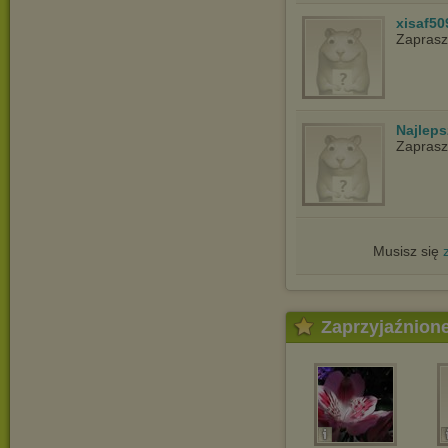
xisaf50
Zapras
Najlep
Zapras
Musisz się
Zaprzyjaźnion