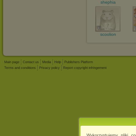
shephia
scoolion
Main page
Contact us
Media
Help
Publishers Platform
Terms and conditions
Privacy policy
Report copyright infringement
Wykorzystujemy pliki c