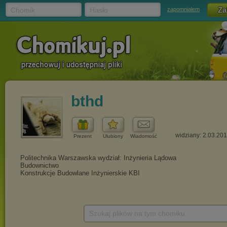
Chomik
Hasło
zapomniałem
bthd
widziany: 2.03.20
Prezent
Ulubiony
Wiadomość
Szukaj plików na tym chomiku