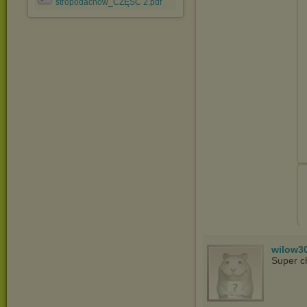
stropodachów_CZĘŚĆ 2.pdf
wilow3
Super c