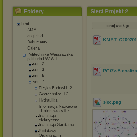
Foldery
Sieci Projekt 2
bthd
sortuj według:
AMM
angielski
KMBT_C200201
Dokumenty
Galeria
Politechnika Warszawska
polibuda PW WIL
sem 2
sem 3
POiZwB analiza 
sem 5
sem 7
Fizyka Budowl II 2
Geotechnika II 2
Hydraulika
siec
.png
Informacja Naukaowa
i Patentowa VII 7
Instalacje
elektryczne
Instalacje Sanitarne
Podstawy
Organizacji i