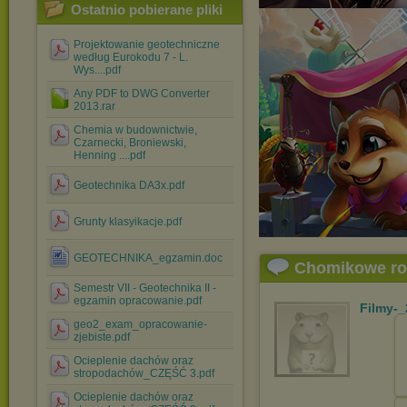
Ostatnio pobierane pliki
Projektowanie geotechniczne
według Eurokodu 7 - L.
Wys....pdf
Any PDF to DWG Converter
2013.rar
Chemia w budownictwie,
Czarnecki, Broniewski,
Henning ....pdf
Geotechnika DA3x.pdf
Grunty klasyikacje.pdf
GEOTECHNIKA_egzamin.doc
Chomikowe r
Semestr VII - Geotechnika II -
egzamin opracowanie.pdf
Filmy-
geo2_exam_opracowanie-
zjebiste.pdf
Ocieplenie dachów oraz
stropodachów_CZĘŚĆ 3.pdf
Ocieplenie dachów oraz