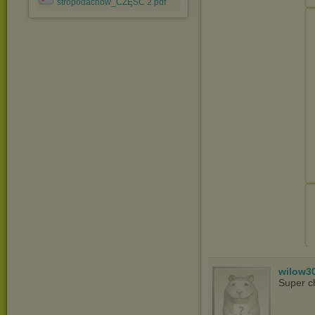
stropodachów_CZĘŚĆ 2.pdf
wilow3
Super c