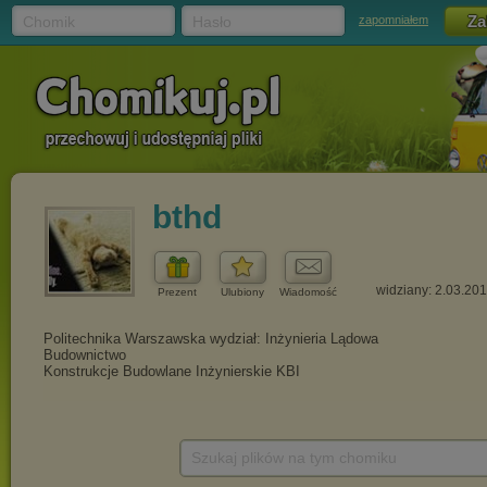
Chomik
Hasło
zapomniałem
bthd
widziany: 2.03.20
Prezent
Ulubiony
Wiadomość
Szukaj plików na tym chomiku