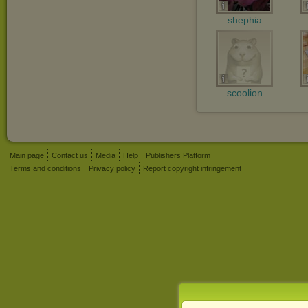
shephia
scoolion
Main page
Contact us
Media
Help
Publishers Platform
Terms and conditions
Privacy policy
Report copyright infringement