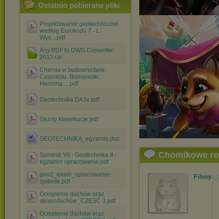
Ostatnio pobierane pliki
Projektowanie geotechniczne
według Eurokodu 7 - L.
Wys....pdf
Any PDF to DWG Converter
2013.rar
Chemia w budownictwie,
Czarnecki, Broniewski,
Henning ....pdf
Geotechnika DA3x.pdf
Grunty klasyikacje.pdf
GEOTECHNIKA_egzamin.doc
Chomikowe r
Semestr VII - Geotechnika II -
egzamin opracowanie.pdf
geo2_exam_opracowanie-
Filmy-
zjebiste.pdf
Ocieplenie dachów oraz
stropodachów_CZĘŚĆ 3.pdf
Ocieplenie dachów oraz