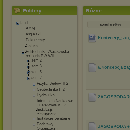
Foldery
Różne
bthd
sortuj według:
AMM
angielski
Kontenery_soc
Dokumenty
Galeria
Politechnika Warszawska
polibuda PW WIL
sem 2
sem 3
6.Koncepcja za
sem 5
sem 7
Fizyka Budowl II 2
Geotechnika II 2
Hydraulika
ZAGOSPODAR
Informacja Naukaowa
i Patentowa VII 7
Instalacje
elektryczne
Instalacje Sanitarne
Podstawy
ZAGOSPODARO
Organizacji i