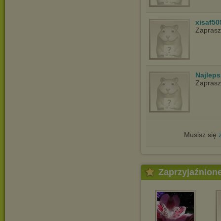
xisaf50
Zapras
Najlep
Zapras
Musisz się
Zaprzyjaźnion