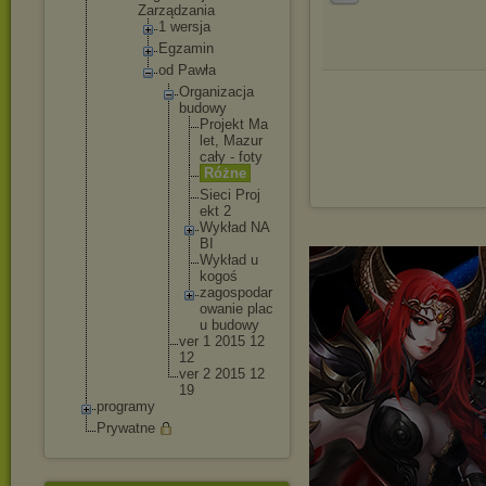
Zarządzania
1 wersja
Egzamin
od Pawła
Organ
izacj
a
budow
y
Pr
oj
ek
t Ma
le
t, Ma
zu
r
ca
ły - fo
ty
Ró
żn
e
Si
ec
i Pr
oj
ek
t 2
Wy
kł
ad NA
BI
Wy
kł
ad u
ko
go
ś
za
go
sp
od
ar
ow
an
ie pl
ac
u bu
do
wy
ver 1 2015 12
12
ver 2 2015 12
19
programy
Prywatne