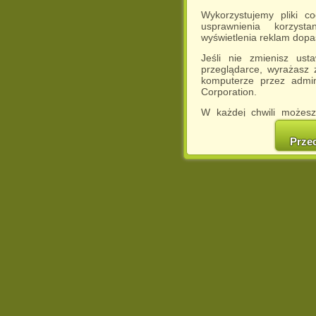
Wykorzystujemy pliki c
usprawnienia korzyst
wyświetlenia reklam dop
Jeśli nie zmienisz ust
przeglądarce, wyrażasz
komputerze przez admin
Corporation.
W każdej chwili możesz
cookies w swojej przeglą
w naszej Pol
Prze
http://chomikuj.pl/Polity
Jednocześnie informuje
może spowodować ogr
Chomikuj.pl.
W przypadku braku twojej
prosimy o opuszczenie se
Wykorzystanie plików c
(dostosowanie reklam do
działań marketingowych).
Wyrażenie sprzeciwu spo
będzie dopasowana do Tw
wyświetlona przypadkowo