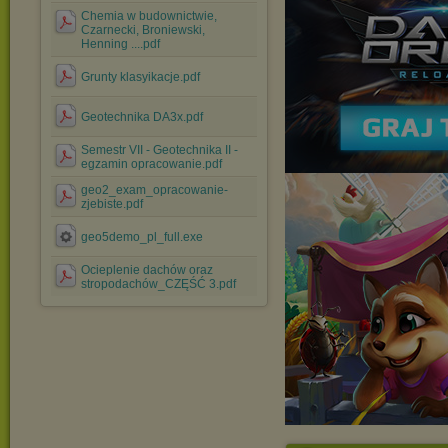
Chemia w budownictwie,
Czarnecki, Broniewski,
Henning ....pdf
Grunty klasyikacje.pdf
Geotechnika DA3x.pdf
Semestr VII - Geotechnika II -
egzamin opracowanie.pdf
geo2_exam_opracowanie-
zjebiste.pdf
geo5demo_pl_full.exe
Ocieplenie dachów oraz
stropodachów_CZĘŚĆ 3.pdf