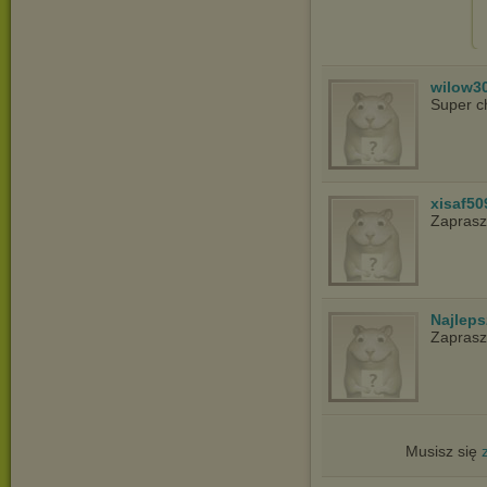
wilow3
Super c
xisaf50
Zapras
Najlep
Zapras
Musisz się