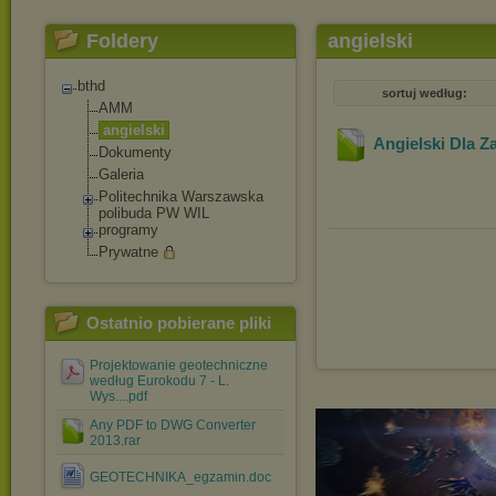
Foldery
angielski
bthd
sortuj według:
AMM
angielski
Angielski Dla 
Dokumenty
Galeria
Politechnika Warszawska
polibuda PW WIL
programy
Prywatne
Ostatnio pobierane pliki
Projektowanie geotechniczne
według Eurokodu 7 - L.
Wys....pdf
Any PDF to DWG Converter
2013.rar
GEOTECHNIKA_egzamin.doc