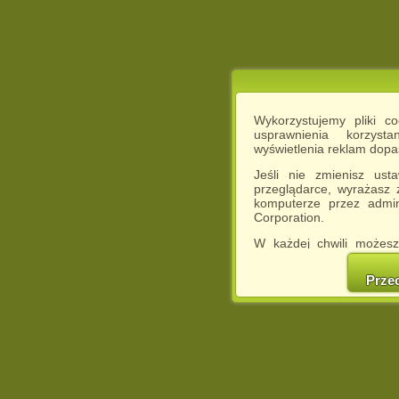
Wykorzystujemy pliki c
usprawnienia korzyst
wyświetlenia reklam dop
Jeśli nie zmienisz ust
przeglądarce, wyrażasz
komputerze przez admin
Corporation.
W każdej chwili możesz
cookies w swojej przeglą
w naszej Pol
Prze
http://chomikuj.pl/Polity
Jednocześnie informuje
może spowodować ogr
Chomikuj.pl.
W przypadku braku twojej
prosimy o opuszczenie se