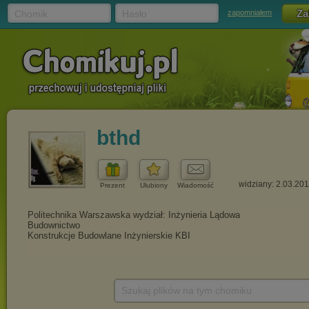
Chomik
Hasło
zapomniałem
bthd
widziany: 2.03.20
Prezent
Ulubiony
Wiadomość
Szukaj plików na tym chomiku