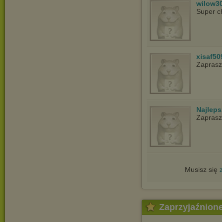
wilow3
Super c
xisaf50
Zapras
Najlep
Zapras
Musisz się
Zaprzyjaźnion