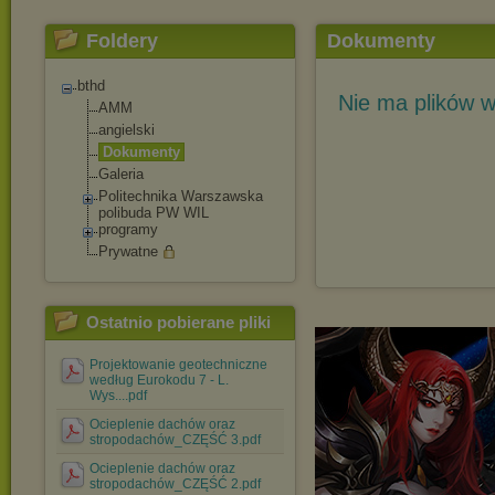
Foldery
Dokumenty
bthd
Nie ma plików w
AMM
angielski
Dokumenty
Galeria
Politechnika Warszawska
polibuda PW WIL
programy
Prywatne
Ostatnio pobierane pliki
Projektowanie geotechniczne
według Eurokodu 7 - L.
Wys....pdf
Ocieplenie dachów oraz
stropodachów_CZĘŚĆ 3.pdf
Ocieplenie dachów oraz
stropodachów_CZĘŚĆ 2.pdf