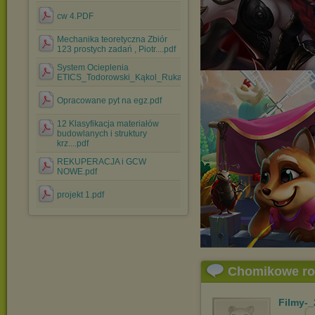
cw 4.PDF
Mechanika teoretyczna Zbiór
123 prostych zadań , Piotr....pdf
System Ocieplenia
ETICS_Todorowski_Kąkol_Rukat.pdf
Opracowane pyt na egz.pdf
12 Klasyfikacja materiałów
budowlanych i struktury
krz....pdf
REKUPERACJA i GCW
NOWE.pdf
projekt 1.pdf
Chomikowe r
Filmy-