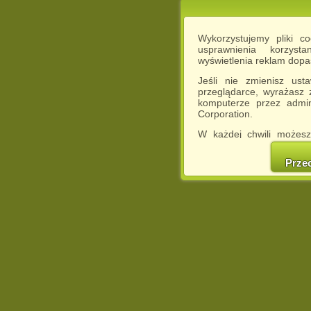
Wykorzystujemy pliki c
usprawnienia korzyst
wyświetlenia reklam dop
Jeśli nie zmienisz ust
przeglądarce, wyrażasz
komputerze przez admin
Corporation.
W każdej chwili możesz
cookies w swojej przeglą
w naszej Pol
Prze
http://chomikuj.pl/Polity
Jednocześnie informuje
może spowodować ogr
Chomikuj.pl.
W przypadku braku twojej
prosimy o opuszczenie se
Wykorzystanie plików c
(dostosowanie reklam do
działań marketingowych).
Wyrażenie sprzeciwu spo