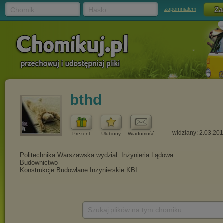
Chomik
Hasło
zapomniałem
bthd
widziany: 2.03.20
Prezent
Ulubiony
Wiadomość
Szukaj plików na tym chomiku