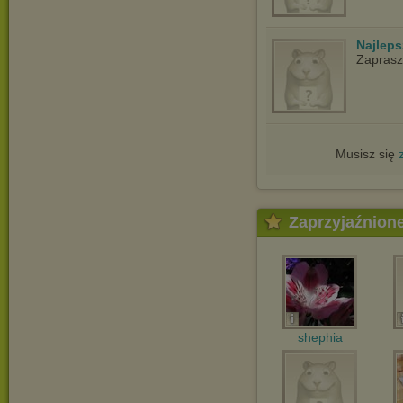
Najlep
Zapras
Musisz się
Zaprzyjaźnion
shephia