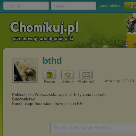
Chomik
Hasło
zapomniałem
bthd
widziany: 2.03.20
Prezent
Ulubiony
Wiadomość
Szukaj plików na tym chomiku