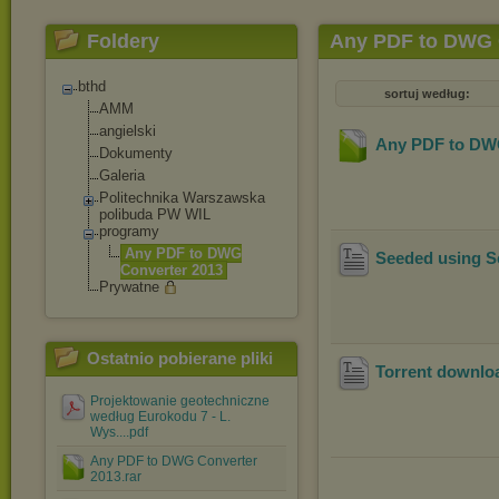
Foldery
Any PDF to DWG 
bthd
sortuj według:
AMM
angielski
Any PDF to DW
Dokumenty
Galeria
Politechnika Warszawska
polibuda PW WIL
programy
Any PDF to DWG
Seeded using 
Converter 2013
Prywatne
Ostatnio pobierane pliki
Torrent downlo
Projektowanie geotechniczne
według Eurokodu 7 - L.
Wys....pdf
Any PDF to DWG Converter
2013.rar