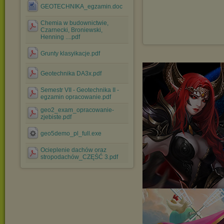
GEOTECHNIKA_egzamin.doc
Chemia w budownictwie,
Czarnecki, Broniewski,
Henning ....pdf
Grunty klasyikacje.pdf
Geotechnika DA3x.pdf
Semestr VII - Geotechnika II -
egzamin opracowanie.pdf
geo2_exam_opracowanie-
zjebiste.pdf
geo5demo_pl_full.exe
Ocieplenie dachów oraz
stropodachów_CZĘŚĆ 3.pdf