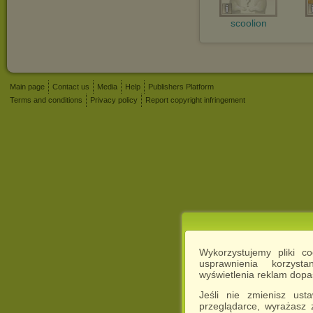
scoolion
Main page
Contact us
Media
Help
Publishers Platform
Terms and conditions
Privacy policy
Report copyright infringement
Wykorzystujemy pliki c
usprawnienia korzyst
wyświetlenia reklam dop
Jeśli nie zmienisz ust
przeglądarce, wyrażasz