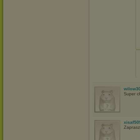
wilow3
Super c
xisaf50
Zapras