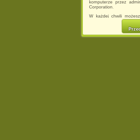
komputerze przez admin
Corporation.
W każdej chwili możesz
cookies w swojej przeglą
w naszej Pol
Prze
http://chomikuj.pl/Polity
Jednocześnie informuje
może spowodować ogr
Chomikuj.pl.
W przypadku braku twojej
prosimy o opuszczenie se
Wykorzystanie plików c
(dostosowanie reklam do
działań marketingowych).
Wyrażenie sprzeciwu spo
będzie dopasowana do Tw
wyświetlona przypadkowo
Istnieje możliwość zmian
sposób uniemożliwiając
urządzeniu końcowym. M
dokonując odpowiednich
internetowej.