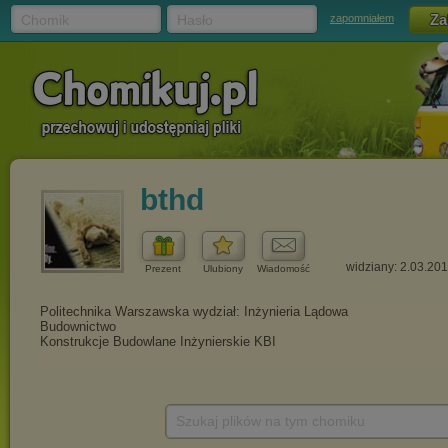
Chomik
Hasło
zapomniałem
bthd
widziany: 2.03.20
Prezent
Ulubiony
Wiadomość
Szukaj plików na tym chomiku