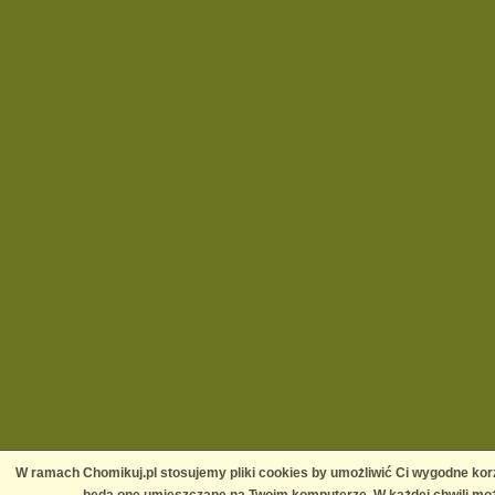
W ramach Chomikuj.pl stosujemy pliki cookies by umożliwić Ci wygodne korz