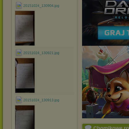
20151024_130904.jpg
20151024_130921.jpg
20151024_130913.jpg
Chomikowe r