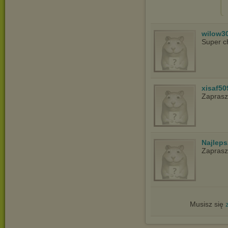
wilow3
Super c
xisaf50
Zapras
Najlep
Zapras
Musisz się