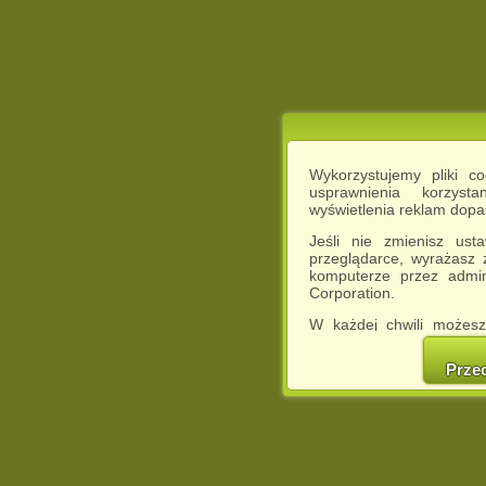
Wykorzystujemy pliki c
usprawnienia korzyst
wyświetlenia reklam dop
Jeśli nie zmienisz ust
przeglądarce, wyrażasz
komputerze przez admin
Corporation.
W każdej chwili możesz
cookies w swojej przeglą
w naszej Pol
Prze
http://chomikuj.pl/Polity
Jednocześnie informuje
może spowodować ogr
Chomikuj.pl.
W przypadku braku twojej