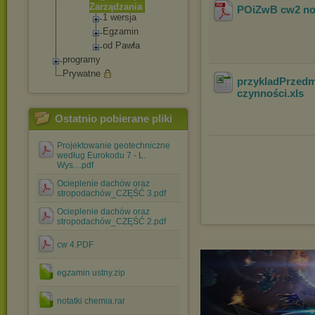
Zarządzania
POiZwB cw2 now
1 wersja
Egzamin
od Pawła
programy
Prywatne
przykladPrzedmi
czynności
.xls
Ostatnio pobierane pliki
Projektowanie geotechniczne
według Eurokodu 7 - L.
Wys....pdf
Ocieplenie dachów oraz
stropodachów_CZĘŚĆ 3.pdf
Ocieplenie dachów oraz
stropodachów_CZĘŚĆ 2.pdf
cw 4.PDF
egzamin ustny.zip
notatki chemia.rar