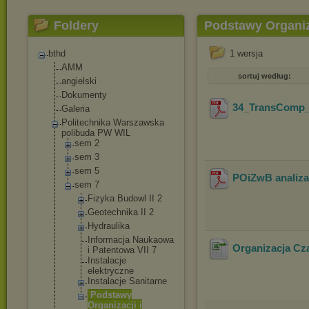
Foldery
Podstawy Organiza
bthd
1 wersja
AMM
sortuj według:
angielski
Dokumenty
34_TransComp
Galeria
Politechnika Warszawska
polibuda PW WIL
sem 2
sem 3
sem 5
POiZwB analiza 
sem 7
Fizyka Budowl II 2
Geotechnika II 2
Hydraulika
Informacja Naukaowa
Organizacja C
i Patentowa VII 7
Instalacje
elektryczne
Instalacje Sanitarne
Podstawy
Organizacji i