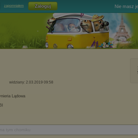
Nie masz j
zapomniałem
widziany: 2.03.2019 09:58
 na tym chomiku