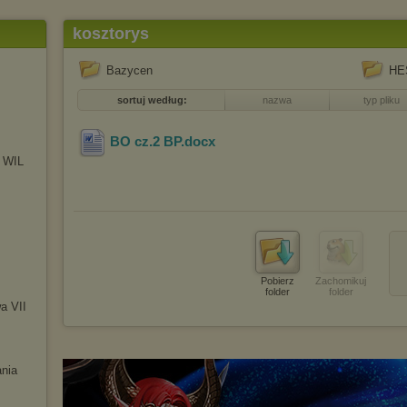
kosztorys
Bazycen
HES
sortuj według:
nazwa
typ pliku
BO cz.2 BP
.docx
W WIL
Pobierz
Zachomikuj
folder
folder
a VII
ania