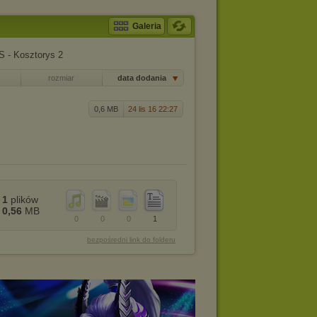
Galeria
 - Kosztorys 2
rozmiar
data dodania
0,6 MB
24 lis 16 22:27
1
plików
0,56
MB
0
0
0
1
bezpośredni link do folderu