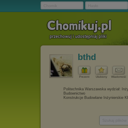
Chomik
Hasło
bthd
Prezent
Ulubiony
Wiadomość
Szukaj plików