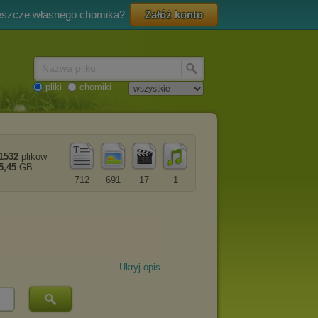
eszcze własnego chomika?
Załóż konto
Nazwa pliku
pliki
chomiki
1532
plików
5,45
GB
712
691
17
1
Ukryj opis