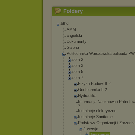
Foldery
bthd
AMM
angielski
Dokumenty
Galeria
Politechnika Warszawska polibuda P
sem 2
sem 3
sem 5
sem 7
Fizyka Budowl II 2
Geotechnika II 2
Hydraulika
Informacja Naukaowa i Patentow
7
Instalacje elektryczne
Instalacje Sanitarne
Podstawy Organizacji i Zarządz
1 wersja
koszt
orys