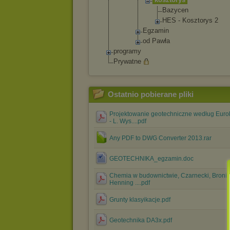
Ba
zy
ce
n
HE
S - Ko
sz
to
ry
s 2
Egzamin
od Pawła
programy
Prywatne
Ostatnio pobierane pliki
Projektowanie geotechniczne według Euro
- L. Wys....pdf
Any PDF to DWG Converter 2013.rar
GEOTECHNIKA_egzamin.doc
Chemia w budownictwie, Czarnecki, Bronie
Henning ....pdf
Grunty klasyikacje.pdf
Geotechnika DA3x.pdf