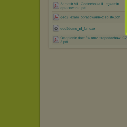
Semestr VII - Geotechnika II - egzamin
opracowanie.pdf
geo2_exam_opracowanie-zjebiste.pdf
geo5demo_pl_full.exe
Ocieplenie dachów oraz stropodachów_C
3.pdf