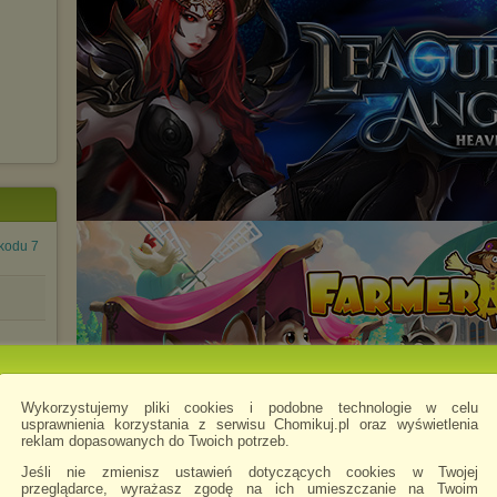
kodu 7
wski,
Wykorzystujemy pliki cookies i podobne technologie w celu
usprawnienia korzystania z serwisu Chomikuj.pl oraz wyświetlenia
reklam dopasowanych do Twoich potrzeb.
Jeśli nie zmienisz ustawień dotyczących cookies w Twojej
przeglądarce, wyrażasz zgodę na ich umieszczanie na Twoim