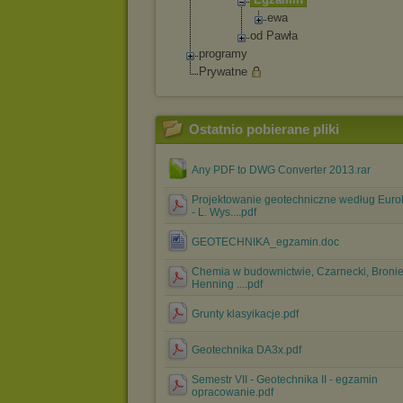
ewa
od Pawła
programy
Prywatne
Ostatnio pobierane pliki
Any PDF to DWG Converter 2013.rar
Projektowanie geotechniczne według Euro
- L. Wys....pdf
GEOTECHNIKA_egzamin.doc
Chemia w budownictwie, Czarnecki, Bronie
Henning ....pdf
Grunty klasyikacje.pdf
Geotechnika DA3x.pdf
Semestr VII - Geotechnika II - egzamin
opracowanie.pdf