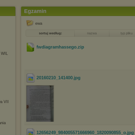
Egzamin
ewa
sortuj według:
nazwa
typ pliku
fwdiagramhassego
.zip
W WIL
20160210_141400
.jpg
a VII
ania
12656249_984005571666960_1820090855_o
.jpg