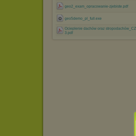
geo2_exam_opracowanie-zjebiste.pdf
geo5demo_pl_full.exe
Ocieplenie dachów oraz stropodachów_C
3.pdf