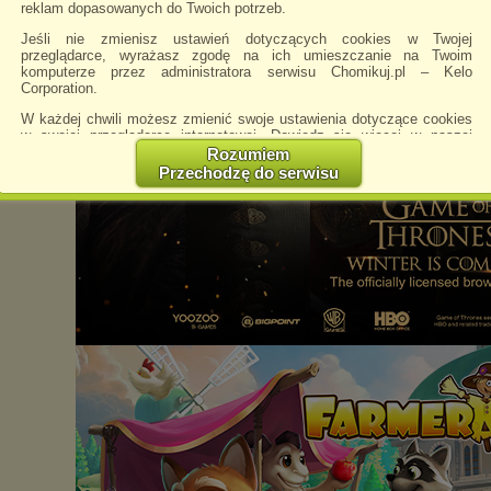
reklam dopasowanych do Twoich potrzeb.
Jeśli nie zmienisz ustawień dotyczących cookies w Twojej
przeglądarce, wyrażasz zgodę na ich umieszczanie na Twoim
komputerze przez administratora serwisu Chomikuj.pl – Kelo
Corporation.
W każdej chwili możesz zmienić swoje ustawienia dotyczące cookies
w swojej przeglądarce internetowej. Dowiedz się więcej w naszej
Polityce Prywatności -
http://chomikuj.pl/PolitykaPrywatnosci.aspx
.
Rozumiem
Przechodzę do serwisu
Jednocześnie informujemy że zmiana ustawień przeglądarki może
spowodować ograniczenie korzystania ze strony Chomikuj.pl.
W przypadku braku twojej zgody na akceptację cookies niestety
prosimy o opuszczenie serwisu chomikuj.pl.
Wykorzystanie plików cookies
przez
Zaufanych Partnerów
(dostosowanie reklam do Twoich potrzeb, analiza skuteczności działań
marketingowych).
Wyrażenie sprzeciwu spowoduje, że wyświetlana Ci reklama nie
będzie dopasowana do Twoich preferencji, a będzie to reklama
wyświetlona przypadkowo.
Istnieje możliwość zmiany ustawień przeglądarki internetowej w
sposób uniemożliwiający przechowywanie plików cookies na
urządzeniu końcowym. Można również usunąć pliki cookies,
dokonując odpowiednich zmian w ustawieniach przeglądarki
internetowej.