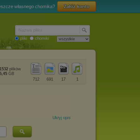
eszcze własnego chomika?
Załóż konto
Nazwa pliku
pliki
chomiki
1532
plików
5,45
GB
712
691
17
1
Ukryj opis