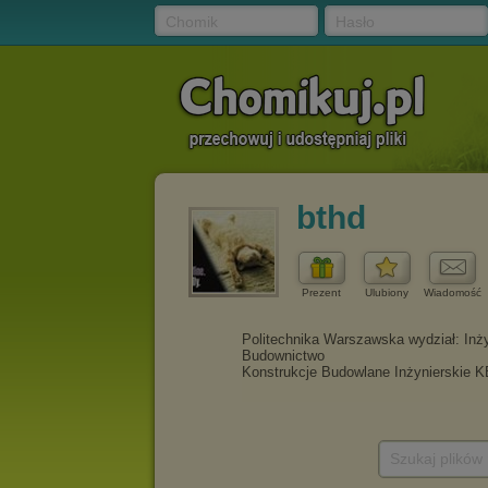
Chomik
Hasło
bthd
Prezent
Ulubiony
Wiadomość
Szukaj plików