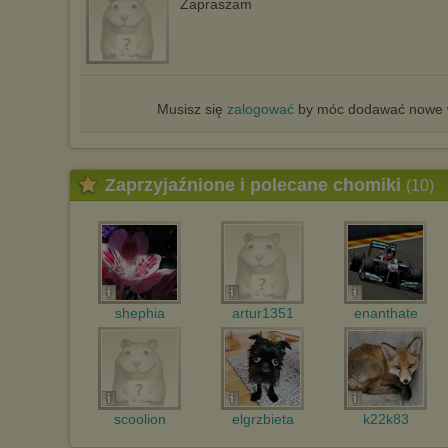
Zapraszam
Musisz się
zalogować
by móc dodawać nowe w
Zaprzyjaźnione i polecane chomiki
(10)
shephia
artur1351
enanthate
scoolion
elgrzbieta
k22k83