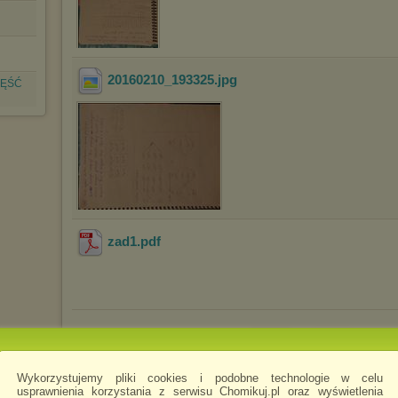
20160210_193325
.jpg
ZĘŚĆ
zad1
.pdf
Wykorzystujemy pliki cookies i podobne technologie w celu
Pobierz
Zachomikuj
folder
folder
usprawnienia korzystania z serwisu Chomikuj.pl oraz wyświetlenia