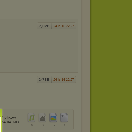
2,1 MB
24 lis 16 22:27
247 KB
24 lis 16 22:27
7
plików
24,04
MB
0
0
5
1