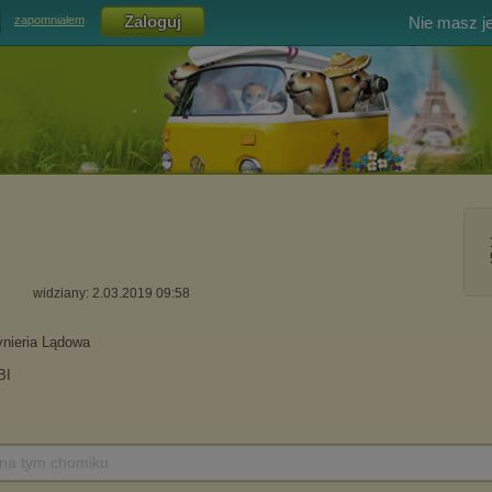
Nie masz j
zapomniałem
widziany: 2.03.2019 09:58
 na tym chomiku