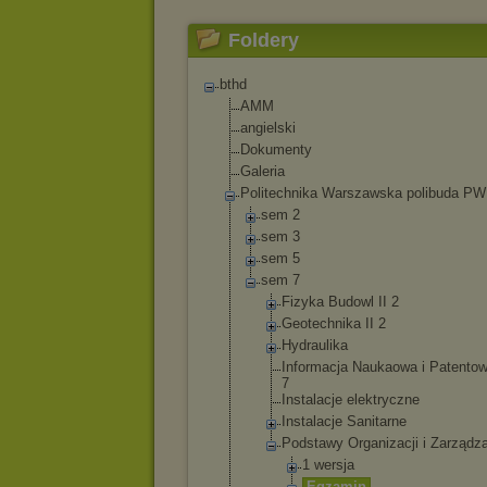
Foldery
bthd
AMM
angielski
Dokumenty
Galeria
Politechnika Warszawska polibuda P
sem 2
sem 3
sem 5
sem 7
Fizyka Budowl II 2
Geotechnika II 2
Hydraulika
Informacja Naukaowa i Patentow
7
Instalacje elektryczne
Instalacje Sanitarne
Podstawy Organizacji i Zarządz
1 wersja
Egzamin