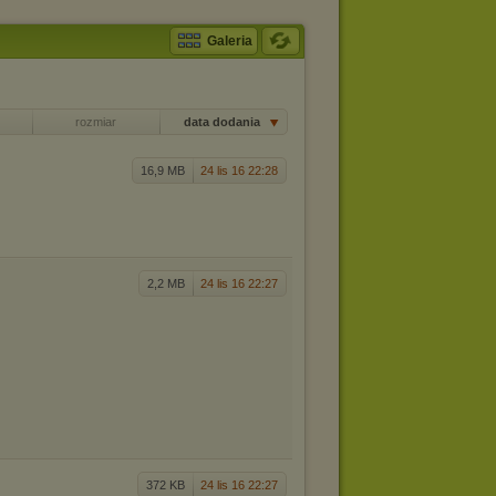
Galeria
rozmiar
data dodania
16,9 MB
24 lis 16 22:28
2,2 MB
24 lis 16 22:27
372 KB
24 lis 16 22:27