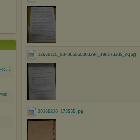
12669115_984005565000294_196173289_o
.jpg
kodu 7
wski,
20160210_173555
.jpg