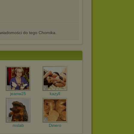
iadomości do tego Chomika.
jeanw25
kazyll
mslab
Dinero