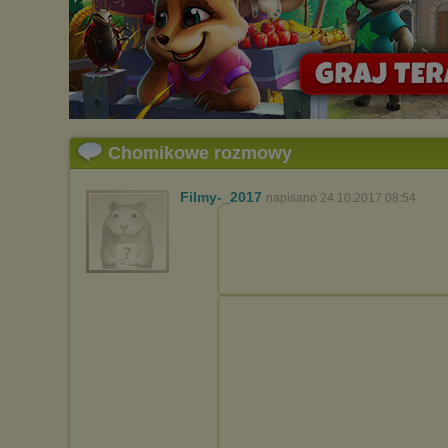
Pełną informację na ten temat znajdziesz pod adresem
http://chomikuj.pl/PolitykaPrywatnosci.aspx
.
Chomikowe rozmowy
Filmy-_2017
napisano 24.10.2017 08:54