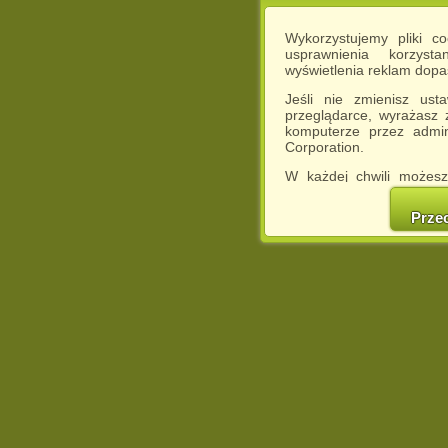
Wykorzystujemy pliki c
usprawnienia korzyst
wyświetlenia reklam dop
Jeśli nie zmienisz ust
przeglądarce, wyrażasz
komputerze przez admin
Corporation.
W każdej chwili możesz
cookies w swojej przeglą
w naszej Pol
Prze
http://chomikuj.pl/Polity
Jednocześnie informuje
może spowodować ogr
Chomikuj.pl.
W przypadku braku twojej
prosimy o opuszczenie se
Wykorzystanie plików c
(dostosowanie reklam do
działań marketingowych).
Wyrażenie sprzeciwu spo
będzie dopasowana do Tw