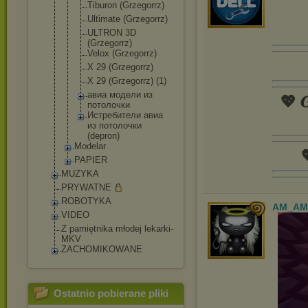
Tiburon (Grzegorrz)
Ultimate (Grzegorrz)
ULTRON 3D
(Grzegorrz)
Velox (Grzegorrz)
X 29 (Grzegorrz)
X 29 (Grzegorrz) (1)
авиа модели из
💖 𝑮
потолочки
Истребители авиа
из потолочки
(depron)
Modelar

PAPIER
MUZYKA
PRYWATNE
ROBOTYKA
AM_AM
VIDEO
Z pamiętnika młodej lekarki-
MKV
ZACHOMIKOWANE
Ostatnio pobierane pliki