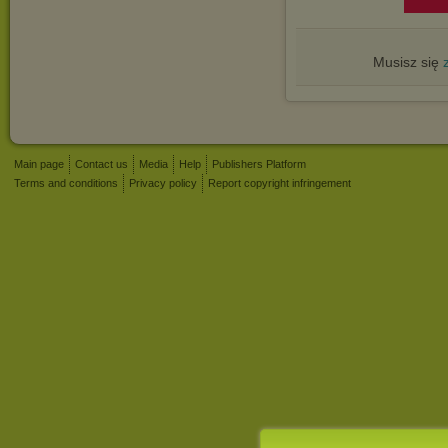
Musisz się
Main page
Contact us
Media
Help
Publishers Platform
Terms and conditions
Privacy policy
Report copyright infringement