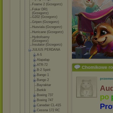
Foame 2 (Grzegorrz)
Foker DR1
(Grzegorrz)
G202 (Grzegorrz)
Gripen (Grzegorrz)
Huoviala (Grzegorrz)
Hurricane (Grzegorrz)
Hydrofoamy
(Grzegorrz)
Insulator (Grzegorrz)
JULIUS PERDANA
A-5
Alapalap
ATR-72
Chomikowe r
B-2 Spirit
Bango 1
przeme
Bango 2
Bayrakta
r
Aud
Berkik
po
Boeing 737
Boeing 747
Pro
Canadair CL-415
Cessna 172 RC