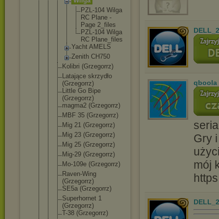
Wilga
PZL-1
04 Wilga
RC Plane -
Page 2_fil
es
DELL_2
PZL-1
04 Wilga
RC Plane
_file
s
Yacht AMELS
Zenith CH750
Kolibri (Grzegorrz)
Latające skrzydło
qboola
(Grzegorrz)
Little Go Bipe
(Grzegorrz)
magma2 (Grzegorrz)
MBF 35 (Grzegorrz)
seria
Mig 21 (Grzegorrz)
Mig 23 (Grzegorrz)
Gry i
Mig 25 (Grzegorrz)
użyc
Mig-29 (Grzegorrz)
mój 
Mo-109e (Grzegorrz)
Raven-Wing
http
(Grzegorrz)
SE5a (Grzegorrz)
Superhornet 1
DELL_2
(Grzegorrz)
T-38 (Grzegorrz)