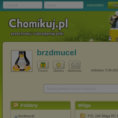
Chomik
Hasło
zapomniałem
brzdmucel
widziany: 5.08.20
Prezent
Ulubiony
Wiadomość
Szukaj plików na tym chomiku
Foldery
Wilga
brzdmucel
PZL-104 Wilga RC P