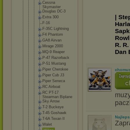
Cessna
Skymaste
r
Douglas DC-3
| Ste
Extra 300
F-16
Harl
F-35C Lightnin
g
Sapko
F4 Phantom
Rowli
GA8 Airvan
R. R.
Mirage 2000
Dan 
MQ-9 Reaper
P-47 Razorbac
k
P-51 Mustang
Piper Cherokee
chomu
Piper Cub J3
Piper Seneca
RC Airboat
RC PT-17
muzyc
Stearman Biplane
Sky Arrow
pacz
T-2 Buckeye
T-45 Goshawk
Najlep
T-6A Texan II
Zapr
Walet