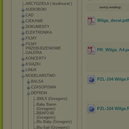
ARCYDZIEŁA ( brzdmucel )
sortuj według:
AUDIOBOKI
CAD
Wilga_decal
.pd
CIEKAWE
DOKUMENTY
ELEKTRONIKA
FILMY
FILMY
PRZEBUDZENIOWE
PR_Wilga_A4
.p
GALERIA
KONCERTY
KSIĄŻKI
LINUX
MODELARSTWO
PZL-104 Wilga 
BALSA
CZASOPISMA
DEPRON
300LX (Grzegorrz)
Baby Baron
PZL-104 Wilga R
(Grzegorrz)
BBAP2-60
(Grzegorrz)
Blu Baby (Grzegorrz)
Blu-Sail (Grzegorrz)