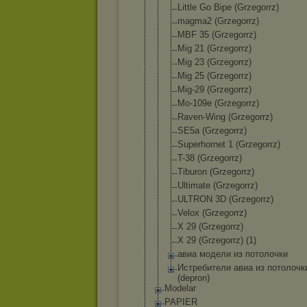
Little Go Bipe (Grzegorrz)
magma2 (Grzegorrz)
MBF 35 (Grzegorrz)
Mig 21 (Grzegorrz)
Mig 23 (Grzegorrz)
Mig 25 (Grzegorrz)
Mig-29 (Grzegorrz)
Mo-109e (Grzegorrz)
Raven-Wing (Grzegorrz)
SE5a (Grzegorrz)
Superhornet 1 (Grzegorrz)
T-38 (Grzegorrz)
Tiburon (Grzegorrz)
Ultimate (Grzegorrz)
ULTRON 3D (Grzegorrz)
Velox (Grzegorrz)
X 29 (Grzegorrz)
X 29 (Grzegorrz) (1)
авиа модели из потолочки
Истребители авиа из потолочк
(depron)
Modelar
PAPIER