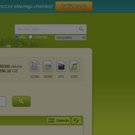
eszcze własnego chomika?
Załóż konto
Nazwa pliku
pliki
chomiki
88300
plików
286,16
GB
12296
35089
870
6387
Galeria