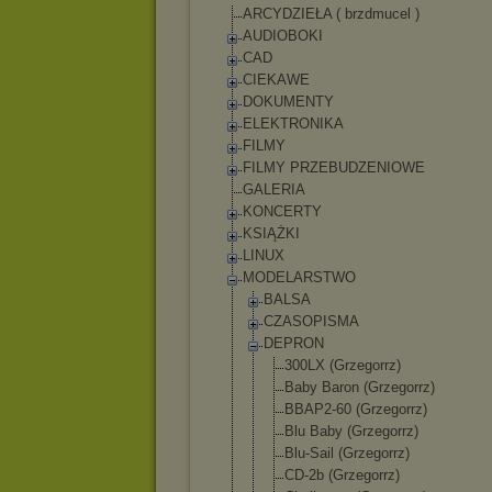
ARCYDZIEŁA ( brzdmucel )
AUDIOBOKI
CAD
CIEKAWE
DOKUMENTY
ELEKTRONIKA
FILMY
FILMY PRZEBUDZENIOWE
GALERIA
KONCERTY
KSIĄŻKI
LINUX
MODELARSTWO
BALSA
CZASOPISMA
DEPRON
300LX (Grzegorrz)
Baby Baron (Grzegorrz)
BBAP2-60 (Grzegorrz)
Blu Baby (Grzegorrz)
Blu-Sail (Grzegorrz)
CD-2b (Grzegorrz)