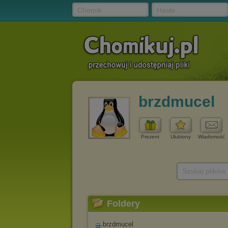
Chomik
Hasło
brzdmucel
Prezent
Ulubiony
Wiadomość
Szukaj plików
Foldery
brzdmucel