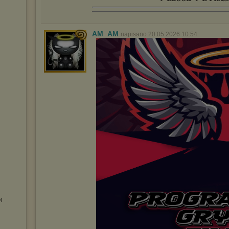
AM_AM
napisano 20.05.2026 10:54
и