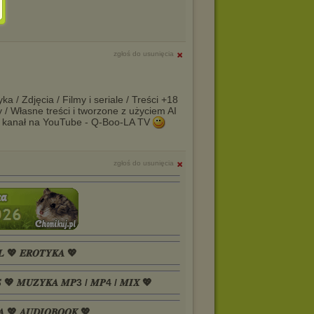
zgłoś do usunięcia
a / Zdjęcia / Filmy i seriale / Treści +18
y / Własne treści i tworzone z użyciem AI
 kanał na YouTube - Q-Boo-LA TV
zgłoś do usunięcia
𝑳 💖 𝑬𝑹𝑶𝑻𝒀𝑲𝑨 💖
𝑺 💖 𝑴𝑼𝒁𝒀𝑲𝑨 𝑴𝑷3 / 𝑴𝑷4 / 𝑴𝑰𝑿 💖
𝑨 💖 𝑨𝑼𝑫𝑰𝑶𝑩𝑶𝑶𝑲 💖