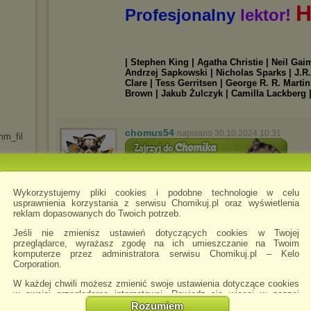
H
Profesjonalny
lektor!
| Stephen King | Agatha Christie | Neil Ga
Andrzej Sapkowski | Nicholas Sparks | J.R.
Clare | Tess Gerritsen | George R. R. Marti
Brown | Jakub Żulczyk | Camilla Lackberg 
chomus54
napisano 30.10.2024 10:31
m
m_fil
Zapr
częste aktualizacje w paczkach
Wykorzystujemy pliki cookies i podobne technologie w celu
usprawnienia korzystania z serwisu Chomikuj.pl oraz wyświetlenia
reklam dopasowanych do Twoich potrzeb.
Najlepszyy2732
napisano 21.12.2024 17:49
Zapraszam
Jeśli nie zmienisz ustawień dotyczących cookies w Twojej
przeglądarce, wyrażasz zgodę na ich umieszczanie na Twoim
komputerze przez administratora serwisu Chomikuj.pl – Kelo
Corporation.
W każdej chwili możesz zmienić swoje ustawienia dotyczące cookies
DELL_2026
napisano 21.01.2026 11:34
w swojej przeglądarce internetowej. Dowiedz się więcej w naszej
Polityce Prywatności -
http://chomikuj.pl/PolitykaPrywatnosci.aspx
.
Rozumiem