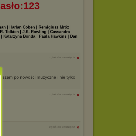
asło:123
iman | Harlan Coben | Remigiusz Mróz |
R. Tolkien | J.K. Rowling | Cassandra
n | Katarzyna Bonda | Paula Hawkins | Dan
|
zgłoś do usunięcia
aszam po nowości muzyczne i nie tylko
zgłoś do usunięcia
zgłoś do usunięcia