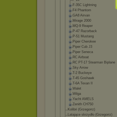
F-35C Lightnin
g
F4 Phantom
GA8 Airvan
Mirage 2000
MQ-9 Reaper
P-47 Razorbac
k
P-51 Mustang
Piper Cherokee
Piper Cub J3
Piper Seneca
RC Airboat
RC PT-17 Stearman Biplane
Sky Arrow
T-2 Buckeye
T-45 Goshawk
T-6A Texan II
Walet
Wilga
Yacht AMELS
Zenith CH750
Kolibri (Grzegorrz)
Latające skrzydło (Grzegorrz)