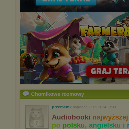
Chomikowe rozmowy
przememk
napisano 23.09.2024 13:33
Audiobooki
najwyższej
po
polsku,
angielsku
i