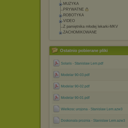
MUZYKA
PRYWATNE
ROBOTYKA
VIDEO
Z pamiętnika młodej lekarki-MKV
ZACHOMIKOWANE
Ostatnio pobierane pliki
Solaris - Stanislaw Lem.pdf
Modelar 90-03.pdf
Modelar 90-02.pdf
Modelar 90-01.pdf
Wielkosc urojona - Stanislaw Lem.azw3
Doskonala proznia - Stanislaw Lem.azw3