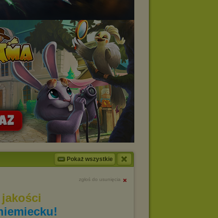
Pokaż wszystkie
zgłoś do usunięcia
jakości
niemiecku!