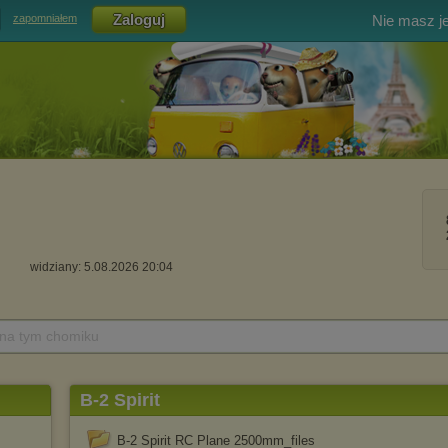
Nie masz j
zapomniałem
widziany: 5.08.2026 20:04
 na tym chomiku
B-2 Spirit
B-2 Spirit RC Plane 2500mm_files