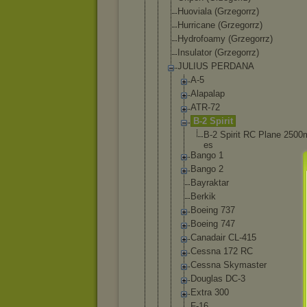
Huoviala (Grzegorrz)
Hurricane (Grzegorrz)
Hydrofoamy (Grzegorrz)
Insulator (Grzegorrz)
JULIUS PERDANA
A-5
Alapalap
ATR-72
B-2 Spirit
B-2 Spiri
t RC Plane 2500
es
Bango 1
Bango 2
Bayrakta
r
Berkik
Boeing 737
Boeing 747
Canadair CL-415
Cessna 172 RC
Cessna Skymaste
r
Douglas DC-3
Extra 300
F-16