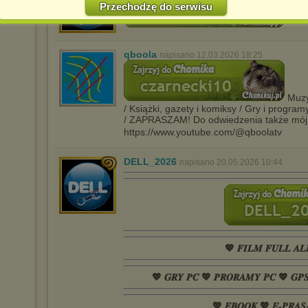
Przechodzę do serwisu
Jednocześnie informujemy że zmiana ustawień przeglądarki może
spowodować ograniczenie korzystania ze strony Chomikuj.pl.
W przypadku braku twojej zgody na akceptację cookies niestety
prosimy o opuszczenie serwisu chomikuj.pl.
qboola
napisano 12.03.2026 18:25
Wykorzystanie plików cookies
przez
Zaufanych Partnerów
(dostosowanie reklam do Twoich potrzeb, analiza skuteczności działań
marketingowych).
Muzyk
/ Książki, gazety i komiksy / Gry i program
Wyrażenie sprzeciwu spowoduje, że wyświetlana Ci reklama nie
/ ZAPRASZAM! Do odwiedzenia także mój
będzie dopasowana do Twoich preferencji, a będzie to reklama
https://www.youtube.com/@qboolatv
wyświetlona przypadkowo.
Istnieje możliwość zmiany ustawień przeglądarki internetowej w
DELL_2026
sposób uniemożliwiający przechowywanie plików cookies na
napisano 20.05.2026 10:44
urządzeniu końcowym. Można również usunąć pliki cookies,
dokonując odpowiednich zmian w ustawieniach przeglądarki
internetowej.
Pełną informację na ten temat znajdziesz pod adresem
http://chomikuj.pl/PolitykaPrywatnosci.aspx
.
💖 𝑭𝑰𝑳𝑴 𝑭𝑼𝑳𝑳 𝑨𝑳
💖 𝑮𝑹𝒀 𝑷𝑪 💖 𝑷𝑹𝑶𝑹𝑨𝑴𝒀 𝑷𝑪 💖 𝑮𝑷
💖 𝑬𝑩𝑶𝑶𝑲 💖 𝑬-𝑷𝑹𝑨𝑺