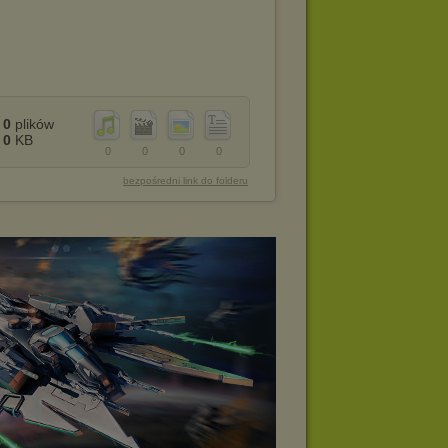
0
plików
0
KB
0
0
0
0
bezpośredni link do folderu