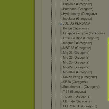
Huoviala (Grzegorrz)
Hurricane (Grzegorrz)
Hydrofoamy (Grzegorrz)
Insulator (Grzegorrz)
JULIUS PERDANA
Kolibri (Grzegorrz)
Latające skrzydło (Grzegorrz)
Little Go Bipe (Grzegorrz)
magma2 (Grzegorrz)
MBF 35 (Grzegorrz)
Mig 21 (Grzegorrz)
Mig 23 (Grzegorrz)
Mig 25 (Grzegorrz)
Mig-29 (Grzegorrz)
Mo-109e (Grzegorrz)
Raven-Wing (Grzegorrz)
SE5a (Grzegorrz)
Superhornet 1 (Grzegorrz)
T-38 (Grzegorrz)
Tiburon (Grzegorrz)
Ultimate (Grzegorrz)
ULTRON 3D (Grzegorrz)