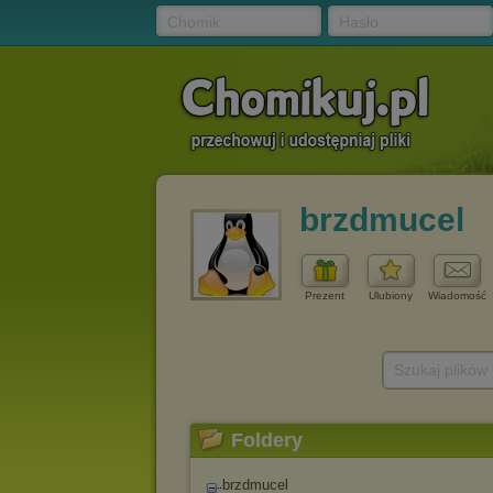
Chomik
Hasło
brzdmucel
Prezent
Ulubiony
Wiadomość
Szukaj plików
Foldery
brzdmucel