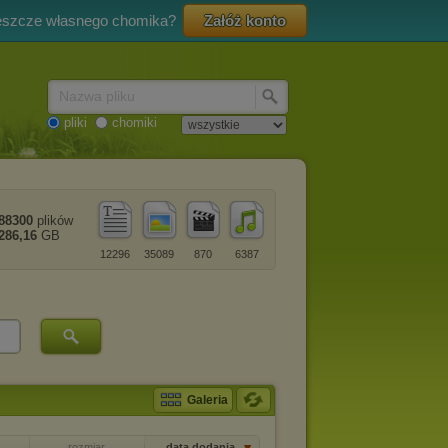
eszcze własnego chomika?
Załóż konto
Nazwa pliku
pliki
chomiki
88300
plików
286,16
GB
12296
35089
870
6387
Galeria
rozmiar
data dodania