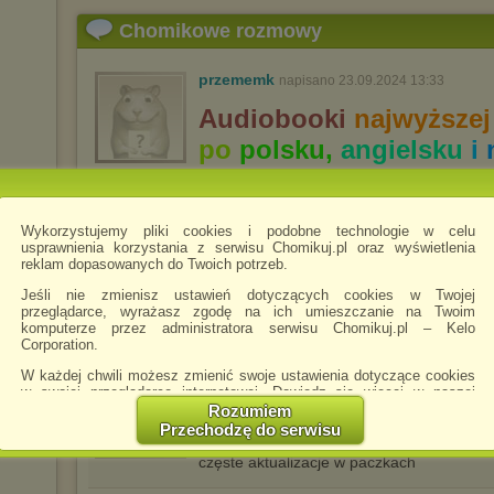
Chomikowe rozmowy
przememk
napisano 23.09.2024 13:33
Audiobooki
najwyższej
po
polsku,
angielsku
i
H
Profesjonalny
lektor!
Wykorzystujemy pliki cookies i podobne technologie w celu
usprawnienia korzystania z serwisu Chomikuj.pl oraz wyświetlenia
| Stephen King | Agatha Christie | Neil Ga
reklam dopasowanych do Twoich potrzeb.
Andrzej Sapkowski | Nicholas Sparks | J.R.
Jeśli nie zmienisz ustawień dotyczących cookies w Twojej
Clare | Tess Gerritsen | George R. R. Marti
przeglądarce, wyrażasz zgodę na ich umieszczanie na Twoim
Brown | Jakub Żulczyk | Camilla Lackberg 
komputerze przez administratora serwisu Chomikuj.pl – Kelo
Corporation.
chomus54
W każdej chwili możesz zmienić swoje ustawienia dotyczące cookies
napisano 30.10.2024 10:31
w swojej przeglądarce internetowej. Dowiedz się więcej w naszej
Polityce Prywatności -
http://chomikuj.pl/PolitykaPrywatnosci.aspx
.
Rozumiem
Przechodzę do serwisu
Jednocześnie informujemy że zmiana ustawień przeglądarki może
Zapr
spowodować ograniczenie korzystania ze strony Chomikuj.pl.
częste aktualizacje w paczkach
W przypadku braku twojej zgody na akceptację cookies niestety