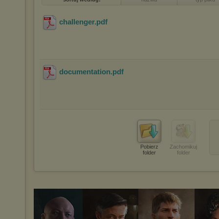
challenger
.pdf
documentation
.pdf
Pobierz
Zachomikuj
folder
folder