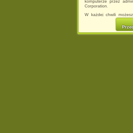
komputerze przez admin
Corporation.
W każdej chwili możesz
cookies w swojej przeglą
w naszej Pol
Prze
http://chomikuj.pl/Polity
Jednocześnie informuje
może spowodować ogr
Chomikuj.pl.
W przypadku braku twojej
prosimy o opuszczenie se
Wykorzystanie plików c
(dostosowanie reklam do
działań marketingowych).
Wyrażenie sprzeciwu spo
będzie dopasowana do Tw
wyświetlona przypadkowo
Istnieje możliwość zmian
sposób uniemożliwiając
urządzeniu końcowym. M
dokonując odpowiednich
internetowej.
Pełną informację na 