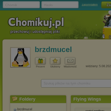
Chomik
Hasło
zapomniałem
brzdmucel
widziany: 5.08.20
Prezent
Ulubiony
Wiadomość
Szukaj plików na tym chomiku
Foldery
Flying Wings
brzdmucel
sortuj według: