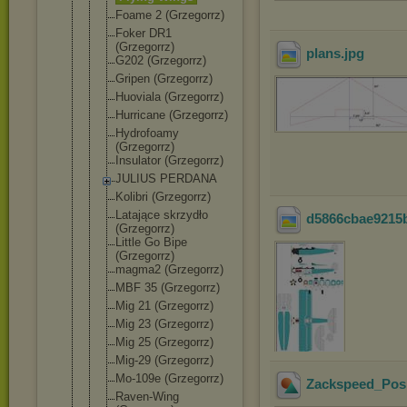
Foame 2 (Grzegorrz)
Foker DR1
(Grzegorrz)
plans
.jpg
G202 (Grzegorrz)
Gripen (Grzegorrz)
Huoviala (Grzegorrz)
Hurricane (Grzegorrz)
Hydrofoamy
(Grzegorrz)
Insulator (Grzegorrz)
JULIUS PERDANA
Kolibri (Grzegorrz)
Latające skrzydło
d5866cbae9215
(Grzegorrz)
Little Go Bipe
(Grzegorrz)
magma2 (Grzegorrz)
MBF 35 (Grzegorrz)
Mig 21 (Grzegorrz)
Mig 23 (Grzegorrz)
Mig 25 (Grzegorrz)
Mig-29 (Grzegorrz)
Mo-109e (Grzegorrz)
Zackspeed_Pos
Raven-Wing