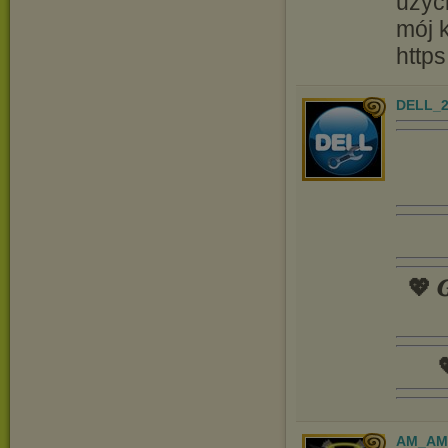
użyc
mój 
http
DELL_2
💖 𝑮

AM_AM