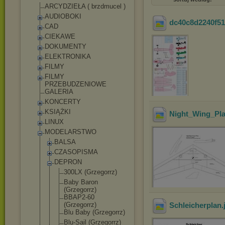
ARCYDZIEŁA ( brzdmucel )
AUDIOBOKI
dc40c8d2240f51
CAD
CIEKAWE
DOKUMENTY
ELEKTRONIKA
FILMY
FILMY
PRZEBUDZENIOWE
GALERIA
KONCERTY
KSIĄŻKI
Night_Wing_Pl
LINUX
MODELARSTWO
BALSA
CZASOPISMA
DEPRON
300LX (Grzegorrz)
Baby Baron
(Grzegorrz)
BBAP2-60
(Grzegorrz)
Schleicherplan
Blu Baby (Grzegorrz)
Blu-Sail (Grzegorrz)