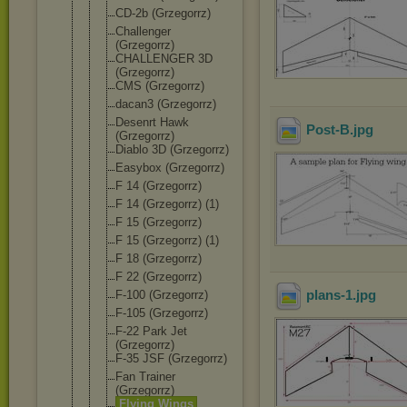
CD-2b (Grzegorrz)
Challenger
(Grzegorrz)
CHALLENGER 3D
(Grzegorrz)
CMS (Grzegorrz)
dacan3 (Grzegorrz)
Desenrt Hawk
Post-B
.jpg
(Grzegorrz)
Diablo 3D (Grzegorrz)
Easybox (Grzegorrz)
F 14 (Grzegorrz)
F 14 (Grzegorrz) (1)
F 15 (Grzegorrz)
F 15 (Grzegorrz) (1)
F 18 (Grzegorrz)
F 22 (Grzegorrz)
plans-1
.jpg
F-100 (Grzegorrz)
F-105 (Grzegorrz)
F-22 Park Jet
(Grzegorrz)
F-35 JSF (Grzegorrz)
Fan Trainer
(Grzegorrz)
Flying Wings