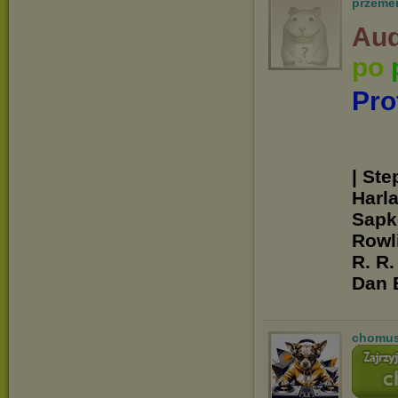
przeme
Aud
po
Pro
| Ste
Harl
Sapko
Rowli
R. R.
Dan 
chomu