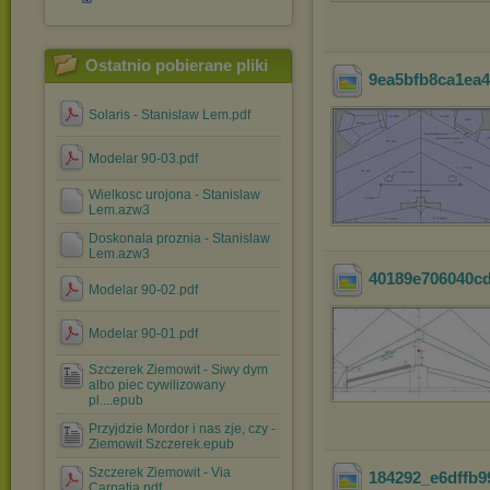
Ostatnio pobierane pliki
9ea5bfb8ca1ea4
Solaris - Stanislaw Lem.pdf
Modelar 90-03.pdf
Wielkosc urojona - Stanislaw
Lem.azw3
Doskonala proznia - Stanislaw
Lem.azw3
40189e706040c
Modelar 90-02.pdf
Modelar 90-01.pdf
Szczerek Ziemowit - Siwy dym
albo piec cywilizowany
pl....epub
Przyjdzie Mordor i nas zje, czy -
Ziemowit Szczerek.epub
Szczerek Ziemowit - Via
184292_e6dffb9
Carpatia.pdf