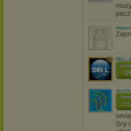
muzyc
pacz
Najlep
Zapr
DELL_2
qboola
seria
Gry i