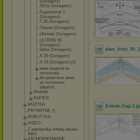
(Grzegorrz)
SE5a (Grzegorrz)
Superhornet 1
(Grzegorrz)
T-38 (Grzegorrz)
Tiburon (Grzegorrz)
Ultimate (Grzegorrz)
ULTRON 3D
(Grzegorrz)
plan_ticky_50_1
Velox (Grzegorrz)
X 29 (Grzegorrz)
X 29 (Grzegorrz) (1)
авиа модели из
потолочки
Истребители авиа
из потолочки
(depron)
Modelar
PAPIER
MUZYKA
Enkele-Zagi 2
.j
PRYWATNE
ROBOTYKA
VIDEO
Z pamiętnika młodej lekarki-
MKV
ZACHOMIKOWANE