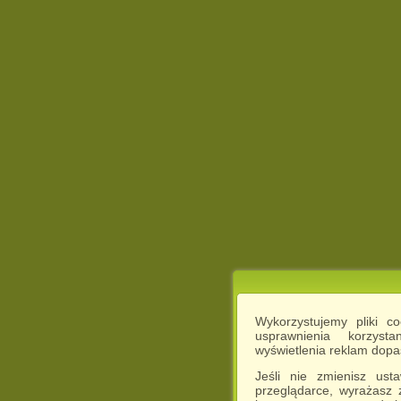
Wykorzystujemy pliki c
usprawnienia korzyst
wyświetlenia reklam dop
Jeśli nie zmienisz ust
przeglądarce, wyrażasz