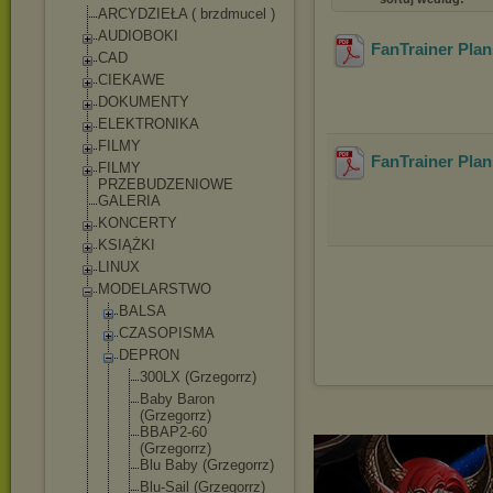
ARCYDZIEŁA ( brzdmucel )
AUDIOBOKI
FanTrainer Plans
CAD
CIEKAWE
DOKUMENTY
ELEKTRONIKA
FILMY
FanTrainer Plan
FILMY
PRZEBUDZENIOWE
GALERIA
KONCERTY
KSIĄŻKI
LINUX
MODELARSTWO
BALSA
CZASOPISMA
DEPRON
300LX (Grzegorrz)
Baby Baron
(Grzegorrz)
BBAP2-60
(Grzegorrz)
Blu Baby (Grzegorrz)
Blu-Sail (Grzegorrz)