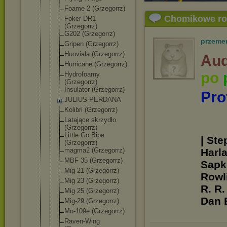
Foame 2 (Grzegorrz)
Chomikowe r
Foker DR1
(Grzegorrz)
G202 (Grzegorrz)
przeme
Gripen (Grzegorrz)
Huoviala (Grzegorrz)
Aud
Hurricane (Grzegorrz)
po
Hydrofoamy
(Grzegorrz)
Insulator (Grzegorrz)
Pro
JULIUS PERDANA
Kolibri (Grzegorrz)
Latające skrzydło
(Grzegorrz)
Little Go Bipe
| Ste
(Grzegorrz)
magma2 (Grzegorrz)
Harl
MBF 35 (Grzegorrz)
Sapko
Mig 21 (Grzegorrz)
Rowli
Mig 23 (Grzegorrz)
R. R.
Mig 25 (Grzegorrz)
Dan 
Mig-29 (Grzegorrz)
Mo-109e (Grzegorrz)
Raven-Wing