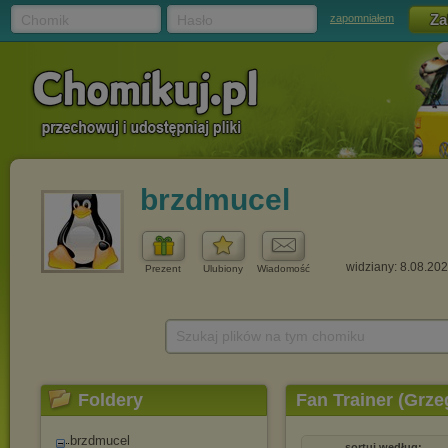
Chomik
Hasło
zapomniałem
brzdmucel
widziany: 8.08.20
Prezent
Ulubiony
Wiadomość
Szukaj plików na tym chomiku
Foldery
Fan Trainer (Grze
brzdmucel
sortuj według: