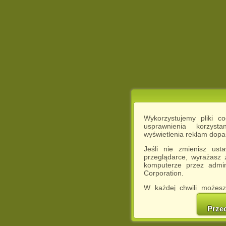
Wykorzystujemy pliki c
usprawnienia korzyst
wyświetlenia reklam dop
Jeśli nie zmienisz ust
przeglądarce, wyrażasz
komputerze przez admin
Corporation.
W każdej chwili możesz
cookies w swojej przeglą
w naszej Pol
Prze
http://chomikuj.pl/Polity