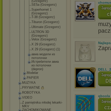
(Grzegorrz)
chomu
SE5a (Grzegorrz)
Superhornet 1
(Grzegorrz)
T-38 (Grzegorrz)
Tiburon (Grzegorrz)
muzyc
Ultimate (Grzegorrz)
pacz
ULTRON 3D
(Grzegorrz)
Velox (Grzegorrz)
Najlep
X 29 (Grzegorrz)
Zapr
X 29 (Grzegorrz) (1)
авиа модели из
потолочки
Истребители авиа
из потолочки
(depron)
DELL_2
Modelar
PAPIER
MUZYKA
PRYWATNE
ROBOTYKA
qboola
VIDEO
Z pamiętnika młodej lekarki-
MKV
ZACHOMIKOWANE