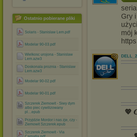
seria
Gry i
Ostatnio pobierane pliki
użyc
mój 
Solaris - Stanislaw Lem.pdf
http
Modelar 90-03.pdf
Wielkosc urojona - Stanislaw
DELL_2
Lem.azw3
Doskonala proznia - Stanislaw
Lem.azw3
Modelar 90-02.pdf
Modelar 90-01.pdf
Szczerek Ziemowit - Siwy dym
albo piec cywilizowany
💖 𝑮
pl....epub
Przyjdzie Mordor i nas zje, czy -
Ziemowit Szczerek.epub
Szczerek Ziemowit - Via

Carpatia.pdf