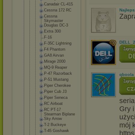
Canadair CL-415
Najlep
Cessna 172 RC
Zapr
Cessna
Skymaste
r
Douglas DC-3
Extra 300
F-16
DELL_2
F-35C Lightnin
g
F4 Phantom
GA8 Airvan
Mirage 2000
MQ-9 Reaper
P-47 Razorbac
k
qboola
P-51 Mustang
Piper Cherokee
Piper Cub J3
Piper Seneca
seria
RC Airboat
Gry i
RC PT-17
Stearman Biplane
użyc
Sky Arrow
mój 
T-2 Buckeye
T-45 Goshawk
http