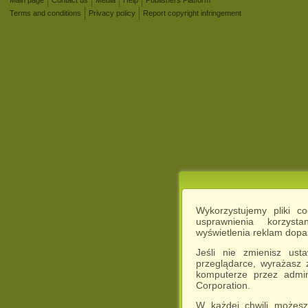
Main page
Contact us
Media
Help
Publishers Platform
Terms and conditions
Privacy policy
Report copyright infringement
Wykorzystujemy pliki c
usprawnienia korzyst
wyświetlenia reklam dop
Jeśli nie zmienisz ust
przeglądarce, wyrażasz
komputerze przez admin
Corporation.
W każdej chwili możesz