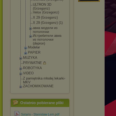
ULTRON 3D
(Grzegorrz)
Velox (Grzegorrz)
X 29 (Grzegorrz)
X 29 (Grzegorrz) (1)
авиа модели из
потолочки
Истребители авиа
из потолочки
(depron)
Modelar
PAPIER
MUZYKA
PRYWATNE
ROBOTYKA
VIDEO
Z pamiętnika młodej lekarki-
MKV
ZACHOMIKOWANE
Ostatnio pobierane pliki
Solaris - Stanislaw Lem.pdf