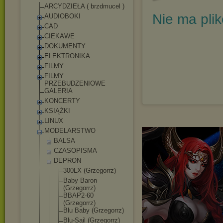
ARCYDZIEŁA ( brzdmucel )
Nie ma pli
AUDIOBOKI
CAD
CIEKAWE
DOKUMENTY
ELEKTRONIKA
FILMY
FILMY
PRZEBUDZENIOWE
GALERIA
KONCERTY
KSIĄŻKI
LINUX
MODELARSTWO
BALSA
CZASOPISMA
DEPRON
300LX (Grzegorrz)
Baby Baron
(Grzegorrz)
BBAP2-60
(Grzegorrz)
Blu Baby (Grzegorrz)
Blu-Sail (Grzegorrz)