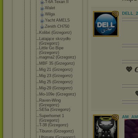
T-6A Texan II
Walet
DELL_2
Wilga
Yacht AMELS
Zenith CH750
Kolibri (Grzegorrz)
Latające skrzydło
(Grzegorrz)
Little Go Bipe
(Grzegorrz)
magma2 (Grzegorrz)
MBF 35 (Grzegorrz)
💖 𝑮
Mig 21 (Grzegorrz)
Mig 23 (Grzegorrz)
Mig 25 (Grzegorrz)
Mig-29 (Grzegorrz)

Mo-109e (Grzegorrz)
Raven-Wing
(Grzegorrz)
SE5a (Grzegorrz)
Superhornet 1
AM_AM
(Grzegorrz)
T-38 (Grzegorrz)
Tiburon (Grzegorrz)
Ultimate (Grzegorrz)