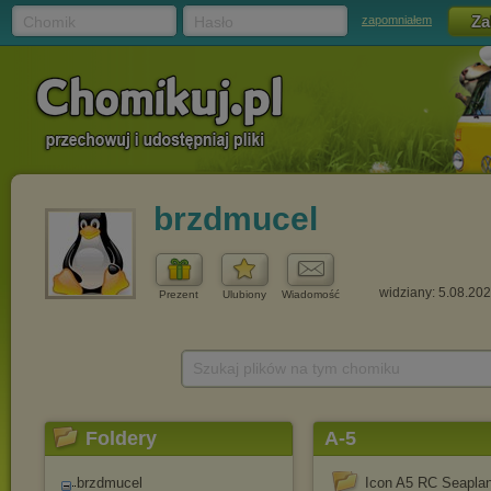
Chomik
Hasło
zapomniałem
brzdmucel
widziany: 5.08.20
Prezent
Ulubiony
Wiadomość
Szukaj plików na tym chomiku
Foldery
A-5
brzdmucel
Icon A5 RC Seapla