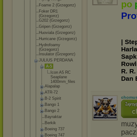
po
Foame 2 (Grzegorrz)
Foker DR1
Pro
(Grzegorrz)
G202 (Grzegorrz)
Gripen (Grzegorrz)
Huoviala (Grzegorrz)
Hurricane (Grzegorrz)
| Ste
Hydrofoamy
Harl
(Grzegorrz)
Insulator (Grzegorrz)
Sapko
JULIUS PERDANA
Rowli
A-5
R. R.
Icon A5 RC
Seapl
ane
Dan 
1400m
m_fil
es
Alapalap
ATR-72
chomu
B-2 Spirit
Bango 1
Bango 2
Bayrakta
r
muzyc
Berkik
Boeing 737
pacz
Boeing 747