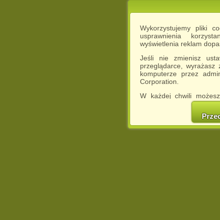
Wykorzystujemy pliki c
usprawnienia korzyst
wyświetlenia reklam dop
Jeśli nie zmienisz ust
przeglądarce, wyrażasz
komputerze przez admin
Corporation.
W każdej chwili możesz
cookies w swojej przeglą
w naszej Pol
Prze
http://chomikuj.pl/Polity
Jednocześnie informuje
może spowodować ogr
Chomikuj.pl.
W przypadku braku twojej
prosimy o opuszczenie se
Wykorzystanie plików c
(dostosowanie reklam do
działań marketingowych).
Wyrażenie sprzeciwu spo