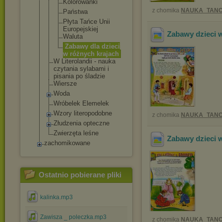
Kolorowanki
z chomika
NAUKA_TANC
Państwa
Płyta Tańce Unii
Europejskie
j
Zabawy dzieci 
Waluta
Zabawy dla dzieci
w różnych krajach
W Literolandii - nauka
czytania sylabami i
pisania po śladzie
Wiersze
Woda
Wróbelek Elemelek
Wzory literopodobne
z chomika
NAUKA_TANC
Złudzenia opteczne
Zwierzęta leśne
Zabawy dzieci w
zachomikowane
Ostatnio pobierane pliki
kalinka.mp3
Zawisza _ poleczka.mp3
z chomika
NAUKA_TANC