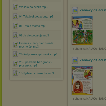
Wesoła poleczka.mp3
Zabawy dzieci 
04.Tata jest potrzebny.mp3
01 - Moja mama.mp3
09 Ja cię pocałuję.mp3
Urszula - Stary niedźwiedź
mocno śpi.mp3
z chomika
NAUKA_TANC
28-Kołysanka - piosenka.mp3
Zabawy dzieci 
20-Spotkanie bez granic -
piosenka.mp3
18-Tydzien - piosenka.mp3
z chomika
NAUKA_TANC