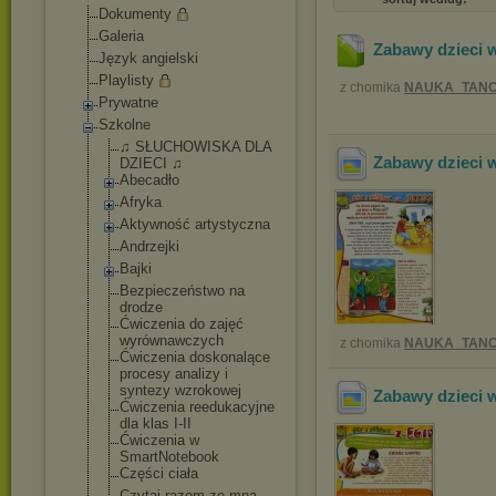
Dokumenty
Galeria
Zabawy dzieci 
Język angielski
Playlisty
z chomika
NAUKA_TANC
Prywatne
Szkolne
♫ SŁUCHOWISKA DLA
Zabawy dzieci w
DZIECI ♫
Abecadło
Afryka
Aktywność artystyczna
Andrzejki
Bajki
Bezpieczeństwo na
drodze
Ćwiczenia do zajęć
wyrównawczych
z chomika
NAUKA_TANC
Ćwiczenia doskonalące
procesy analizy i
syntezy wzrokowej
Zabawy dzieci 
Ćwiczenia reedukacyjne
dla klas I-II
Ćwiczenia w
SmartNotebook
Części ciała
Czytaj razem ze mną