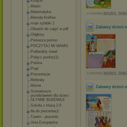
Książki
Maski
Matematyka
z chomika
NAUKA_TANC
Metoda Knillów
moje sylabki 2
Zabawy dzieci w
Obrazki do zajęć w pdf
Odgłosy
Pierwsza pomoc
POCZYTAJ MI MAMO
Podwodny świat
Połącz punkty(1)
Polska
Prąd
z chomika
NAUKA_TANC
Prezentacje
Referaty
Różne
Zabawy dzieci 
Scenariusze
przedstawień dla dzieci
SŁYNNE BUDOWLE
Szkoła z klasą 2.0
tła do prezentacji
Tuwim - piosenki
Unia Europejska