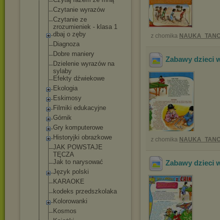
Czytanie wyrazów
Czytanie ze
zrozumieniek - klasa 1
dbaj o zęby
z chomika
NAUKA_TANC
Diagnoza
Dobre maniery
Zabawy dzieci 
Dzielenie wyrazów na
sylaby
Efekty dźwiekowe
Ekologia
Eskimosy
Filmiki edukacyjne
Górnik
Gry komputerowe
Historyjki obrazkowe
z chomika
NAUKA_TANC
JAK POWSTAJE
TĘCZA
Jak to narysować
Zabawy dzieci 
Język polski
KARAOKE
kodeks przedszkolaka
Kolorowanki
Kosmos