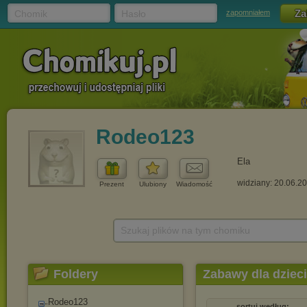
Chomik
Hasło
zapomniałem
Rodeo123
Ela
widziany: 20.06.2
Prezent
Ulubiony
Wiadomość
Szukaj plików na tym chomiku
Foldery
Zabawy dla dziec
Rodeo123
sortuj według: