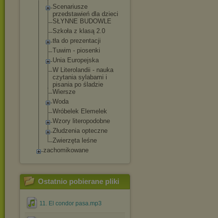
Scenariusze
przedstawień dla dzieci
SŁYNNE BUDOWLE
Szkoła z klasą 2.0
tła do prezentacji
Tuwim - piosenki
Unia Europejska
W Literolandii - nauka
czytania sylabami i
pisania po śladzie
Wiersze
Woda
Wróbelek Elemelek
Wzory literopodobne
Złudzenia opteczne
Zwierzęta leśne
zachomikowane
Ostatnio pobierane pliki
11. El condor pasa.mp3