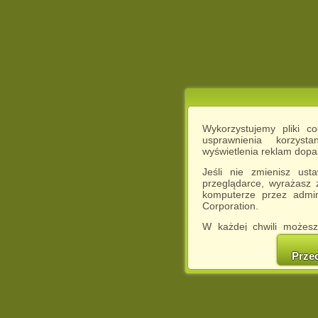
Wykorzystujemy pliki c
usprawnienia korzyst
wyświetlenia reklam dop
Jeśli nie zmienisz ust
przeglądarce, wyrażasz
komputerze przez admin
Corporation.
W każdej chwili możesz
cookies w swojej przeglą
w naszej Pol
Prze
http://chomikuj.pl/Polity
Jednocześnie informuje
może spowodować ogr
Chomikuj.pl.