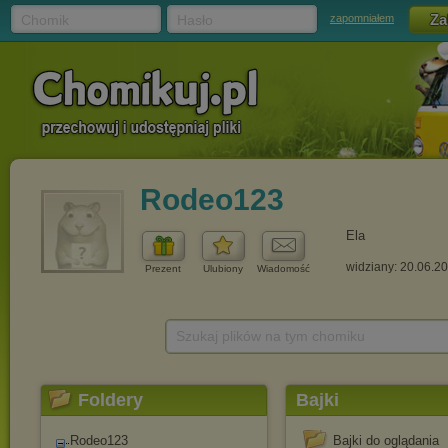
Chomik
Hasło
zapomniałem
Rodeo123
Ela
widziany: 20.06.2
Prezent
Ulubiony
Wiadomość
Szukaj plików na tym chomiku
Foldery
Bajki
Rodeo123
Bajki do oglądania