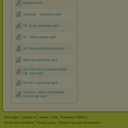
kalinka.mp3
Zawisza _ poleczka.mp3
09 Ja cię pocałuję.mp3
01 - Moja mama.mp3
04.Tata jest potrzebny.mp3
Wesoła poleczka.mp3
101 The Blue Danube Waltz
Op. 314.mp3
04 Miś z laleczką.mp3
Urszula - Stary niedźwiedź
mocno śpi.mp3
Main page
Contact us
Media
Help
Publishers Platform
Terms and conditions
Privacy policy
Report copyright infringement