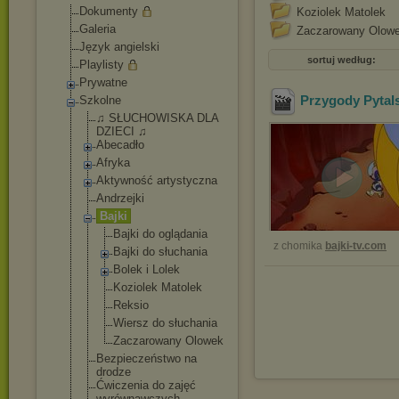
Dokumenty
Koziolek Matolek
Galeria
Zaczarowany Olow
Język angielski
sortuj według:
Playlisty
Prywatne
Przygody Pytal
Szkolne
♫ SŁUCHOWISKA DLA
DZIECI ♫
Abecadło
Afryka
Aktywność artystyczna
Andrzejki
Bajki
Bajki do oglądania
z chomika
bajki-tv.com
Bajki do słuchania
Bolek i Lolek
Koziolek Matolek
Reksio
Wiersz do słuchania
Zaczarowany Olowek
Bezpieczeństwo na
drodze
Ćwiczenia do zajęć
wyrównawczych