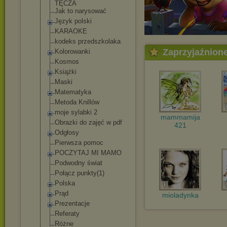
TĘCZA
Jak to narysować
Język polski
KARAOKE
kodeks przedszkolaka
Zaprzyjaźnion
Kolorowanki
Kosmos
Książki
Maski
Matematyka
Metoda Knillów
moje sylabki 2
mammamija
Obrazki do zajęć w pdf
421
Odgłosy
Pierwsza pomoc
POCZYTAJ MI MAMO
Podwodny świat
Połącz punkty(1)
Polska
Prąd
mioladynka
Prezentacje
Referaty
Różne