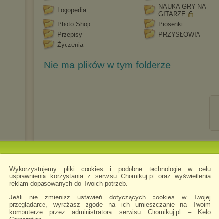
NAUKA GRY NA
Logopedia
GITARZE
Photo Shop
Piosenki
Przepisy
PRZYSŁOWIA
Życzenia
Nie ma plików w tym folderze
Wykorzystujemy pliki cookies i podobne technologie w celu
usprawnienia korzystania z serwisu Chomikuj.pl oraz wyświetlenia
reklam dopasowanych do Twoich potrzeb.
Jeśli nie zmienisz ustawień dotyczących cookies w Twojej
przeglądarce, wyrażasz zgodę na ich umieszczanie na Twoim
komputerze przez administratora serwisu Chomikuj.pl – Kelo