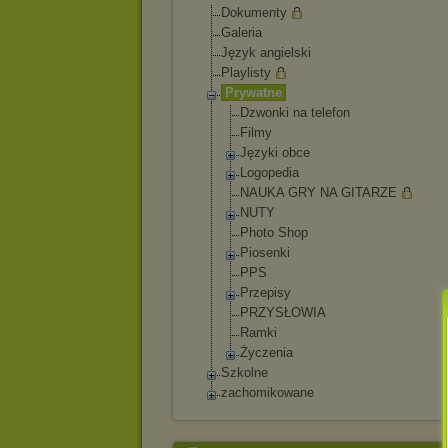
Dokumenty
Galeria
Język angielski
Playlisty
Prywatne
Dzwonki na telefon
Filmy
Języki obce
Logopedia
NAUKA GRY NA GITARZE
NUTY
Photo Shop
Piosenki
PPS
Przepisy
PRZYSŁOWIA
Ramki
Życzenia
Szkolne
zachomikowane