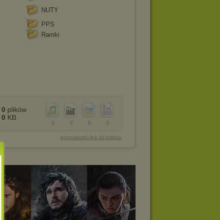
NUTY
PPS
Ramki
0
plików
0
KB
0
0
0
0
bezpośredni link do folderu