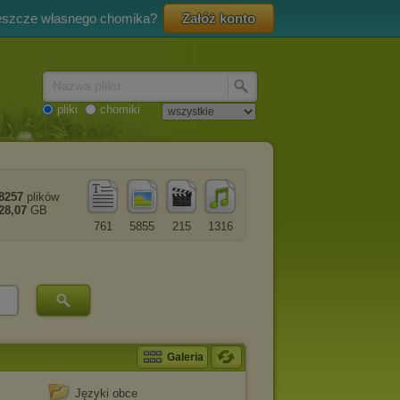
eszcze własnego chomika?
Załóż konto
Nazwa pliku
pliki
chomiki
8257
plików
28,07
GB
761
5855
215
1316
Galeria
Języki obce