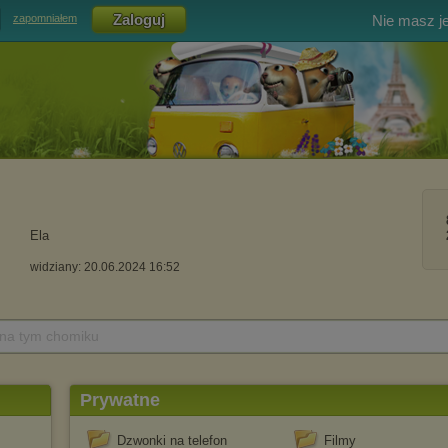
Nie masz j
zapomniałem
Ela
widziany: 20.06.2024 16:52
 na tym chomiku
Prywatne
Dzwonki na telefon
Filmy