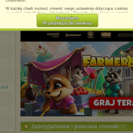
Corporation.
W każdej chwili możesz zmienić swoje ustawienia dotyczące cookies
w swojej przeglądarce internetowej. Dowiedz się więcej w naszej
Polityce Prywatności -
http://chomikuj.pl/PolitykaPrywatnosci.aspx
.
Rozumiem
Przechodzę do serwisu
Jednocześnie informujemy że zmiana ustawień przeglądarki może
spowodować ograniczenie korzystania ze strony Chomikuj.pl.
W przypadku braku twojej zgody na akceptację cookies niestety
prosimy o opuszczenie serwisu chomikuj.pl.
Wykorzystanie plików cookies
przez
Zaufanych Partnerów
(dostosowanie reklam do Twoich potrzeb, analiza skuteczności działań
marketingowych).
Wyrażenie sprzeciwu spowoduje, że wyświetlana Ci reklama nie
będzie dopasowana do Twoich preferencji, a będzie to reklama
wyświetlona przypadkowo.
Istnieje możliwość zmiany ustawień przeglądarki internetowej w
a.mp3
sposób uniemożliwiający przechowywanie plików cookies na
urządzeniu końcowym. Można również usunąć pliki cookies,
dokonując odpowiednich zmian w ustawieniach przeglądarki
internetowej.
Pełną informację na ten temat znajdziesz pod adresem
http://chomikuj.pl/PolitykaPrywatnosci.aspx
.
Zaprzyjaźnione i polecane chomiki
(7)