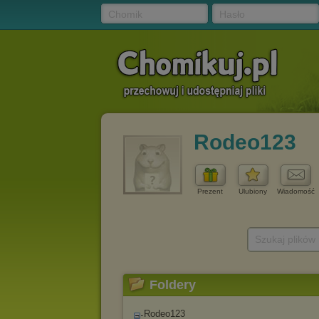
Chomik
Hasło
Rodeo123
Prezent
Ulubiony
Wiadomość
Szukaj plików
Foldery
Rodeo123