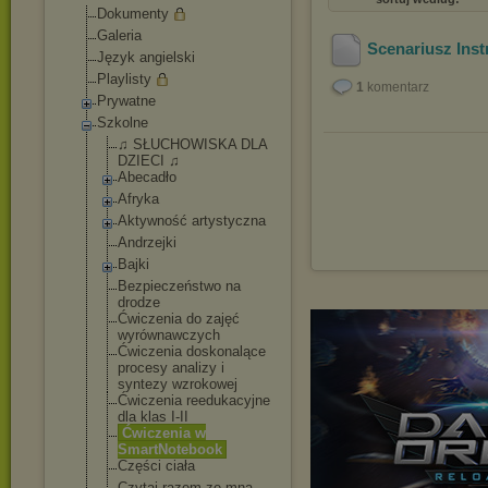
Dokumenty
Galeria
Scenariusz Ins
Język angielski
Playlisty
1
komentarz
Prywatne
Szkolne
♫ SŁUCHOWISKA DLA
DZIECI ♫
Abecadło
Afryka
Aktywność artystyczna
Andrzejki
Bajki
Bezpieczeństwo na
drodze
Ćwiczenia do zajęć
wyrównawczych
Ćwiczenia doskonalące
procesy analizy i
syntezy wzrokowej
Ćwiczenia reedukacyjne
dla klas I-II
Ćwiczenia w
SmartNotebook
Części ciała
Czytaj razem ze mną