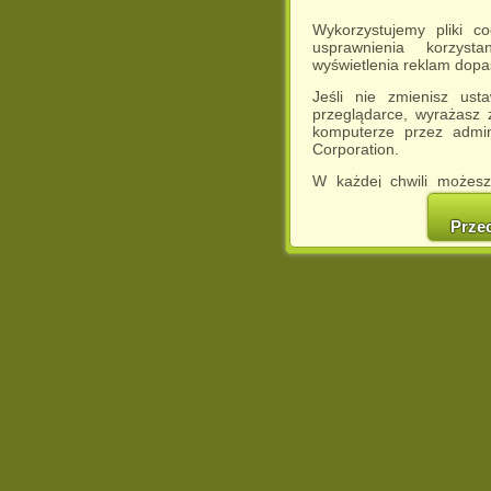
Wykorzystujemy pliki c
usprawnienia korzyst
wyświetlenia reklam dop
Jeśli nie zmienisz ust
przeglądarce, wyrażasz
komputerze przez admin
Corporation.
W każdej chwili możesz
cookies w swojej przeglą
w naszej Pol
Prze
http://chomikuj.pl/Polity
Jednocześnie informuje
może spowodować ogr
Chomikuj.pl.
W przypadku braku twojej
prosimy o opuszczenie se
Wykorzystanie plików c
(dostosowanie reklam do
działań marketingowych).
Wyrażenie sprzeciwu spo
będzie dopasowana do Tw
wyświetlona przypadkowo