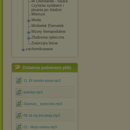
W Literolandii - nauka
czytania sylabami i
pisania po śladzie
Wiersze
Woda
Wróbelek Elemelek
Wzory literopodobne
Złudzenia opteczne
Zwierzęta leśne
zachomikowane
Ostatnio pobierane pliki
11. El condor pasa.mp3
kalinka.mp3
Zawisza _ poleczka.mp3
09 Ja cię pocałuję.mp3
01 - Moja mama.mp3