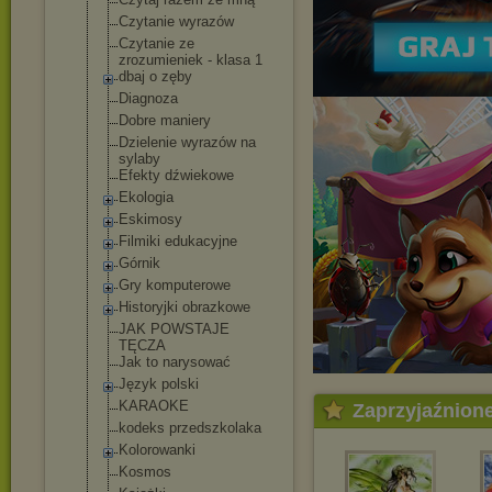
Czytanie wyrazów
Czytanie ze
zrozumieniek - klasa 1
dbaj o zęby
Diagnoza
Dobre maniery
Dzielenie wyrazów na
sylaby
Efekty dźwiekowe
Ekologia
Eskimosy
Filmiki edukacyjne
Górnik
Gry komputerowe
Historyjki obrazkowe
JAK POWSTAJE
TĘCZA
Jak to narysować
Język polski
KARAOKE
Zaprzyjaźnion
kodeks przedszkolaka
Kolorowanki
Kosmos