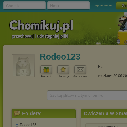
Chomik
Hasło
zapomniałem
Rodeo123
Ela
widziany: 20.06.2
Prezent
Ulubiony
Wiadomość
Szukaj plików na tym chomiku
Foldery
Ćwiczenia w Sma
Rodeo123
sortuj według: