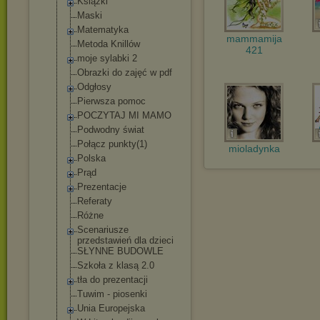
Książki
Maski
Matematyka
mammamija
Metoda Knillów
421
moje sylabki 2
Obrazki do zajęć w pdf
Odgłosy
Pierwsza pomoc
POCZYTAJ MI MAMO
Podwodny świat
Połącz punkty(1)
mioladynka
Polska
Prąd
Prezentacje
Referaty
Różne
Scenariusze
przedstawień dla dzieci
SŁYNNE BUDOWLE
Szkoła z klasą 2.0
tła do prezentacji
Tuwim - piosenki
Unia Europejska