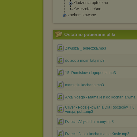
Złudzenia opteczne
Zwierzęta leśne
zachomikowane
Ostatnio pobierane pliki
Zawisza _ poleczka.mp3
do zoo z moim tatą.mp3
15. Domisiowa logopedia.mp3
mamusiu kochana.mp3
Arka Noego - Mama jest do kochania.wma
Cliver - Podziękowania Dla Rodziców...Full
versja, pol....mp3
Dzieci - Afryka dla mamy.mp3
Dzieci - Jacek kocha mame Kasie.mp3