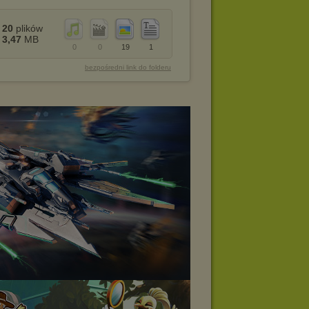
20
plików
3,47
MB
0
0
19
1
bezpośredni link do folderu