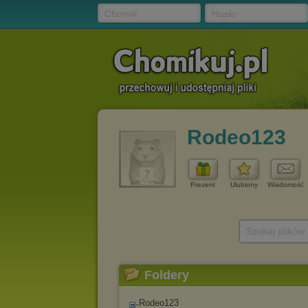
Chomik
Hasło
Rodeo123
Prezent
Ulubiony
Wiadomość
Szukaj plików
Foldery
Rodeo123