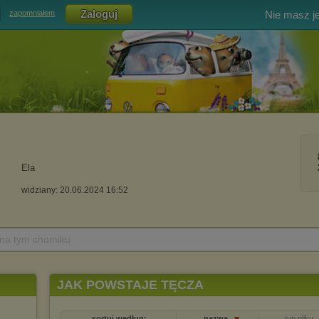
Nie masz j
zapomniałem
Ela
widziany: 20.06.2024 16:52
 na tym chomiku
JAK POWSTAJE TĘCZA
sortuj według:
nazwa
typ pliku