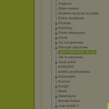
Diagnoza
Dobre maniery
Dzielenie wyrazów na sylaby
Efekty dźwiekowe
Ekologia
Eskimosy
Filmiki edukacyjne
Górnik
Gry komputerowe
Historyjki obrazkowe
JAK POWSTAJE TĘCZA
Jak to narysować
Język polski
KARAOKE
kodeks przedszkolaka
Kolorowanki
Kosmos
Książki
Maski
Matematyka
Metoda Knillów
moje sylabki 2