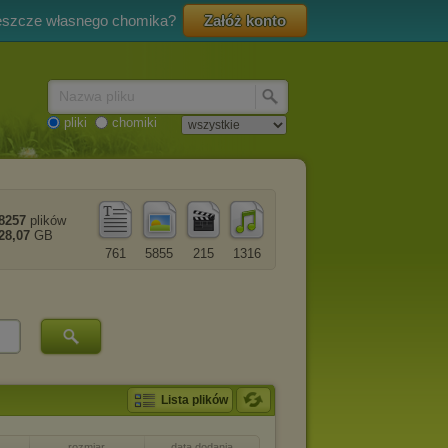
eszcze własnego chomika?
Załóż konto
Nazwa pliku
pliki
chomiki
8257
plików
28,07
GB
761
5855
215
1316
Lista plików
rozmiar
data dodania