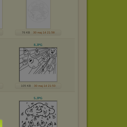
76 KB
30 maj 14 21:58
8
.JPG
105 KB
30 maj 14 21:53
5
.JPG