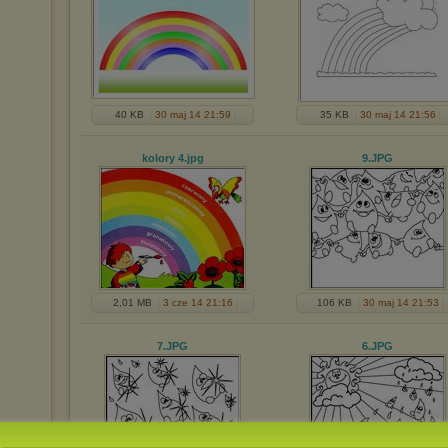
40 KB
30 maj 14 21:59
35 KB
30 maj 14 21:56
kolory 4
.jpg
9
.JPG
2,01 MB
3 cze 14 21:16
106 KB
30 maj 14 21:53
7
.JPG
6
.JPG