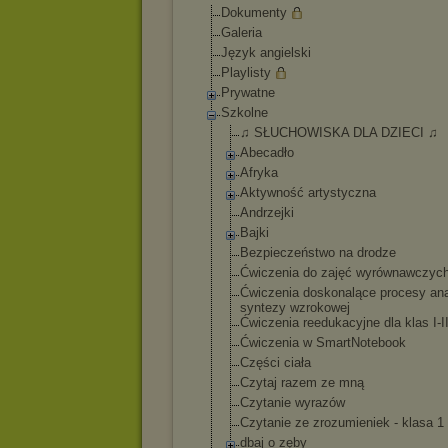
Dokumenty
Galeria
Język angielski
Playlisty
Prywatne
Szkolne
♫ SŁUCHOWISKA DLA DZIECI ♫
Abecadło
Afryka
Aktywność artystyczna
Andrzejki
Bajki
Bezpieczeństwo na drodze
Ćwiczenia do zajęć wyrównawczyc
Ćwiczenia doskonalące procesy anal
syntezy wzrokowej
Ćwiczenia reedukacyjne dla klas I-I
Ćwiczenia w SmartNotebook
Części ciała
Czytaj razem ze mną
Czytanie wyrazów
Czytanie ze zrozumieniek - klasa 1
dbaj o zęby