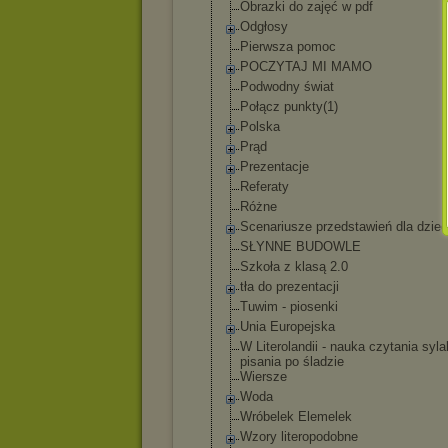
Obrazki do zajęć w pdf
Odgłosy
Pierwsza pomoc
POCZYTAJ MI MAMO
Podwodny świat
Połącz punkty(1)
Polska
Prąd
Prezentacje
Referaty
Różne
Scenariusze przedstawień dla dziec
SŁYNNE BUDOWLE
Szkoła z klasą 2.0
tła do prezentacji
Tuwim - piosenki
Unia Europejska
W Literolandii - nauka czytania syla
pisania po śladzie
Wiersze
Woda
Wróbelek Elemelek
Wzory literopodobne