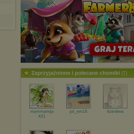
Zaprzyjaźnione i polecane chomiki
(7)
mammamija
jot_em18
lizardiwa
421