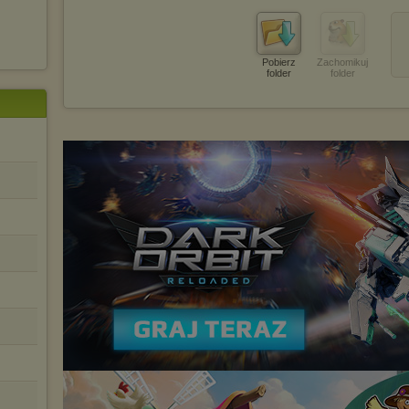
urządzeniu końcowym. Można również usunąć pliki cookies,
dokonując odpowiednich zmian w ustawieniach przeglądarki
internetowej.
Pełną informację na ten temat znajdziesz pod adresem
Pobierz
Zachomikuj
http://chomikuj.pl/PolitykaPrywatnosci.aspx
.
folder
folder