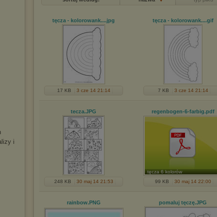
tęcza - kolorowank...
.jpg
tęcza - kolorowank...
.gif
17 KB
3 cze 14 21:14
7 KB
3 cze 14 21:14
tecza
.JPG
regenbogen-6-farbig
.pdf
h
izy i
I
tęcza 6 kolorów
248 KB
30 maj 14 21:53
99 KB
30 maj 14 22:00
rainbow
.PNG
pomaluj tęczę
.JPG