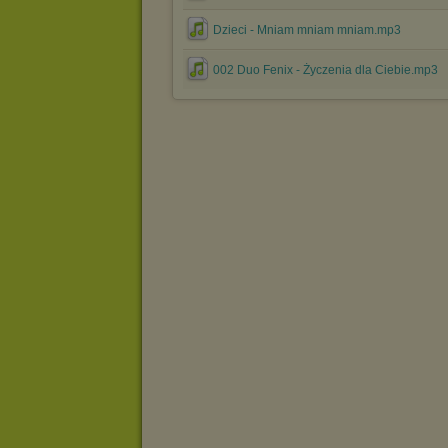
Dzieci - Mniam mniam mniam.mp3
002 Duo Fenix - Życzenia dla Ciebie.mp3