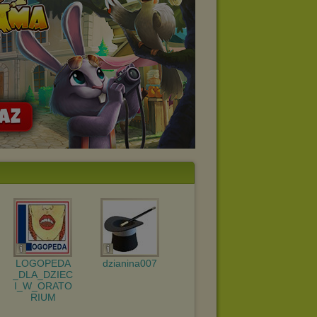
LOGOPEDA
dzianina007
_DLA_DZIEC
I_W_ORATO
RIUM