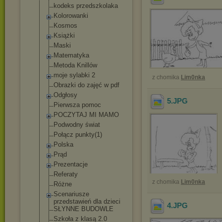
kodeks przedszkolaka
Kolorowanki
Kosmos
Książki
Maski
Matematyka
Metoda Knillów
moje sylabki 2
z chomika
Lim0nka
Obrazki do zajęć w pdf
Odgłosy
5
.JPG
Pierwsza pomoc
POCZYTAJ MI MAMO
Podwodny świat
Połącz punkty(1)
Polska
Prąd
Prezentacje
Referaty
z chomika
Lim0nka
Różne
Scenariusze
przedstawień dla dzieci
4
.JPG
SŁYNNE BUDOWLE
Szkoła z klasą 2.0