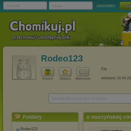
Chomik
Hasło
zapomniałem
Rodeo123
Ela
widziany: 20.06.2
Prezent
Ulubiony
Wiadomość
Szukaj plików na tym chomiku
Foldery
o murzyńskiej có
Rodeo123
sortuj według: