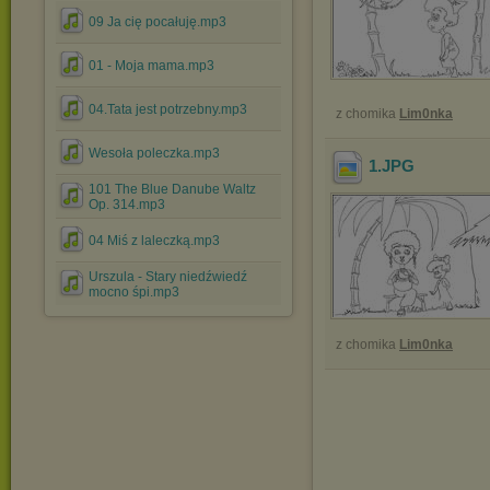
09 Ja cię pocałuję.mp3
01 - Moja mama.mp3
04.Tata jest potrzebny.mp3
z chomika
Lim0nka
Wesoła poleczka.mp3
1
.JPG
101 The Blue Danube Waltz
Op. 314.mp3
04 Miś z laleczką.mp3
Urszula - Stary niedźwiedź
mocno śpi.mp3
z chomika
Lim0nka