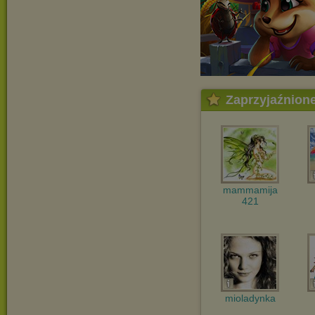
Zaprzyjaźnion
mammamija
421
mioladynka