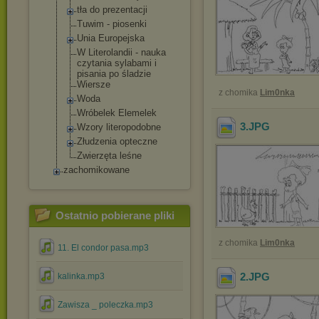
tła do prezentacji
Tuwim - piosenki
Unia Europejska
W Literolandii - nauka
czytania sylabami i
pisania po śladzie
Wiersze
z chomika
Lim0nka
Woda
Wróbelek Elemelek
3
.JPG
Wzory literopodobne
Złudzenia opteczne
Zwierzęta leśne
zachomikowane
Ostatnio pobierane pliki
z chomika
Lim0nka
11. El condor pasa.mp3
2
.JPG
kalinka.mp3
Zawisza _ poleczka.mp3