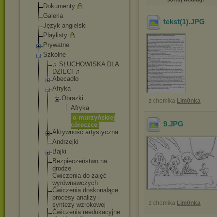
Dokumenty
Galeria
tekst(1)
.JPG
Język angielski
Playlisty
Prywatne
Szkolne
♫ SŁUCHOWISKA DLA
DZIECI ♫
Abecadło
Afryka
Obrazki
z chomika
Lim0nka
Afryka
o murzyńsk
iej
9
.JPG
córeczce
Aktywność artystyczna
Andrzejki
Bajki
Bezpieczeństwo na
drodze
Ćwiczenia do zajęć
wyrównawczych
Ćwiczenia doskonalące
procesy analizy i
z chomika
Lim0nka
syntezy wzrokowej
Ćwiczenia reedukacyjne