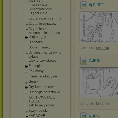
dla klas I-II
8(1)
.JPG
Ćwiczenia w
SmartNotebook
Części ciała
Czytaj razem ze mną
Czytanie wyrazów
Czytanie ze
zrozumieniek - klasa 1
dbaj o zęby
Diagnoza
Dobre maniery
z chomika
Lim0nka
Dzielenie wyrazów na
sylaby
7
.JPG
Efekty dźwiekowe
Ekologia
Eskimosy
Filmiki edukacyjne
Górnik
Gry komputerowe
Historyjki obrazkowe
JAK POWSTAJE
TĘCZA
z chomika
Lim0nka
Jak to narysować
Język polski
KARAOKE
6
.JPG