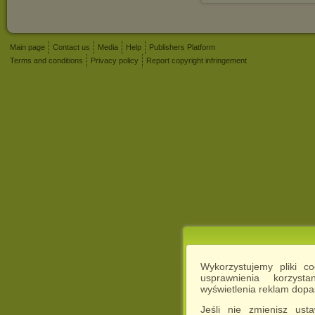
Main page
Contact us
Media
Help
Publishers Platform
Terms and conditions
Privacy policy
Report copyright infringement
Wykorzystujemy pliki c
usprawnienia korzyst
wyświetlenia reklam dop
Jeśli nie zmienisz ust