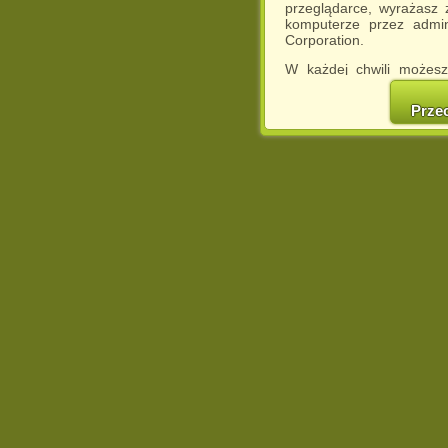
przeglądarce, wyrażasz
komputerze przez admin
Corporation.
W każdej chwili możesz
cookies w swojej przeglą
w naszej Pol
Prze
http://chomikuj.pl/Polity
Jednocześnie informuje
może spowodować ogr
Chomikuj.pl.
W przypadku braku twojej
prosimy o opuszczenie se
Wykorzystanie plików c
(dostosowanie reklam do
działań marketingowych).
Wyrażenie sprzeciwu spo
będzie dopasowana do Tw
wyświetlona przypadkowo
Istnieje możliwość zmian
sposób uniemożliwiając
urządzeniu końcowym. M
dokonując odpowiednich
internetowej.