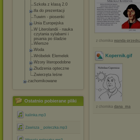
Szkoła z klasą 2.0
tła do prezentacji
Tuwim - piosenki
Unia Europejska
W Literolandii - nauka
czytania sylabami i
pisania po śladzie
z chomika
wanda-przeds
Wiersze
Woda
Kopernik
.gif
Wróbelek Elemelek
Wzory literopodobne
Złudzenia opteczne
Zwierzęta leśne
zachomikowane
Ostatnio pobierane pliki
z chomika
dana_ma
kalinka.mp3
Zawisza _ poleczka.mp3