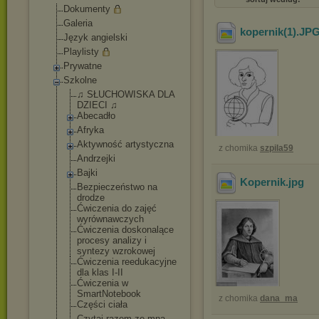
Dokumenty
Galeria
kopernik(1)
.JP
Język angielski
Playlisty
Prywatne
Szkolne
♫ SŁUCHOWISKA DLA
DZIECI ♫
Abecadło
Afryka
Aktywność artystyczna
z chomika
szpila59
Andrzejki
Bajki
Kopernik
.jpg
Bezpieczeństwo na
drodze
Ćwiczenia do zajęć
wyrównawczych
Ćwiczenia doskonalące
procesy analizy i
syntezy wzrokowej
Ćwiczenia reedukacyjne
dla klas I-II
Ćwiczenia w
SmartNotebook
z chomika
dana_ma
Części ciała
Czytaj razem ze mną