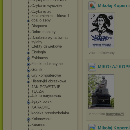
Mikołaj Koperni
Czytanie wyrazów
Czytanie ze
zrozumieniek - klasa 1
dbaj o zęby
Diagnoza
Dobre maniery
Dzielenie wyrazów na
sylaby
Efekty dźwiekowe
Ekologia
zachomikowany
Eskimosy
Filmiki edukacyjne
MIKOŁAJ KOPE
Górnik
Gry komputerowe
Historyjki obrazkowe
JAK POWSTAJE
TĘCZA
Jak to narysować
Język polski
KARAOKE
kodeks przedszkolaka
z chomika
hanyska25
Kolorowanki
Kosmos
Mikołaj Kopern