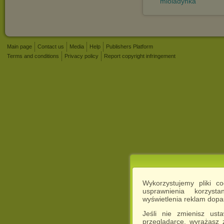
mioladynka
Main page
Contact us
Media
Help
Publishers Platform
Terms and conditions
Privacy policy
Report copyright infringement
Wykorzystujemy pliki c
usprawnienia korzyst
wyświetlenia reklam dop
Jeśli nie zmienisz ust
przeglądarce, wyrażasz