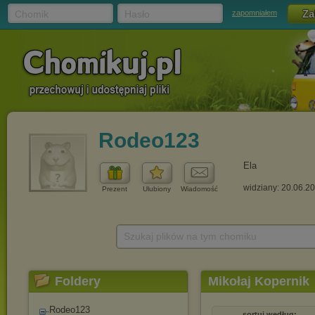
Chomik
Hasło
zapomniałem
Rodeo123
Ela
widziany: 20.06.2
Prezent
Ulubiony
Wiadomość
Szukaj plików na tym chomiku
Foldery
Mikołaj Kopernik
Rodeo123
sortuj według: