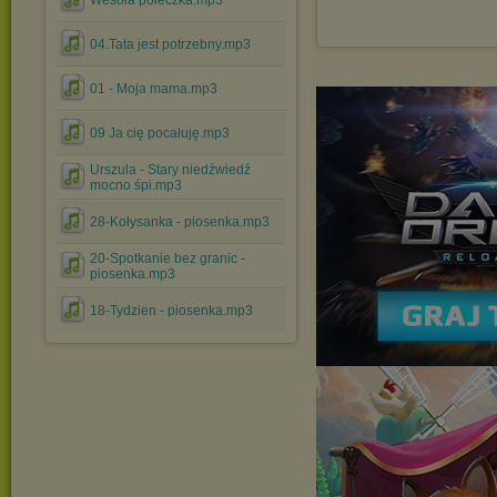
Wesoła poleczka.mp3
04.Tata jest potrzebny.mp3
01 - Moja mama.mp3
09 Ja cię pocałuję.mp3
Urszula - Stary niedźwiedź
mocno śpi.mp3
28-Kołysanka - piosenka.mp3
20-Spotkanie bez granic -
piosenka.mp3
18-Tydzien - piosenka.mp3