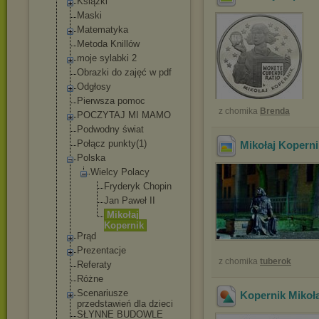
Książki
Maski
Matematyka
Metoda Knillów
moje sylabki 2
Obrazki do zajęć w pdf
Odgłosy
Pierwsza pomoc
z chomika
Brenda
POCZYTAJ MI MAMO
Podwodny świat
Połącz punkty(1)
Mikołaj Koperni
Polska
Wielcy Polacy
Fryderyk Chopin
Jan Paweł II
Mikołaj
Kopernik
Prąd
Prezentacje
z chomika
tuberok
Referaty
Różne
Scenariusze
Kopernik Mikoła
przedstawień dla dzieci
SŁYNNE BUDOWLE