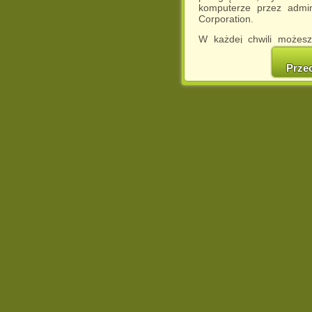
komputerze przez admin
Corporation.
W każdej chwili możesz
cookies w swojej przeglą
w naszej Pol
Prze
http://chomikuj.pl/Polity
Jednocześnie informuje
może spowodować ogr
Chomikuj.pl.
W przypadku braku twojej
prosimy o opuszczenie se
Wykorzystanie plików c
(dostosowanie reklam do
działań marketingowych).
Wyrażenie sprzeciwu spo
będzie dopasowana do Tw
wyświetlona przypadkowo
Istnieje możliwość zmian
sposób uniemożliwiając
urządzeniu końcowym. M
dokonując odpowiednich
internetowej.