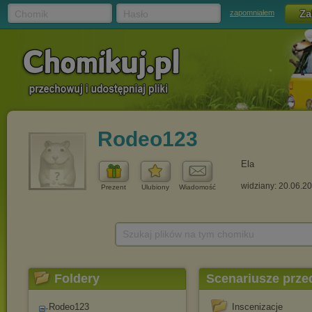
Chomik
Hasło
zapomniałem
Rodeo123
Ela
widziany: 20.06.2
Prezent
Ulubiony
Wiadomość
Szukaj plików na tym chomiku
Foldery
Scenariusze przed
Rodeo123
Inscenizacje