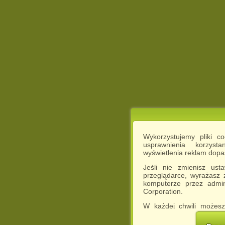
Wykorzystujemy pliki c
usprawnienia korzyst
wyświetlenia reklam dop
Jeśli nie zmienisz ust
przeglądarce, wyrażasz
komputerze przez admin
Corporation.
W każdej chwili możesz
cookies w swojej przeglą
w naszej Pol