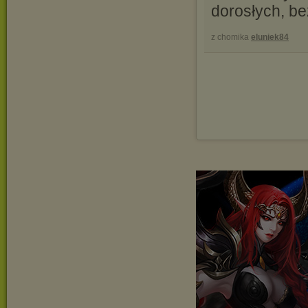
dorosłych, be
z chomika
eluniek84