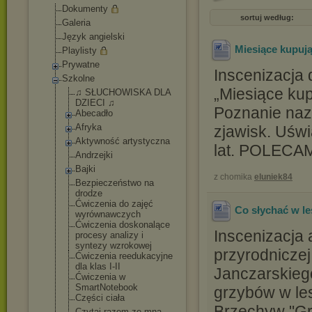
Dokumenty
sortuj według:
Galeria
Język angielski
Miesiące kupują
Playlisty
Prywatne
Inscenizacja 
Szkolne
„Miesiące kup
♫ SŁUCHOWISKA DLA
DZIECI ♫
Poznanie nazw
Abecadło
Afryka
zjawisk. Uśw
Aktywność artystyczna
lat. POLECA
Andrzejki
Bajki
z chomika
eluniek84
Bezpieczeństwo na
drodze
Ćwiczenia do zajęć
Co słychać w le
wyrównawczych
Ćwiczenia doskonalące
Inscenizacja
procesy analizy i
syntezy wzrokowej
przyrodniczej
Ćwiczenia reedukacyjne
dla klas I-II
Janczarskiego
Ćwiczenia w
SmartNotebook
grzybów w les
Części ciała
Brzechyw "Grz
Czytaj razem ze mną