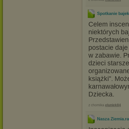
Spotkanie bajek
Celem insceni
niektórych ba
Przedstawien
postacie daj
w zabawie. P
dzieci starsz
organizowane
książki". Mo
karnawałowym
Dziecka.
z chomika
eluniek84
Nasza Ziemia
.r