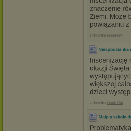
Inscenizacja 
znaczenie ró
Ziemi. Może b
powiązaniu z 
z chomika
eluniek84
Niespodzianka 
Inscenizację 
okazji Święta
występujących
większej cało
dzieci wystę
z chomika
eluniek84
Małpia szkoła
.
Problematyka