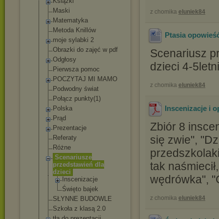
Książki
Maski
z chomika
eluniek84
Matematyka
Metoda Knillów
Ptasia opowieść
moje sylabki 2
Obrazki do zajęć w pdf
Scenariusz pr
Odgłosy
dzieci 4-5letn
Pierwsza pomoc
POCZYTAJ MI MAMO
z chomika
eluniek84
Podwodny świat
Połącz punkty(1)
Inscenizacje i 
Polska
Prąd
Zbiór 8 insce
Prezentacje
się zwie", "Dz
Referaty
Różne
przedszkolaki
Scenariusze
tak naśmiecił
przedstawień dla
dzieci
wędrówka", "
Inscenizacj
e
Święto bajek
z chomika
eluniek84
SŁYNNE BUDOWLE
Szkoła z klasą 2.0
tła do prezentacji