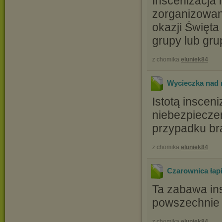
Inscenizacja
zorganizowan
okazji Święta
grupy lub gru
z chomika
eluniek84
Wycieczka nad 
Istotą inscen
niebezpiecze
przypadku bra
z chomika
eluniek84
Czarownica łapi
Ta zabawa ins
powszechnie 
z chomika
eluniek84