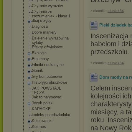
Czytanie wyrazów
z chomika
eluniek84
Czytanie ze
zrozumieniek - klasa 1
dbaj o zęby
Piekł dziadek b
Diagnoza
Dobre maniery
Inscenizacja
Dzielenie wyrazów na
babciom i dzi
sylaby
Efekty dźwiekowe
przedszkolu.
Ekologia
Eskimosy
z chomika
eluniek84
Filmiki edukacyjne
Górnik
Gry komputerowe
Dom mody na r
Historyjki obrazkowe
Celem insceni
JAK POWSTAJE
TĘCZA
kolejności ic
Jak to narysować
charakterysty
Język polski
KARAOKE
miesięcy, a 
kodeks przedszkolaka
roku. Insceni
Kolorowanki
na Nowy Rok,
Kosmos