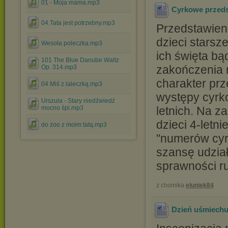
01 - Moja mama.mp3
Cyrkowe przeds
04.Tata jest potrzebny.mp3
Przedstawien
dzieci starsz
Wesoła poleczka.mp3
ich święta bą
101 The Blue Danube Waltz
zakończenia 
Op. 314.mp3
charakter pr
04 Miś z laleczką.mp3
występy cyrko
Urszula - Stary niedźwiedź
mocno śpi.mp3
letnich. Na 
dzieci 4-letn
do zoo z moim tatą.mp3
"numerów cyr
szansę udzia
sprawności r
z chomika
eluniek84
Dzień uśmiech