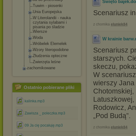
Święto bajek
.d
Tuwim - piosenki
Scenariusz ins
Unia Europejska
W Literolandii - nauka
czytania sylabami i
z chomika
eluniek84
pisania po śladzie
Wiersze
Woda
W krainie barw
Wróbelek Elemelek
Scenariusz prz
Wzory literopodobne
Złudzenia opteczne
starszych. Ci
Zwierzęta leśne
skeczu, pokaz
zachomikowane
W scenariusz
wierszy Jana
Ostatnio pobierane pliki
Chotomskiej,
Latuszkowej, 
kalinka.mp3
Rodowicz, Ann
Zawisza _ poleczka.mp3
„Pod Budą”.
09 Ja cię pocałuję.mp3
z chomika
eluniek84