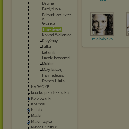
Dżuma
Ferdydur
ke
Folwark zwierzęc
y
Granica
Inny świat
Konrad Wallenro
d
mioladynka
Krzyżacy
Lalka
Latarnik
Ludzie bezdomni
Makbet
Mały książę
Pan Tadeusz
Romeo i Julia
KARAOKE
kodeks przedszkolaka
Kolorowanki
Kosmos
Książki
Maski
Matematyka
Metoda Knillów