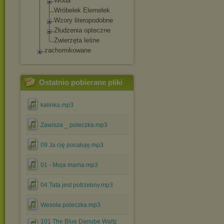
Woda
Wróbelek Elemelek
Wzory literopodobne
Złudzenia opteczne
Zwierzęta leśne
zachomikowane
Ostatnio pobierane pliki
kalinka.mp3
Zawisza _ poleczka.mp3
09 Ja cię pocałuję.mp3
01 - Moja mama.mp3
04.Tata jest potrzebny.mp3
Wesoła poleczka.mp3
101 The Blue Danube Waltz