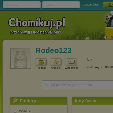
Chomik
Hasło
zapomniałem
Rodeo123
Ela
widziany: 20.06.2
Prezent
Ulubiony
Wiadomość
Szukaj plików na tym chomiku
Foldery
Inny świat
Rodeo123