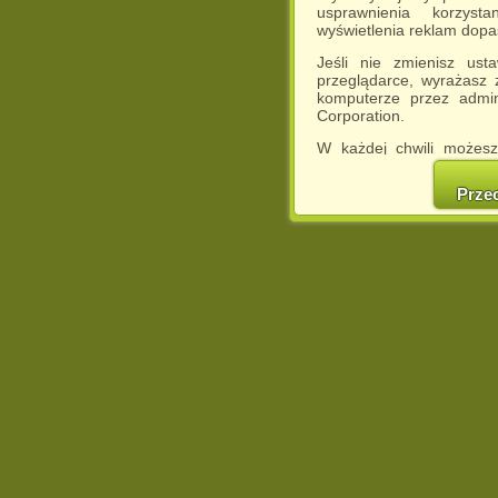
usprawnienia korzyst
wyświetlenia reklam dop
Jeśli nie zmienisz ust
przeglądarce, wyrażasz
komputerze przez admin
Corporation.
W każdej chwili możesz
cookies w swojej przeglą
w naszej Pol
Prze
http://chomikuj.pl/Polity
Jednocześnie informuje
może spowodować ogr
Chomikuj.pl.
W przypadku braku twojej
prosimy o opuszczenie se
Wykorzystanie plików c
(dostosowanie reklam do
działań marketingowych).
Wyrażenie sprzeciwu spo
będzie dopasowana do Tw
wyświetlona przypadkowo
Istnieje możliwość zmian