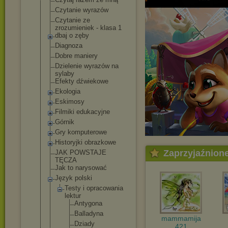
Czytanie wyrazów
Czytanie ze
zrozumieniek - klasa 1
dbaj o zęby
Diagnoza
Dobre maniery
Dzielenie wyrazów na
sylaby
Efekty dźwiekowe
Ekologia
Eskimosy
Filmiki edukacyjne
Górnik
Gry komputerowe
Historyjki obrazkowe
Zaprzyjaźnion
JAK POWSTAJE
TĘCZA
Jak to narysować
Język polski
Testy i opracowania
lektur
Antygona
Balladyn
a
mammamija
Dziady
421