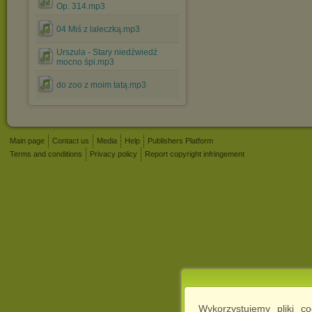
Op. 314.mp3
04 Miś z laleczką.mp3
Urszula - Stary niedźwiedź
mocno śpi.mp3
do zoo z moim tatą.mp3
Main page
Contact us
Media
Help
Publishers Platform
Terms and conditions
Privacy policy
Report copyright infringement
Wykorzystujemy pliki c