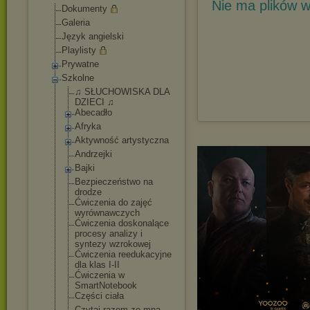
Nie ma plików w
Dokumenty
Galeria
Język angielski
Playlisty
Prywatne
Szkolne
♫ SŁUCHOWISKA DLA
DZIECI ♫
Abecadło
Afryka
Aktywność artystyczna
Andrzejki
Bajki
Bezpieczeństwo na
drodze
Ćwiczenia do zajęć
wyrównawczych
Ćwiczenia doskonalące
procesy analizy i
syntezy wzrokowej
Ćwiczenia reedukacyjne
dla klas I-II
Ćwiczenia w
SmartNotebook
Części ciała
Czytaj razem ze mną