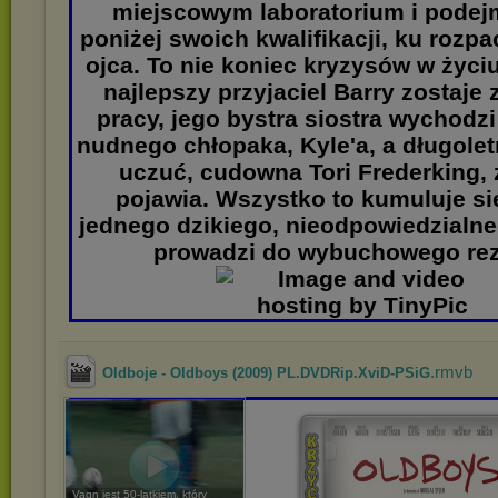
miejscowym laboratorium i podej
poniżej swoich kwalifikacji, ku rozp
ojca. To nie koniec kryzysów w życi
najlepszy przyjaciel Barry zostaje 
pracy, jego bystra siostra wychodz
nudnego chłopaka, Kyle'a, a długolet
uczuć, cudowna Tori Frederking,
pojawia. Wszystko to kumuluje si
jednego dzikiego, nieodpowiedzialne
prowadzi do wybuchowego rezu
.rmvb
Oldboje - Oldboys (2009) PL.DVDRip.XviD-PSiG
Vagn jest 50-latkiem, który