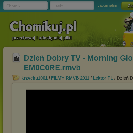
Chomik
Hasło
zapomniałem
Dzień Dobry TV - Morning Glo
EM0C0RE.rmvb
krzychu1001
/
FILMY RMVB 2011
/
Lektor PL
/ Dzień 