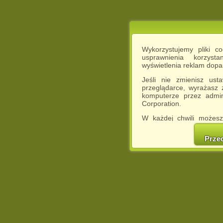
Wykorzystujemy pliki c
usprawnienia korzyst
wyświetlenia reklam dop
Jeśli nie zmienisz ust
przeglądarce, wyrażasz
komputerze przez admin
Corporation.
W każdej chwili możesz
cookies w swojej przeglą
w naszej Pol
Prze
http://chomikuj.pl/Polity
Jednocześnie informuje
może spowodować ogr
Chomikuj.pl.
W przypadku braku twojej
prosimy o opuszczenie se
Wykorzystanie plików c
(dostosowanie reklam do