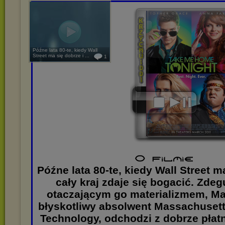
Późne lata 80-te, kiedy Wall
Street ma się dobrze i ...
1
Późne lata 80-te, kiedy Wall Street m
cały kraj zdaje się bogacić. Zde
otaczającym go materializmem, Mat
błyskotliwy absolwent Massachusetts
Technology, odchodzi z dobrze płat