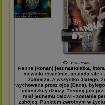
Hanna (Ronan) jest nastolatka,
która jako jedna z ni ...
Hanna (Ronan) jest nastolatka, która
niewielu rówieśnic, posiada siłe 
żołnierza. A wszystko dlatego, ż
wychowana przez ojca (Bana), byłego
finlandzkiej dziczy. Trening jaki pr
miał jednemu celowi - zostanie p
zabójcą. Punktem zwrotnym w życi