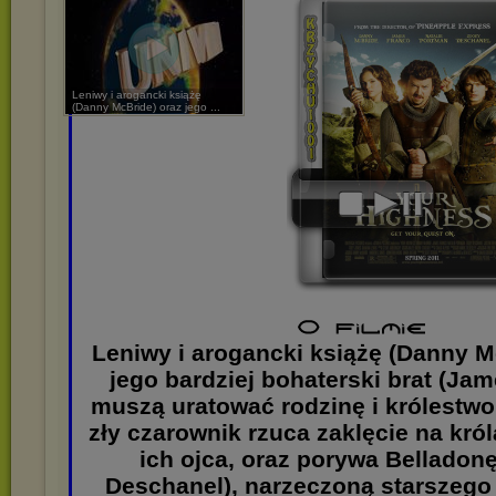
Leniwy i arogancki książę
(Danny McBride) oraz jego ...
Leniwy i arogancki książę (Danny M
jego bardziej bohaterski brat (Ja
muszą uratować rodzinę i królestwo,
zły czarownik rzuca zaklęcie na kró
ich ojca, oraz porywa Belladon
Deschanel), narzeczoną starszego 