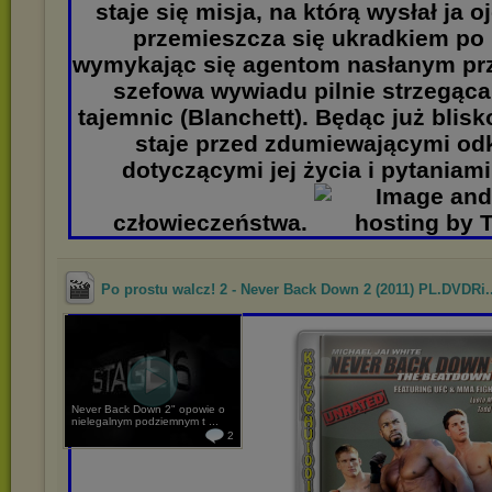
staje się misja, na którą wysłał ja 
przemieszcza się ukradkiem po 
wymykając się agentom nasłanym prz
szefowa wywiadu pilnie strzegąc
tajemnic (Blanchett). Będąc już blis
staje przed zdumiewającymi od
dotyczącymi jej życia i pytaniam
człowieczeństwa.
Po prostu walcz! 2 - Never Back Down 2 (2011) PL.DVDRi..
Never Back Down 2" opowie o
nielegalnym podziemnym t ...
2