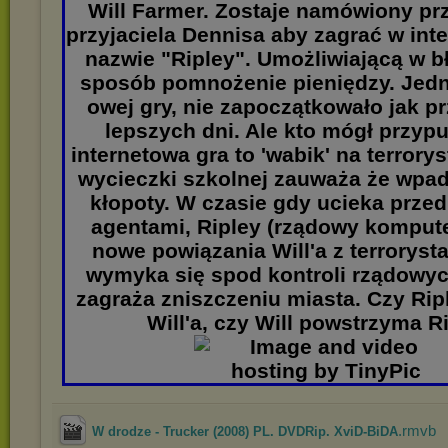
Will Farmer. Zostaje namówiony pr
przyjaciela Dennisa aby zagrać w int
nazwie "Ripley". Umożliwiającą w 
sposób pomnożenie pieniędzy. Jedn
owej gry, nie zapoczątkowało jak p
lepszych dni. Ale kto mógł przyp
internetowa gra to 'wabik' na terror
wycieczki szkolnej zauważa że wpa
kłopoty. W czasie gdy ucieka prze
agentami, Ripley (rządowy kompute
nowe powiązania Will'a z terroryst
wymyka się spod kontroli rządowyc
zagraża zniszczeniu miasta. Czy Ri
Will'a, czy Will powstrzyma R
.rmvb
W drodze - Trucker (2008) PL. DVDRip. XviD-BiDA