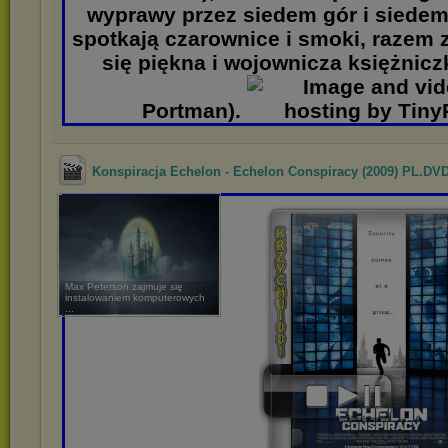
wyprawy przez siedem gór i siedem
spotkają czarownice i smoki, razem 
się piękna i wojownicza księżnicz
Portman).
Konspiracja Echelon - Echelon Conspiracy (2009) PL.DVD
Max Peterson zajmuje się
instalowaniem komputerowych
...