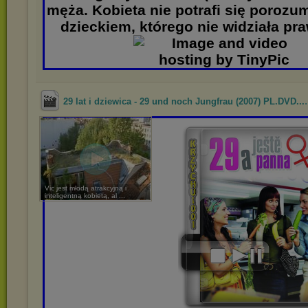
męża. Kobieta nie potrafi się porozu
dzieckiem, którego nie widziała pr
29 lat i dziewica - 29 und noch Jungfrau (2007) PL.DVD...
Vic jest młodą atrakcyjną i
inteligentną kobietą, al ...