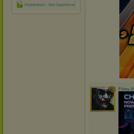
Vinylshakerz - Very Superior.rar
Filmy-2