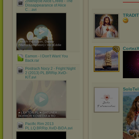
Zniknięcie Alice Creed - The
Dissappearance of Alice
C....avi
TRADIT
Dwóch mężczyzn, Danny
(Martin Compston) i Vic (Eddie
Cortez
...
Eamon - I Don't Want You
Back.rar
Postrach Nocy 2 - Fright Night
2 (2013) PL.BRRip.XviD-
KiT.avi
SoloTe
● LEKTOR PL ● GATUNEK :
HORROR KOMEDIA ● RO ...
Pacific Rim 2013
PL.LQ.BRRip.XviD-BiDA.avi