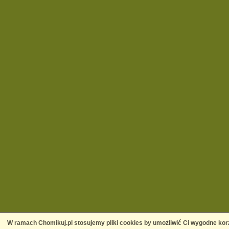
W ramach Chomikuj.pl stosujemy pliki cookies by umożliwić Ci wygodne korz