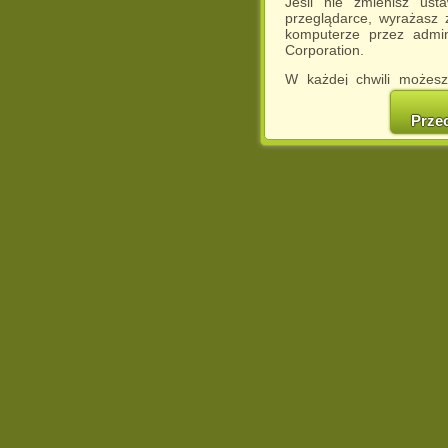
Jeśli nie zmienisz ust
przeglądarce, wyrażasz
komputerze przez admin
Corporation.
W każdej chwili możesz
cookies w swojej przeglą
w naszej Pol
Prze
http://chomikuj.pl/Polity
Jednocześnie informuje
może spowodować ogr
Chomikuj.pl.
W przypadku braku twojej
prosimy o opuszczenie se
Wykorzystanie plików c
(dostosowanie reklam do
działań marketingowych).
Wyrażenie sprzeciwu spo
będzie dopasowana do Tw
wyświetlona przypadkowo
Istnieje możliwość zmian
sposób uniemożliwiając
urządzeniu końcowym. M
dokonując odpowiednich