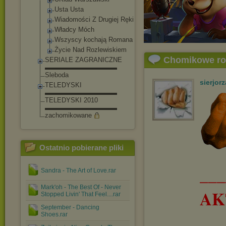
Usta Usta
Wiadomości Z Drugiej Ręki
Władcy Móch
Wszyscy kochają Romana
Życie Nad Rozlewiskiem
Chomikowe r
SERIALE ZAGRANICZNE
▬▬▬▬▬▬▬▬▬▬▬
Sleboda
sierjorz
TELEDYSKI
▬▬▬▬▬▬▬▬▬▬▬
TELEDYSKI 2010
▬▬▬▬▬▬▬▬▬▬▬
zachomikowane
Ostatnio pobierane pliki
__
Sandra - The Art of Love.rar
Mark'oh - The Best Of - Never
AK
Stopped Livin' That Feel....rar
September - Dancing
Shoes.rar
___