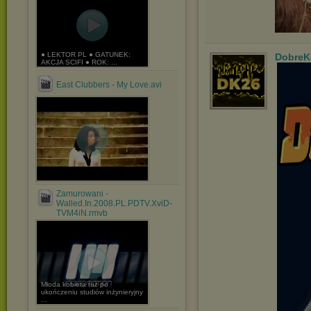
● LEKTOR PL ● GATUNEK:
DobreK
AKCJA SCIFI ● ROK: ...
East Clubbers - My Love.avi
Zamurowani -
Walled.In.2008.PL.PDTV.XviD-
TVM4iN.rmvb
Młoda kobieta tuż po
ukończeniu studiów inżynieryjny
...