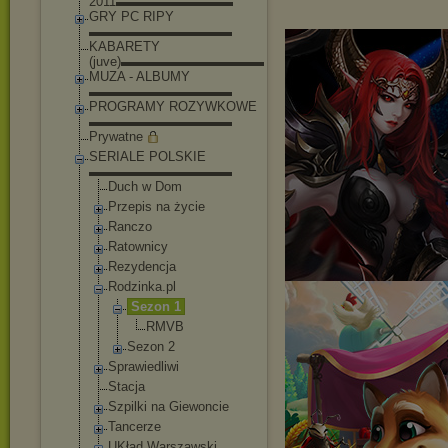
2011▬▬▬▬▬▬▬▬▬
GRY PC RIPY
▬▬▬▬▬▬▬▬▬▬▬
KABARETY
(juve)▬▬▬▬▬▬▬▬▬▬▬
MUZA - ALBUMY
▬▬▬▬▬▬▬▬▬▬▬
PROGRAMY ROZYWKOWE
▬▬▬▬▬▬▬▬▬▬▬
Prywatne
SERIALE POLSKIE
▬▬▬▬▬▬▬▬▬▬▬
Duch w Dom
Przepis na życie
Ranczo
Ratownicy
Rezydencja
Rodzinka.pl
Sezon 1
RMVB
Sezon 2
Sprawiedliwi
Stacja
Szpilki na Giewoncie
Tancerze
UKład Warszawski