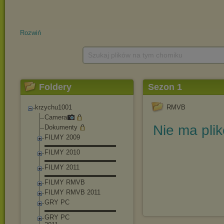
Rozwiń
Szukaj plików na tym chomiku
Foldery
Sezon 1
krzychu1001
RMVB
Camera
Nie ma pli
Dokumenty
FILMY 2009
▬▬▬▬▬▬▬▬▬▬▬
FILMY 2010
▬▬▬▬▬▬▬▬▬▬▬
FILMY 2011
▬▬▬▬▬▬▬▬▬▬▬
FILMY RMVB
FILMY RMVB 2011
GRY PC
▬▬▬▬▬▬▬▬▬▬▬
GRY PC