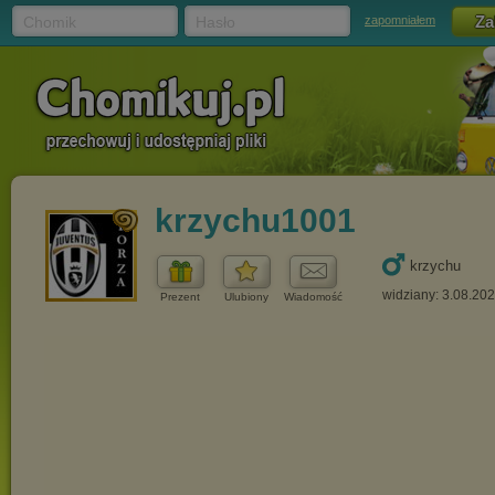
Chomik
Hasło
zapomniałem
krzychu1001
krzychu
widziany: 3.08.20
Prezent
Ulubiony
Wiadomość