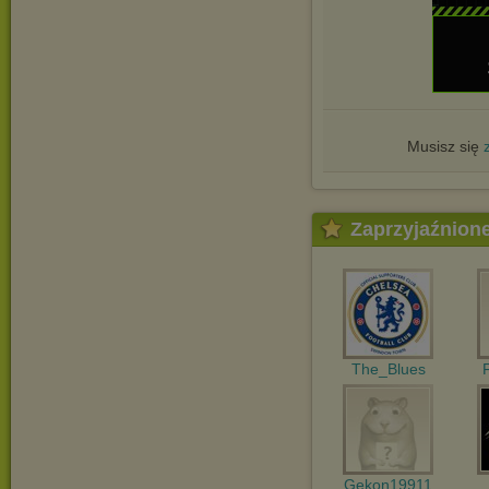
Musisz się
Zaprzyjaźnion
The_Blues
Gekon19911