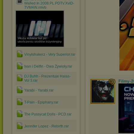
Walled.In.2008.PL.PDTV.XviD-
TVM4iN.rmvb
Młoda kobieta tuż po
ukończeniu studiów inżynieryjny
...
Vinylshakerz - Very Superior.rar
Ivan i Delfin - Dwa Żywioły.rar
DJ Buhh - Prezentuje Halas-
Vol 3.rar
Filmy-2
Yarabi - Yarabi.rar
T-Pain - Epiphany.rar
The Pussycat Dolls - PCD.rar
Jennifer Lopez - Rebirth.rar