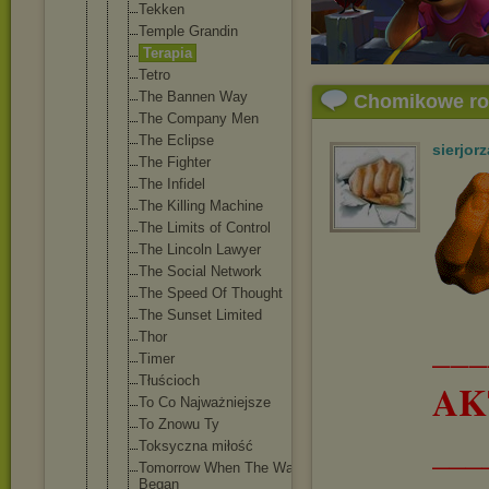
Tekken
Temple Grandin
Terapia
Tetro
The Bannen Way
Chomikowe r
The Company Men
The Eclipse
sierjorz
The Fighter
The Infidel
The Killing Machine
The Limits of Control
The Lincoln Lawyer
The Social Network
The Speed Of Thought
The Sunset Limited
__
Thor
Timer
Tłuścioch
AK
To Co Najważniejs
ze
To Znowu Ty
___
Toksyczna miłość
Tomorrow When The War
Began