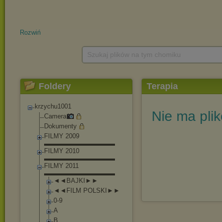
Rozwiń
Szukaj plików na tym chomiku
Foldery
Terapia
krzychu1001
Nie ma pli
Camera
Dokumenty
FILMY 2009
▬▬▬▬▬▬▬▬▬▬▬
FILMY 2010
▬▬▬▬▬▬▬▬▬▬▬
FILMY 2011
▬▬▬▬▬▬▬▬▬▬▬
◄◄BAJKI►►
◄◄FILM POLSKI►►
0-9
A
B