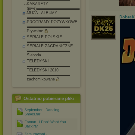
KABARETY
(juve)▬▬▬▬▬▬▬▬▬▬▬
MUZA - ALBUMY
DobreK
▬▬▬▬▬▬▬▬▬▬▬
PROGRAMY ROZYWKOWE
▬▬▬▬▬▬▬▬▬▬▬
Prywatne
SERIALE POLSKIE
▬▬▬▬▬▬▬▬▬▬▬
SERIALE ZAGRANICZNE
▬▬▬▬▬▬▬▬▬▬▬
Sleboda
TELEDYSKI
▬▬▬▬▬▬▬▬▬▬▬
TELEDYSKI 2010
▬▬▬▬▬▬▬▬▬▬▬
zachomikowane
Ostatnio pobierane pliki
September - Dancing
Shoes.rar
Eamon - I Don't Want You
Back.rar
Zamurowani -