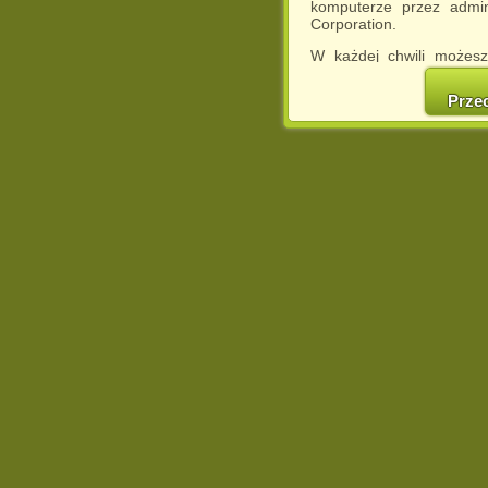
komputerze przez admin
Corporation.
W każdej chwili możesz
cookies w swojej przeglą
w naszej Pol
Prze
http://chomikuj.pl/Polity
Jednocześnie informuje
może spowodować ogr
Chomikuj.pl.
W przypadku braku twojej
prosimy o opuszczenie se
Wykorzystanie plików c
(dostosowanie reklam do
działań marketingowych).
Wyrażenie sprzeciwu spo
będzie dopasowana do Tw
wyświetlona przypadkowo
Istnieje możliwość zmian
sposób uniemożliwiając
urządzeniu końcowym. M
dokonując odpowiednich
internetowej.