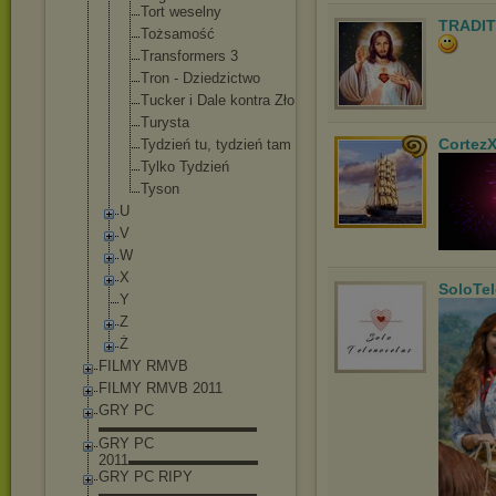
Tort weselny
TRADIT
Tożsamość
Transformer
s 3
Tron - Dziedzictwo
Tucker i Dale kontra Zło
Turysta
Cortez
Tydzień tu, tydzień tam
Tylko Tydzień
Tyson
U
V
W
X
SoloTe
Y
Z
Ż
FILMY RMVB
FILMY RMVB 2011
GRY PC
▬▬▬▬▬▬▬▬▬▬▬
GRY PC
2011▬▬▬▬▬▬▬▬▬
GRY PC RIPY
▬▬▬▬▬▬▬▬▬▬▬