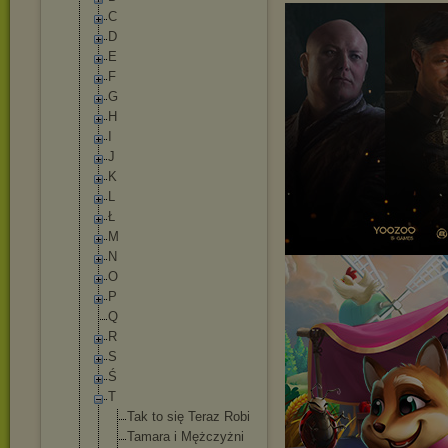
C
D
E
F
G
H
I
J
K
L
Ł
M
N
O
P
Q
R
S
Ś
T
Tak to się Teraz Robi
Tamara i Mężczyżni