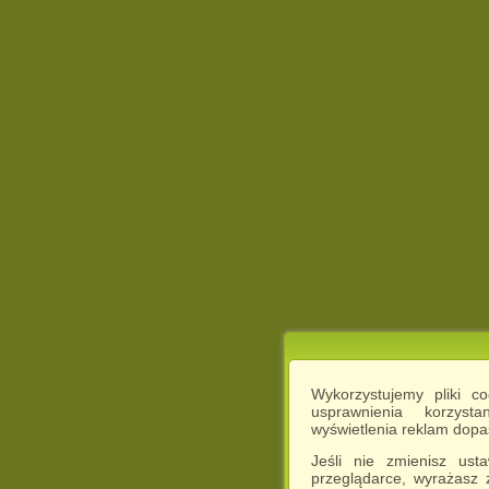
Wykorzystujemy pliki c
usprawnienia korzyst
wyświetlenia reklam dop
Jeśli nie zmienisz ust
przeglądarce, wyrażasz