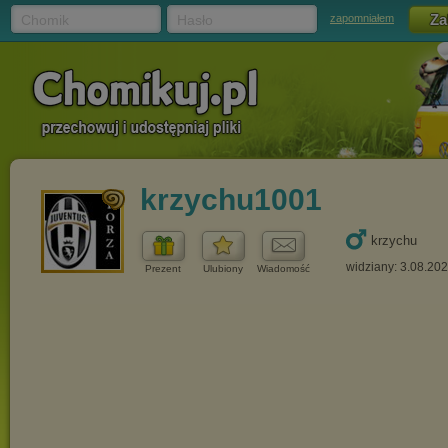
Chomik
Hasło
zapomniałem
krzychu1001
krzychu
widziany: 3.08.20
Prezent
Ulubiony
Wiadomość