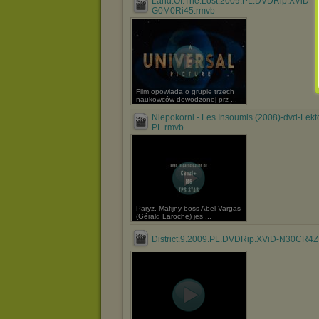
Land.Of.The.Lost.2009.PL.DVDRip.XViD-
G0M0Ri45.rmvb
Film opowiada o grupie trzech
naukowców dowodzonej prz ...
Niepokorni - Les Insoumis (2008)-dvd-Lekt
PL.rmvb
Paryż. Mafijny boss Abel Vargas
(Gérald Laroche) jes ...
District.9.2009.PL.DVDRip.XViD-N30CR4Z