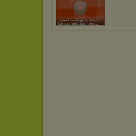
Japoński mistrz grozy Hideo
Nakata przedstawia nam s ...