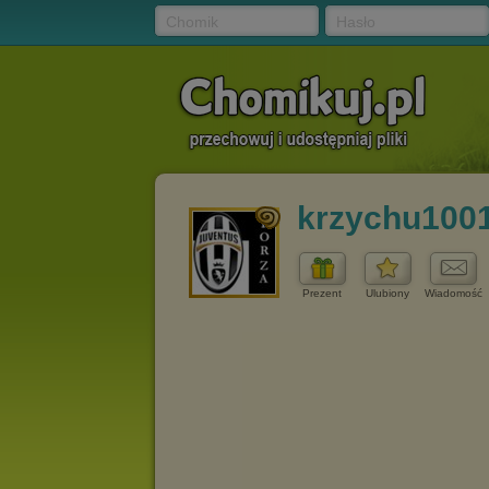
Chomik
Hasło
krzychu100
Prezent
Ulubiony
Wiadomość