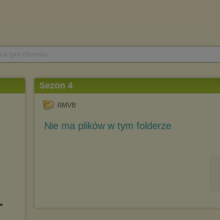
 na tym chomiku
Sezon 4
RMVB
Nie ma plików w tym folderze
▬