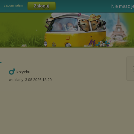
Nie masz j
zapomniałem
1
krzychu
widziany: 3.08.2026 18:29