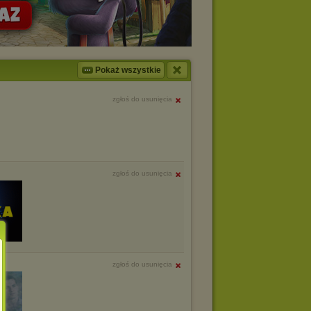
Pokaż wszystkie
zgłoś do usunięcia
zgłoś do usunięcia
zgłoś do usunięcia