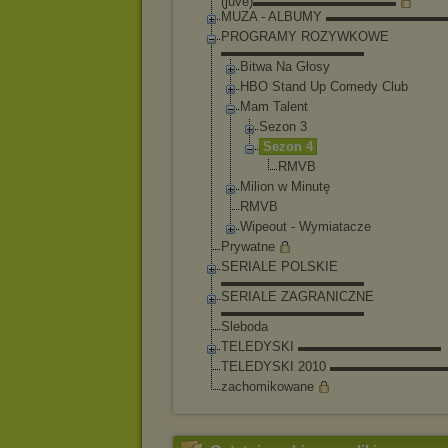
(juve)▬▬▬▬▬▬▬▬▬▬▬
MUZA - ALBUMY ▬▬▬▬▬▬▬▬
PROGRAMY ROZYWKOWE
▬▬▬▬▬▬▬▬▬▬▬
Bitwa Na Głosy
HBO Stand Up Comedy Club
Mam Talent
Sezon 3
Sezon 4
RMVB
Milion w Minutę
RMVB
Wipeout - Wymiatacze
Prywatne
SERIALE POLSKIE
▬▬▬▬▬▬▬▬▬▬▬
SERIALE ZAGRANICZNE
▬▬▬▬▬▬▬▬▬▬▬
Sleboda
TELEDYSKI ▬▬▬▬▬▬▬▬▬▬▬
TELEDYSKI 2010 ▬▬▬▬▬▬▬▬
zachomikowane