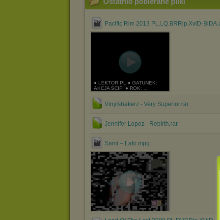
Ostatnio pobierane pliki
Pacific Rim 2013 PL.LQ.BRRip.XviD-BiDA.
● LEKTOR PL ● GATUNEK:
AKCJA SCIFI ● ROK: ...
Vinylshakerz - Very Superior.rar
Jennifer Lopez - Rebirth.rar
Sami – Lato.mpg