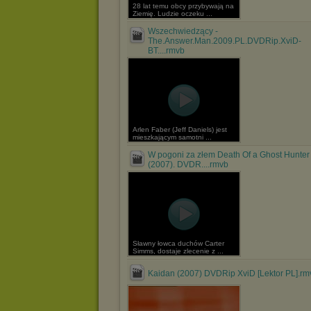
28 lat temu obcy przybywają na
Ziemię. Ludzie oczeku ...
Wszechwiedzący -
The.Answer.Man.2009.PL.DVDRip.XviD-
BT....rmvb
Arlen Faber (Jeff Daniels) jest
mieszkającym samotni ...
W pogoni za złem Death Of a Ghost Hunter
(2007). DVDR....rmvb
Sławny łowca duchów Carter
Simms, dostaje zlecenie z ...
Kaidan (2007) DVDRip XviD [Lektor PL].rm