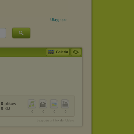
Ukryj opis
Galeria
0
plików
0
KB
0
0
0
0
bezpośredni link do folderu