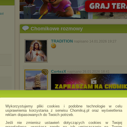
avi
Chomikowe rozmowy
TRADITION
napisano 14.01.2026 19:27
CortezX
napisano 26.01.2026 18:41
Wykorzystujemy pliki cookies i podobne technologie w celu
SoloTelenovelas
napisano 11.04.2026 16:38
usprawnienia korzystania z serwisu Chomikuj.pl oraz wyświetlenia
reklam dopasowanych do Twoich potrzeb.
Jeśli nie zmienisz ustawień dotyczących cookies w Twojej
przeglądarce, wyrażasz zgodę na ich umieszczanie na Twoim