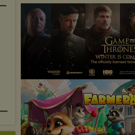
▬▬▬
▬▬▬