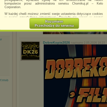
komputerze przez administratora serwisu Chomikuj.pl – Kelo
Corporation.
W każdej chwili możesz zmienić swoje ustawienia dotyczące cookies
w swojej przeglądarce internetowej. Dowiedz się więcej w naszej
Polityce Prywatności -
http://chomikuj.pl/PolitykaPrywatnosci.aspx
.
Rozumiem
Przechodzę do serwisu
Jednocześnie informujemy że zmiana ustawień przeglądarki może
spowodować ograniczenie korzystania ze strony Chomikuj.pl.
W przypadku braku twojej zgody na akceptację cookies niestety
or
prosimy o opuszczenie serwisu chomikuj.pl.
DobreKopie2026
napisano 2.05.2026 16:22
Wykorzystanie plików cookies
przez
Zaufanych Partnerów
(dostosowanie reklam do Twoich potrzeb, analiza skuteczności działań
marketingowych).
Wyrażenie sprzeciwu spowoduje, że wyświetlana Ci reklama nie
będzie dopasowana do Twoich preferencji, a będzie to reklama
wyświetlona przypadkowo.
Istnieje możliwość zmiany ustawień przeglądarki internetowej w
sposób uniemożliwiający przechowywanie plików cookies na
Y.rmvb
urządzeniu końcowym. Można również usunąć pliki cookies,
dokonując odpowiednich zmian w ustawieniach przeglądarki
internetowej.
Pełną informację na ten temat znajdziesz pod adresem
http://chomikuj.pl/PolitykaPrywatnosci.aspx
.