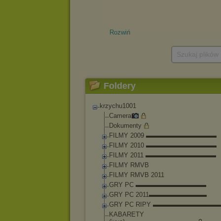
Rozwiń
Szukaj plików
Foldery
krzychu1001
Camera
Dokumenty
FILMY 2009 ▬▬▬▬▬▬▬▬▬▬▬
FILMY 2010 ▬▬▬▬▬▬▬▬▬▬▬
FILMY 2011 ▬▬▬▬▬▬▬▬▬▬▬
FILMY RMVB
FILMY RMVB 2011
GRY PC ▬▬▬▬▬▬▬▬▬▬▬
GRY PC 2011▬▬▬▬▬▬▬▬▬
GRY PC RIPY ▬▬▬▬▬▬▬▬▬▬
KABARETY