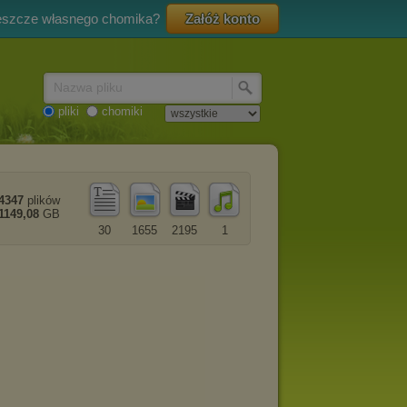
eszcze własnego chomika?
Załóż konto
Nazwa pliku
pliki
chomiki
4347
plików
1149,08
GB
30
1655
2195
1