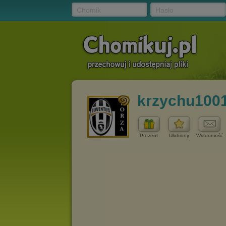
Chomik
Hasło
krzychu100
Prezent
Ulubiony
Wiadomość