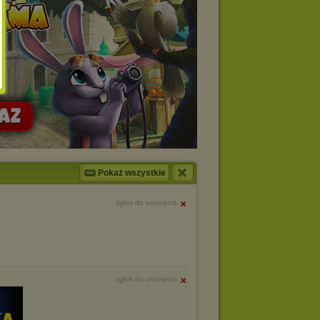
Pokaż wszystkie
zgłoś do usunięcia
zgłoś do usunięcia