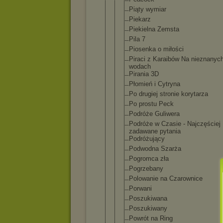
Piąty wymiar
Piekarz
Piekielna Zemsta
Pila 7
Piosenka o miłości
Piraci z Karaibów Na nieznanyc
wodach
Pirania 3D
Płomień i Cytryna
Po drugiej stronie korytarza
Po prostu Peck
Podróże Guliwera
Podróże w Czasie - Najczęściej
zadawane pytania
Podróżujący
Podwodna Szarża
Pogromca zła
Pogrzebany
Polowanie na Czarownice
Porwani
Poszukiwana
Poszukiwany
Powrót na Ring