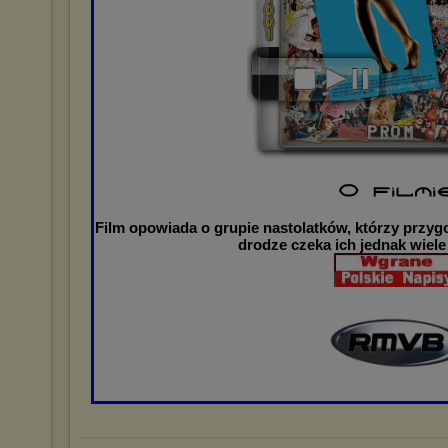
Film opowiada o grupie nastolatków, którzy przyg
drodze czeka ich jednak wiele