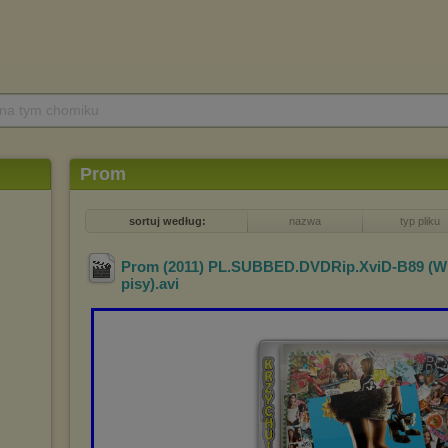
 na tym chomiku
Prom
sortuj według:
nazwa
typ pliku
Prom (2011) PL.SUBBED.DVDRip.XviD-B89 (Wk
pisy)
.avi