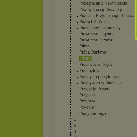
Pożegnanie z niewinności
ą
Poznaj Naszą Rodzinkę
Poznasz Przystojneg
o Bruneta
Pozwól Mi Wejść
Pożyczony narzeczony
Prawdziwa Legenda
Prawdziwe męstwo
Primal
Próba Ogniowa
Prom
Provinces of Night
Przemytnik
Przesyłka priorytetow
a
Przybywam w Deczczu
Przygody Powera
Przyjazń
Przynęta
Psych 9
Pustynne węże
Q
R
S