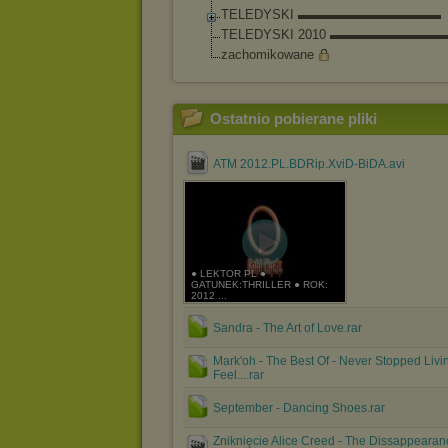
TELEDYSKI ▬▬▬▬▬▬▬▬▬▬▬
TELEDYSKI 2010 ▬▬▬▬▬▬▬▬
zachomikowane
Ostatnio pobierane pliki
ATM 2012.PL.BDRip.XviD-BiDA.avi
● LEKTOR PL ●
GATUNEK:THRILLER ● ROK:
2012 ...
Sandra - The Art of Love.rar
Mark'oh - The Best Of - Never Stopped Livin
Feel....rar
September - Dancing Shoes.rar
Zniknięcie Alice Creed - The Dissappearan