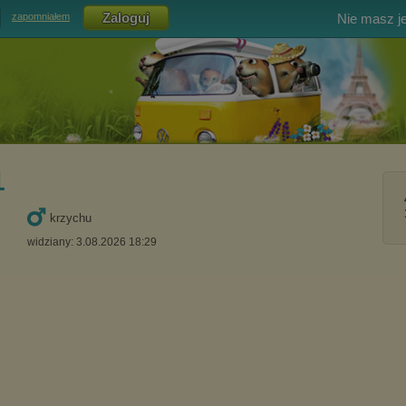
Nie masz j
zapomniałem
1
krzychu
widziany: 3.08.2026 18:29