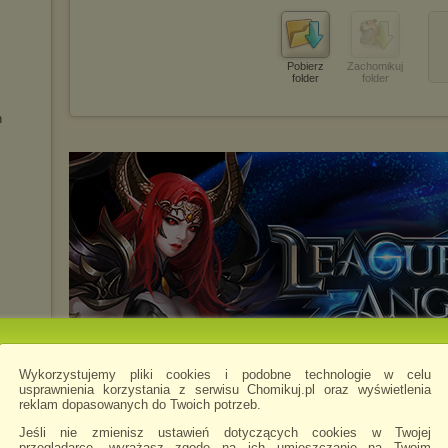
Pobierz
Zachomikuj
folder
folder
h
Wykorzystujemy pliki cookies i podobne technologie w celu
usprawnienia korzystania z serwisu Chomikuj.pl oraz wyświetlenia
reklam dopasowanych do Twoich potrzeb.
Jeśli nie zmienisz ustawień dotyczących cookies w Twojej
przeglądarce, wyrażasz zgodę na ich umieszczanie na Twoim