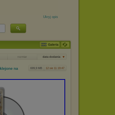
Ukryj opis
Galeria
rozmiar
data dodania
lejone na
699,9 MB
12 sie 11 19:47