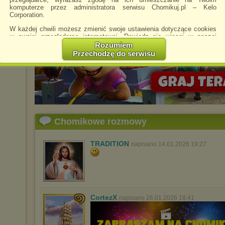
komputerze przez administratora serwisu Chomikuj.pl – Kelo
Corporation.
W każdej chwili możesz zmienić swoje ustawienia dotyczące cookies
w swojej przeglądarce internetowej. Dowiedz się więcej w naszej
Polityce Prywatności -
http://chomikuj.pl/PolitykaPrywatnosci.aspx
.
Rozumiem
Przechodzę do serwisu
Jednocześnie informujemy że zmiana ustawień przeglądarki może
spowodować ograniczenie korzystania ze strony Chomikuj.pl.
W przypadku braku twojej zgody na akceptację cookies niestety
prosimy o opuszczenie serwisu chomikuj.pl.
Wykorzystanie plików cookies
przez
Zaufanych Partnerów
(dostosowanie reklam do Twoich potrzeb, analiza skuteczności działań
marketingowych).
Chomikowe rozmowy
Wyrażenie sprzeciwu spowoduje, że wyświetlana Ci reklama nie
będzie dopasowana do Twoich preferencji, a będzie to reklama
TRADITION
napisano 14.01.2026 19:27
wyświetlona przypadkowo.
Istnieje możliwość zmiany ustawień przeglądarki internetowej w
sposób uniemożliwiający przechowywanie plików cookies na
urządzeniu końcowym. Można również usunąć pliki cookies,
dokonując odpowiednich zmian w ustawieniach przeglądarki
internetowej.
CortezX
napisano 26.01.2026 18:41
Pełną informację na ten temat znajdziesz pod adresem
http://chomikuj.pl/PolitykaPrywatnosci.aspx
.