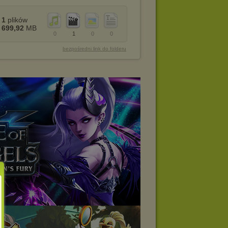
1
plików
699,92
MB
0
1
0
0
bezpośredni link do folderu