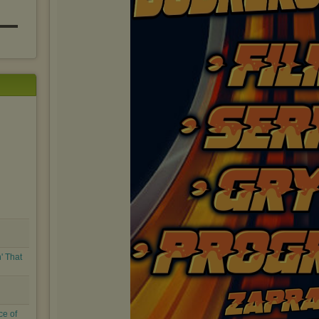
▬▬▬
' That
ce of