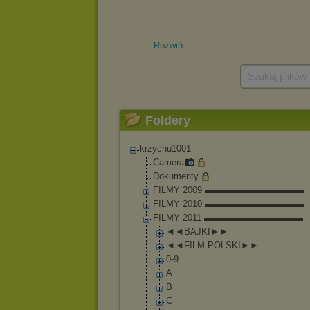
Rozwiń
Szukaj plików
Foldery
krzychu1001
Camera
Dokumenty
FILMY 2009 ▬▬▬▬▬▬▬▬▬▬▬
FILMY 2010 ▬▬▬▬▬▬▬▬▬▬▬
FILMY 2011 ▬▬▬▬▬▬▬▬▬▬▬
◄◄BAJKI►►
◄◄FILM POLSKI►►
0-9
A
B
C