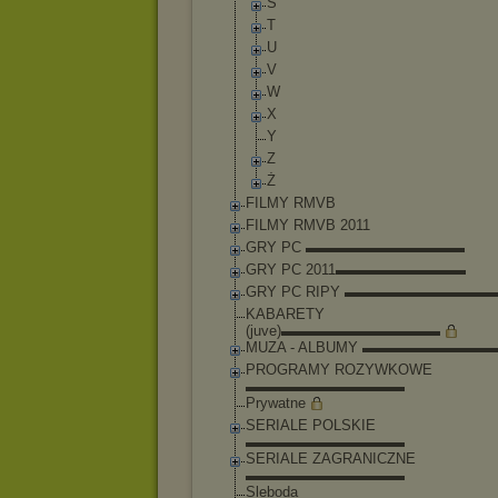
Ś
T
U
V
W
X
Y
Z
Ż
FILMY RMVB
FILMY RMVB 2011
GRY PC ▬▬▬▬▬▬▬▬▬▬▬
GRY PC 2011▬▬▬▬▬▬▬▬▬
GRY PC RIPY ▬▬▬▬▬▬▬▬▬▬
KABARETY
(juve)▬▬▬▬▬▬▬▬▬▬▬
MUZA - ALBUMY ▬▬▬▬▬▬▬▬
PROGRAMY ROZYWKOWE
▬▬▬▬▬▬▬▬▬▬▬
Prywatne
SERIALE POLSKIE
▬▬▬▬▬▬▬▬▬▬▬
SERIALE ZAGRANICZNE
▬▬▬▬▬▬▬▬▬▬▬
Sleboda