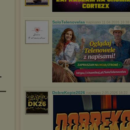
SoloTelenovelas
napisano 11.04.2026 16:38
▬
▬▬▬
DobreKopie2026
napisano 2.05.2026 16:22