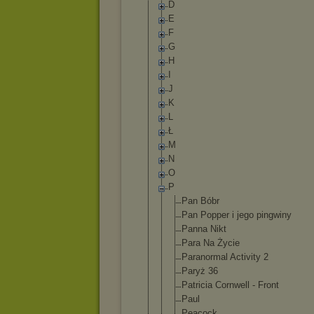
D
E
F
G
H
I
J
K
L
Ł
M
N
O
P
Pan Bóbr
Pan Popper i jego pingwiny
Panna Nikt
Para Na Życie
Paranormal Activity 2
Paryż 36
Patricia Cornwell - Front
Paul
Peacock