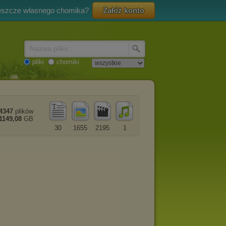
eszcze własnego chomika?
Załóż konto
Nazwa pliku
pliki
chomiki
4347
plików
1149,08
GB
30
1655
2195
1