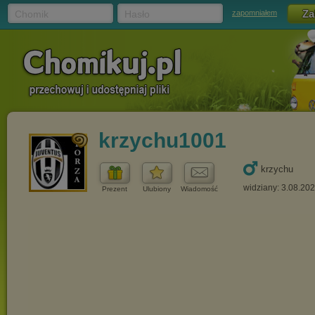
Chomik
Hasło
zapomniałem
krzychu1001
krzychu
widziany: 3.08.20
Prezent
Ulubiony
Wiadomość