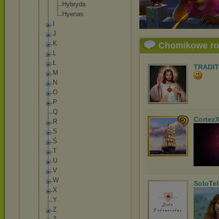
Hybryda
Hyenas
I
J
K
Chomikowe r
L
Ł
TRADIT
M
N
O
P
Q
Cortez
R
S
Ś
T
U
V
W
SoloTe
X
Y
Z