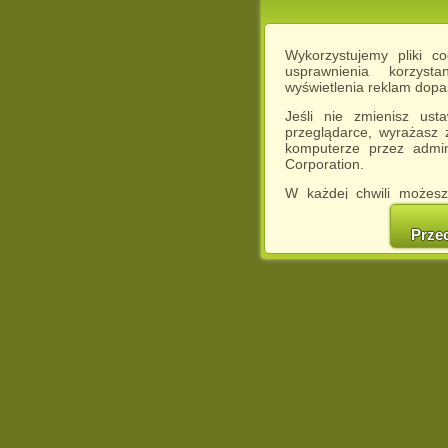
Wykorzystujemy pliki c
usprawnienia korzyst
wyświetlenia reklam dop
Jeśli nie zmienisz ust
przeglądarce, wyrażasz
komputerze przez admin
Corporation.
W każdej chwili możesz
cookies w swojej przeglą
w naszej Pol
Prze
http://chomikuj.pl/Polity
Jednocześnie informuje
może spowodować ogr
Chomikuj.pl.
W przypadku braku twojej
prosimy o opuszczenie se
Wykorzystanie plików c
(dostosowanie reklam do
działań marketingowych).
Wyrażenie sprzeciwu spo