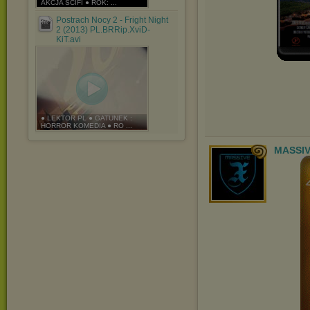
AKCJA SCIFI ● ROK: ...
Postrach Nocy 2 - Fright Night
2 (2013) PL.BRRip.XviD-
KiT.avi
● LEKTOR PL ● GATUNEK :
HORROR KOMEDIA ● RO ...
MASSIV