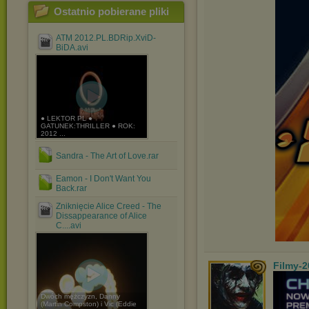
Ostatnio pobierane pliki
ATM 2012.PL.BDRip.XviD-
BiDA.avi
● LEKTOR PL ●
GATUNEK:THRILLER ● ROK:
2012 ...
Sandra - The Art of Love.rar
Eamon - I Don't Want You
Back.rar
Zniknięcie Alice Creed - The
Dissappearance of Alice
C....avi
Filmy-2
Dwóch mężczyzn, Danny
(Martin Compston) i Vic (Eddie