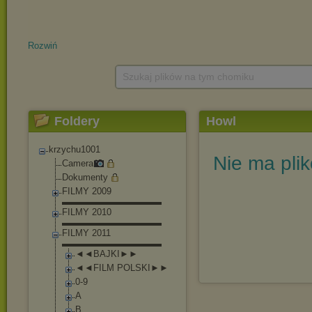
Rozwiń
Szukaj plików na tym chomiku
Foldery
Howl
krzychu1001
Nie ma pli
Camera
Dokumenty
FILMY 2009
▬▬▬▬▬▬▬▬▬▬▬
FILMY 2010
▬▬▬▬▬▬▬▬▬▬▬
FILMY 2011
▬▬▬▬▬▬▬▬▬▬▬
◄◄BAJKI►►
◄◄FILM POLSKI►►
0-9
A
B