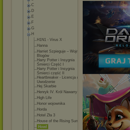
C
D
E
F
G
H
H1N1 - Virus X
Hanna
Harriet Szpieguje – Wojna
Blogów
Harry Potter i Insygnia
Śmierci Część I
Harry Potter i Insygnia
Śmierci część II
Heartbreake
r - Licencja na
Uwodzenie
Hej Skarbie
Henryk IV. Król Nawarry
High Life
Honor wojownika
Horda
Hotel Zła 3
House of the Rising Sun
Howl