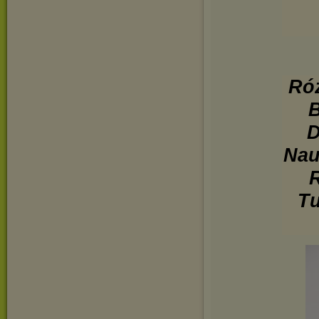
Róż
B
D
Nau
R
Tu