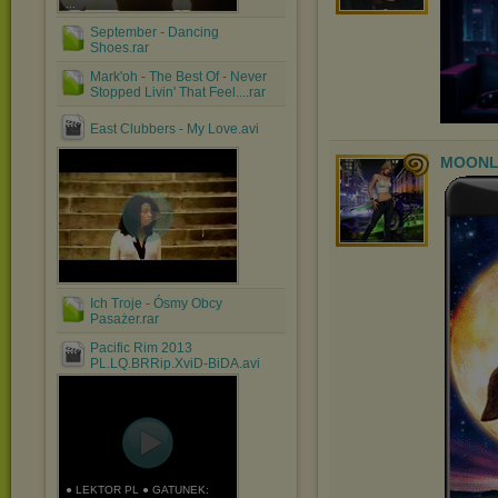
...
September - Dancing
Shoes.rar
Mark'oh - The Best Of - Never
Stopped Livin' That Feel....rar
East Clubbers - My Love.avi
MOONL
Ich Troje - Ósmy Obcy
Pasażer.rar
Pacific Rim 2013
PL.LQ.BRRip.XviD-BiDA.avi
● LEKTOR PL ● GATUNEK: