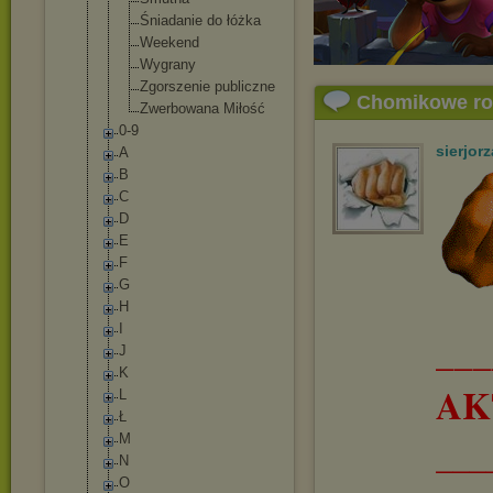
Śniadanie do łóżka
Weekend
Wygrany
Zgorszenie publiczne
Chomikowe r
Zwerbowana Miłość
0-9
sierjorz
A
B
C
D
E
F
G
H
I
__
J
K
AK
L
Ł
M
___
N
O