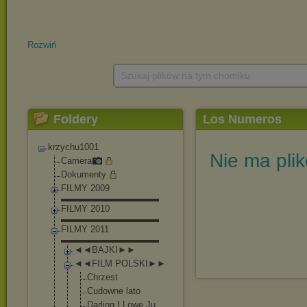
Rozwiń
Szukaj plików na tym chomiku
Foldery
Los Numeros
krzychu1001
Nie ma pli
Camera
Dokumenty
FILMY 2009
▬▬▬▬▬▬▬▬▬▬▬
FILMY 2010
▬▬▬▬▬▬▬▬▬▬▬
FILMY 2011
▬▬▬▬▬▬▬▬▬▬▬
◄◄BAJKI►►
◄◄FILM POLSKI►►
Chrzest
Cudowne lato
Darling I Lowe Ju