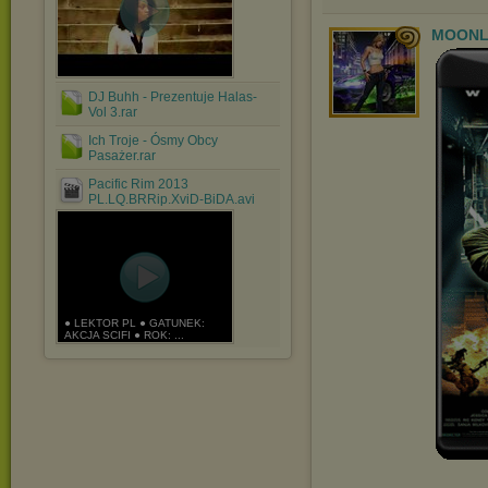
MOONL
DJ Buhh - Prezentuje Halas-
Vol 3.rar
Ich Troje - Ósmy Obcy
Pasażer.rar
Pacific Rim 2013
PL.LQ.BRRip.XviD-BiDA.avi
● LEKTOR PL ● GATUNEK:
AKCJA SCIFI ● ROK: ...