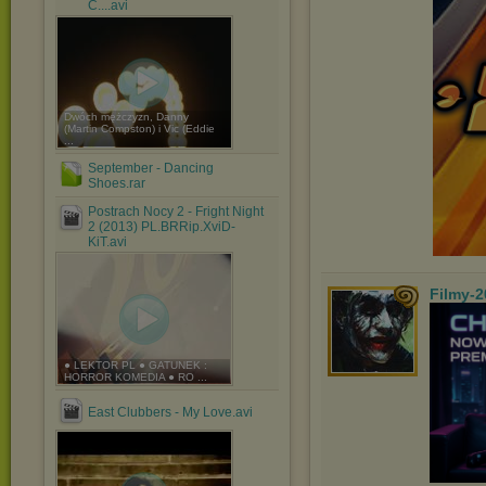
C....avi
Dwóch mężczyzn, Danny
(Martin Compston) i Vic (Eddie
...
September - Dancing
Shoes.rar
Postrach Nocy 2 - Fright Night
2 (2013) PL.BRRip.XviD-
KiT.avi
Filmy-2
● LEKTOR PL ● GATUNEK :
HORROR KOMEDIA ● RO ...
East Clubbers - My Love.avi