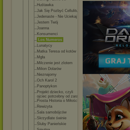
Huśtawka
Jak Się Pozbyć Cellulitu
Jedenaste - Nie Uciekaj
Jestem Twój
Joanna
Konsumenci
Los Numeros
Lunatycy
Matka Teresa od kotów
Mgła
Milczenie jest zlotem
Milion Dolarów
Nieznajomy
Och Karol 2
Panoptykon
Projekt dziecko, czyli
ojciec potrzebny od zaraz
Prosta Historia o Miłości
Rewizyta
Sala samobójców
Skrzydlate świnie
Śluby Panieńskie
Smutna