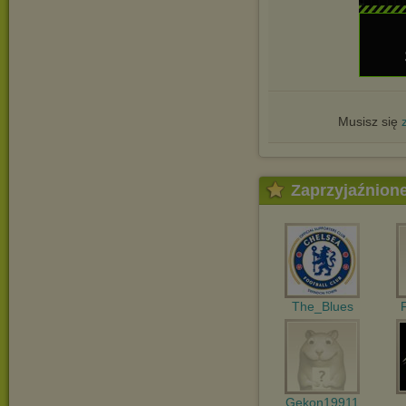
Musisz się
Zaprzyjaźnion
The_Blues
Gekon19911