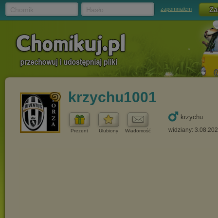
Chomik
Hasło
zapomniałem
krzychu1001
krzychu
widziany: 3.08.20
Prezent
Ulubiony
Wiadomość