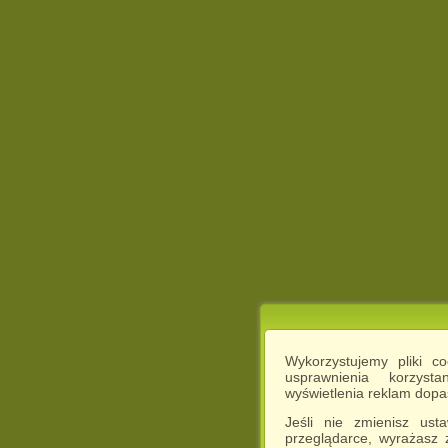
Wykorzystujemy pliki c
usprawnienia korzyst
wyświetlenia reklam dop
Jeśli nie zmienisz ust
przeglądarce, wyrażasz