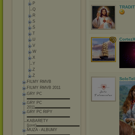
P
TRADIT
Q
R
S
Ś
T
Cortez
U
V
W
X
Y
Z
Ż
SoloTe
FILMY RMVB
FILMY RMVB 2011
GRY PC
▬▬▬▬▬▬▬▬▬▬▬
GRY PC
2011▬▬▬▬▬▬▬▬▬
GRY PC RIPY
▬▬▬▬▬▬▬▬▬▬▬
KABARETY
(juve)▬▬▬▬▬▬▬▬▬▬▬
MUZA - ALBUMY
▬▬▬▬▬▬▬▬▬▬▬