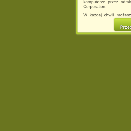
komputerze przez admin
Corporation.
W każdej chwili możesz
cookies w swojej przeglą
w naszej Pol
Prze
http://chomikuj.pl/Polity
Jednocześnie informuje
może spowodować ogr
Chomikuj.pl.
W przypadku braku twojej
prosimy o opuszczenie se
Wykorzystanie plików c
(dostosowanie reklam do
działań marketingowych).
Wyrażenie sprzeciwu spo
będzie dopasowana do Tw
wyświetlona przypadkowo
Istnieje możliwość zmian
sposób uniemożliwiając
urządzeniu końcowym. M
dokonując odpowiednich
internetowej.