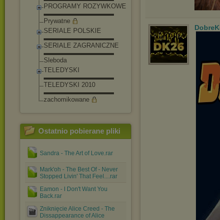
PROGRAMY ROZYWKOWE
▬▬▬▬▬▬▬▬▬▬▬
Prywatne
DobreK
SERIALE POLSKIE
▬▬▬▬▬▬▬▬▬▬▬
SERIALE ZAGRANICZNE
▬▬▬▬▬▬▬▬▬▬▬
Sleboda
TELEDYSKI
▬▬▬▬▬▬▬▬▬▬▬
TELEDYSKI 2010
▬▬▬▬▬▬▬▬▬▬▬
zachomikowane
Ostatnio pobierane pliki
Sandra - The Art of Love.rar
Mark'oh - The Best Of - Never
Stopped Livin' That Feel....rar
Eamon - I Don't Want You
Back.rar
Zniknięcie Alice Creed - The
Dissappearance of Alice