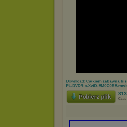
Download:
Całkiem zabawna histo
PL.DVDRip.XviD-EM0C0RE.rmv
313
Pobierz plik
Czas 