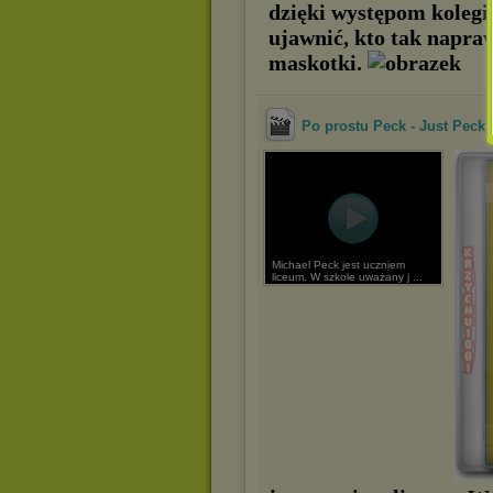
dzięki występom kolegi
ujawnić, kto tak napraw
maskotki.
Po prostu Peck - Just Peck
Michael Peck jest uczniem
liceum. W szkole uważany j ...