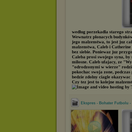
wedlug porzekadla starego stra
Wewnatrz plonacych budynków 
jego malzenstwa, to jest juz cal
malzenstwa, Caleb i Catherine Ho
bez siebie. Poniewaz juz przy
Caleba prosi swojego syna, b
milosne. Caleb ufajacy, ze "W
"odrodzonymi w wierze" rodzi
pokochac swoja zone, podczas 
bedzie zdolny ciagle okazywac 
Czy tez jest to kolejne malze
Ekspres - Bohater Futbolu -