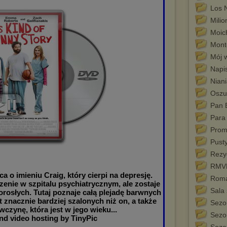
Los 
Milio
Moich
Mont
Mój 
Napi
Nian
Oszu
Pan 
Para
Pro
Pust
Rezy
RMV
ca o imieniu Craig, który cierpi na depresję.
Roma
zenie w szpitalu psychiatrycznym, ale zostaje
Sala
orosłych. Tutaj poznaje całą plejadę barwnych
st znacznie bardziej szalonych niż on, a także
Sezo
wczynę, która jest w jego wieku...
Sezo