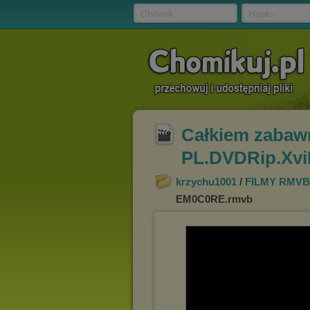
Chomik
Hasło
Całkiem zabawna
PL.DVDRip.Xv
krzychu1001
/
FILMY RMVB
EM0C0RE.rmvb