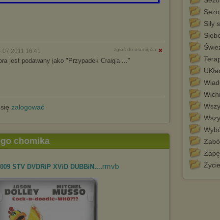
Sezo
Sezo
Siły 
Sleb
Świe
zgłoś do usunięcia
.07.2011 16:41
Tera
tora jest podawany jako "Przypadek Craig'a ..."
UKła
Wiad
Wich
Wszy
 się
zalogować
Wszy
Wybó
tego chomika
Zabó
Zapęt
Życi
.rmvb
 2009 STV DVDRiP XViD DUBBiN...