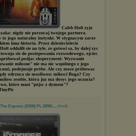
Caleb Holt zyje
zaka: nigdy nie porzucaj twojego partnera.
to jego naturalny instynkt. W stygnacym zarze
kiem inna historia. Przez dziesieciolecie
lt oddalili sie na tyle, ze gotowi sa, by dalej zyc
gotowuja sie do postepowania rozwodowego, ojciec
y spróbowal podjac eksperyment: Wyzwanie
yzwanie milosne" nie ma nic wspólnego z jego
cami, podejmuje próbe. Ale czy moze próbowac
gdy odrzuca sie mozliwosc milosci Boga? Czy
milosc osobie, która juz ma dosyc jego uczucia?
nstwo, które musi "pójsc z dymem"?
.rmvb
 The Express (2008) PL.BRRi...