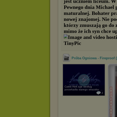
jest uczniem liceum. W 
Pewnego dnia Michael p
maturalnej. Bohater pr
nowej znajomej. Nie po
którzy zmuszają go do 
mimo że ich syn chce u
Próba Ogniowa - Fireproof 
Caleb Holt zyje wedlug
porzekadla starego strazaka: ...
2