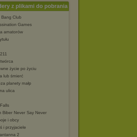
dery z plikami do pobrania
 Bang Club
ssination Games
a amatorów
ytułu
 211
twórca
wne życie po życiu
a lub śmierć
za planety małp
na ulica
Falls
in Biber Never Say Never
oje i obcy
 i przyjaciele
antanna 2