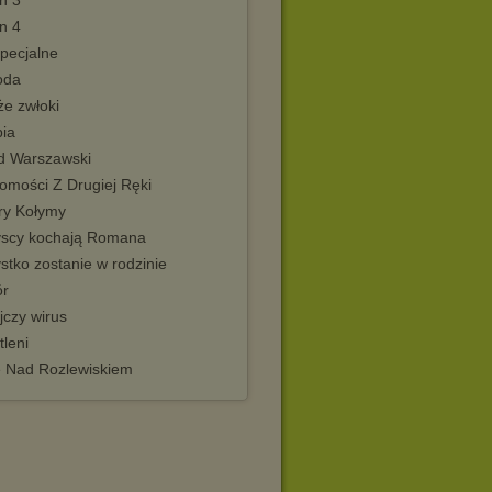
n 3
n 4
specjalne
oda
że zwłoki
pia
d Warszawski
omości Z Drugiej Ręki
ry Kołymy
scy kochają Romana
stko zostanie w rodzinie
r
jczy wirus
leni
e Nad Rozlewiskiem