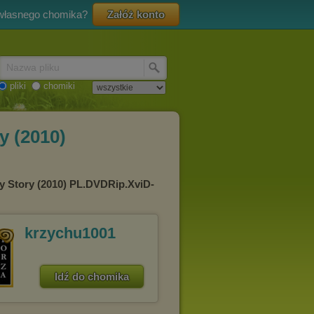
 własnego chomika?
Załóż konto
Nazwa pliku
pliki
chomiki
y (2010)
nny Story (2010) PL.DVDRip.XviD-
krzychu1001
Idź do chomika