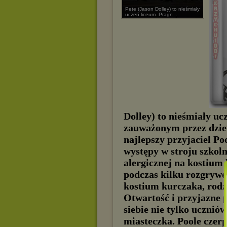
Pete (Jason Dolley) to nieśmiały
uczeń liceum. Pragn ...
Dolley) to nieśmiały uc
zauważonym przez dziew
najlepszy przyjaciel P
występy w stroju szkol
alergicznej na kostium 
podczas kilku rozgrywe
kostium kurczaka, rodz
Otwartość i przyjazne 
siebie nie tylko ucznió
miasteczka. Poole czerp