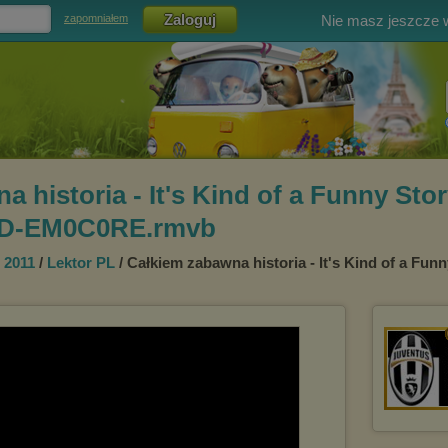
Nie masz jeszcze
zapomniałem
 historia - It's Kind of a Funny Stor
iD-EM0C0RE.rmvb
 2011
/
Lektor PL
/ Całkiem zabawna historia - It's Kind of a Fu