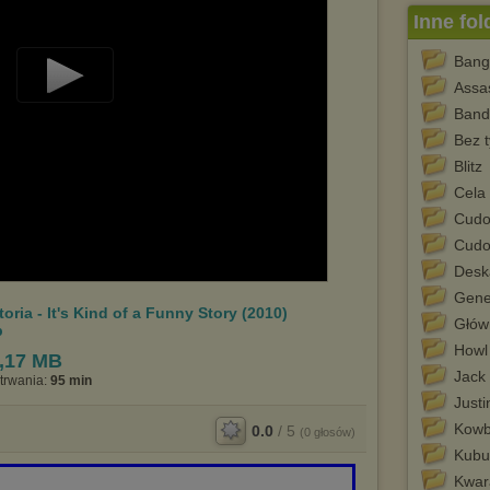
Inne fol
Bang
Assa
Play
Band
Video
Bez t
Blitz
Cela
Cudo
Cudo
Desk
Gene
ria - It's Kind of a Funny Story (2010)
Głów
b
Howl
,17 MB
Jack 
trwania:
95 min
Just
Kowb
0.0
/
5
(
0
głosów)
Kubuś
Kwar