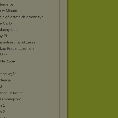
Numeros
n w Minutę
 pięć ostatnich dziewczyn
e Carlo
własny ślub
sy PL
ia potrzebna od zaraz
kać Przeznaczenie 5
Bóbr
 Na Życie
m
ynne węże
dencja
B
nse i niuanse
 samobójców
n 1
n 2