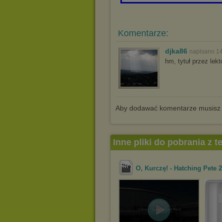
Komentarze:
djka86
napisano 14
hm, tytuł przez lek
Aby dodawać komentarze musisz
Inne pliki do pobrania z 
O, Kurczę! - Hatching Pete