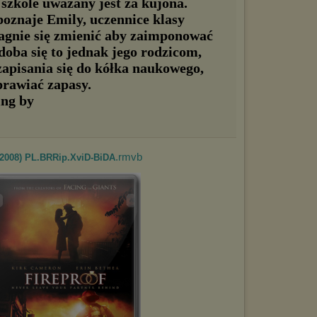
szkole uważany jest za kujona.
oznaje Emily, uczennice klasy
agnie się zmienić aby zaimponować
doba się to jednak jego rodzicom,
zapisania się do kółka naukowego,
prawiać zapasy.
.rmvb
(2008) PL.BRRip.XviD-BiDA