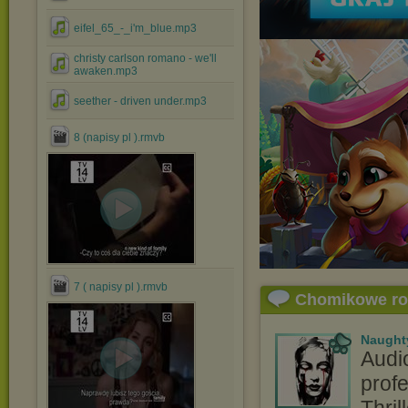
eifel_65_-_i'm_blue.mp3
christy carlson romano - we'll
awaken.mp3
seether - driven under.mp3
8 (napisy pl ).rmvb
7 ( napisy pl ).rmvb
Chomikowe r
Naught
Audi
profe