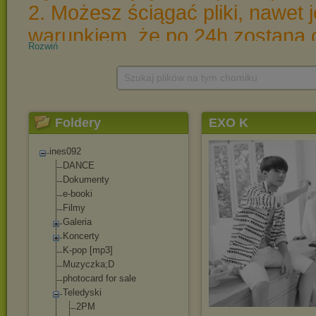
Rozwiń
Szukaj plików na tym chomiku
Foldery
EXO K
ines092
DANCE
Dokumenty
e-booki
Filmy
Galeria
Koncerty
K-pop [mp3]
Muzyczka;D
photocard for sale
Teledyski
2PM