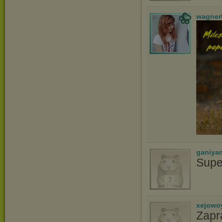
wagner
ganiya
Supe
xejowo
Zapr