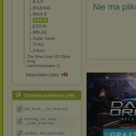
B.A.P
Nie ma pli
BIGBANG
Block B
EXO K
EXO M
MBLAQ
Super Junior
TVXQ
U-Kiss
The Nine Lives Of Chloe
King
zachomikowane
Pokazuj foldery i treści
Ostatnio pobierane pliki
Kid_Rock_-_So_Hott.mp3
Pushing_me_away_-
_Linkin_Park.mp3
seether - fine again.mp3