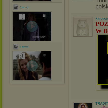
Thril
pols
6.rmvb
karopa
POZ
W B
5.rmvb
TRADIT