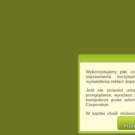
Wykorzystujemy pliki c
usprawnienia korzyst
wyświetlenia reklam dop
Jeśli nie zmienisz ust
przeglądarce, wyrażasz
komputerze przez admin
Corporation.
W każdej chwili możesz
cookies w swojej przeglą
w naszej Pol
Prze
http://chomikuj.pl/Polity