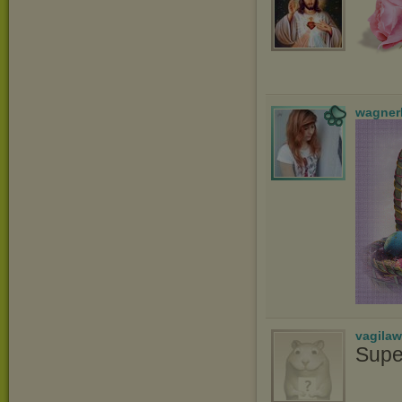
wagner
vagila
Supe