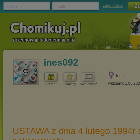
Chomik
Hasło
zapomniałem
ines092
Ines
widziany: 1.06.20
Prezent
Ulubiony
Wiadomość