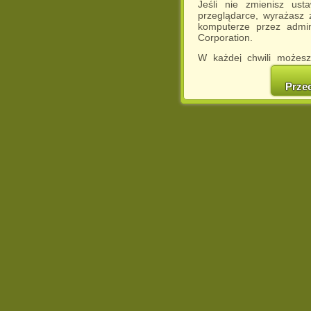
Jeśli nie zmienisz ust
przeglądarce, wyrażasz
komputerze przez admin
Corporation.
W każdej chwili możesz
cookies w swojej przeglą
w naszej Pol
Prze
http://chomikuj.pl/Polity
Jednocześnie informuje
może spowodować ogr
Chomikuj.pl.
W przypadku braku twojej
prosimy o opuszczenie se
Wykorzystanie plików c
(dostosowanie reklam do
działań marketingowych).
Wyrażenie sprzeciwu spo
będzie dopasowana do Tw
wyświetlona przypadkowo
Istnieje możliwość zmian
sposób uniemożliwiając
urządzeniu końcowym. M
dokonując odpowiednich