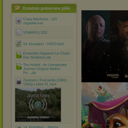
Ostatnio pobierane pliki
Crazy Machines - 101
zagadek.exe
VSWAP(1).SD2
04. Коловрат - HATO.mp3
Ensemble Organum Le Chant
Des Templiers.zip
The Hobbit - An Unexpected
Journey Original Motion
Pic....zip
Żandarm i Policjantki (1982)
1080p Lektor PL.mp4
Najlepsza opcja do pobrania,
oglądaj online
zostaw 5 gwiazdek
14. Коловрат - Завтра