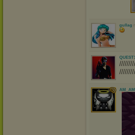
gullag
QUEST
////
////////
AM_AM