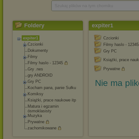
Szukaj plików na tym chomiku
Foldery
expiter1
expiter1
Czcionki
Czcionki
Filmy haslo - 12345
Dokumenty
Gry PC
Filmy
Książki, prace nauk
Filmy haslo - 12345
Prywatne
Gry .nes
gry ANDROID
Nie ma pli
Gry PC
Kocham pana, panie Sułku
Komiksy
Książki, prace naukowe itp
Matura i egzamin
ósmoklasisty
Muzyka
Prywatne
zachomikowane