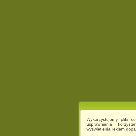
Wykorzystujemy pliki c
usprawnienia korzyst
wyświetlenia reklam dop