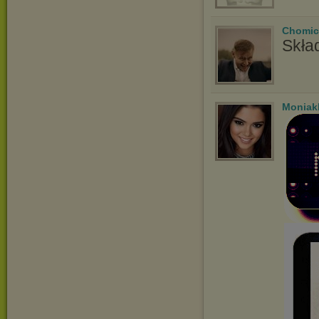
Chomic
Skła
Moniakl