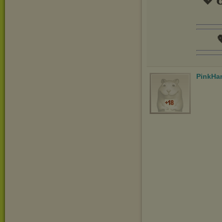
💖 𝑮

PinkHa