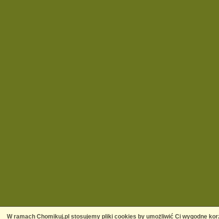
W ramach Chomikuj.pl stosujemy pliki cookies by umożliwić Ci wygodne korz