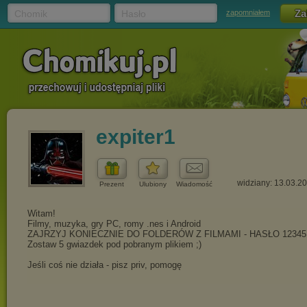
Chomik
Hasło
zapomniałem
expiter1
widziany: 13.03.2
Prezent
Ulubiony
Wiadomość