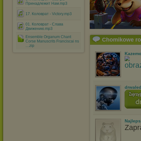
Принадлежит Нам.mp3
17. Коловрат - Victory.mp3
01. Коловрат - Слава
Движению.mp3
Ensemble Organum Chant
Chomikowe r
Corse Manuscrits Franciscai ns
....zip
Kazemo
drwale
Najlep
Zapr