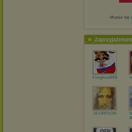
Musisz się
Zaprzyjaźnion
Fireghost888
m
SCORP1ON
N
R