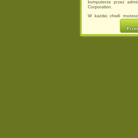
komputerze przez admin
Corporation.
W każdej chwili możesz
cookies w swojej przeglą
w naszej Pol
Prze
http://chomikuj.pl/Polity
Jednocześnie informuje
może spowodować ogr
Chomikuj.pl.
W przypadku braku twojej
prosimy o opuszczenie se
Wykorzystanie plików c
(dostosowanie reklam do
działań marketingowych).
Wyrażenie sprzeciwu spo
będzie dopasowana do Tw
wyświetlona przypadkowo
Istnieje możliwość zmian
sposób uniemożliwiając
urządzeniu końcowym. M
dokonując odpowiednich
internetowej.