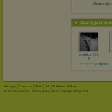
Musisz się
Zaprzyjaźnion
malpka4321
0
« poprzednia strona
Main page
Contact us
Media
Help
Publishers Platform
Terms and conditions
Privacy policy
Report copyright infringement