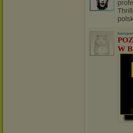
profe
Thril
pols
karopa
POZ
W B