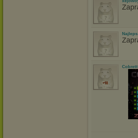
xejowo
Zapr
Najlep
Zapr
Cobrett