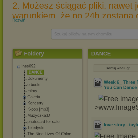
Rozwiń
Szukaj plików na tym chomiku
Foldery
DANCE
ines092
sortuj według:
DANCE
Dokumenty
Week 6_ Three F
e-booki
You Can Dance
Filmy
Galeria
Koncerty
>
K-pop [mp3]
Muzyczka;D
photocard for sale
love story - tayl
Teledyski
The Nine Lives Of Chloe