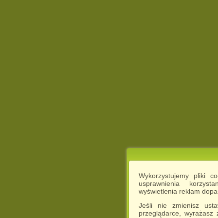
Wykorzystujemy pliki c
usprawnienia korzyst
wyświetlenia reklam dop
Jeśli nie zmienisz ust
przeglądarce, wyrażasz