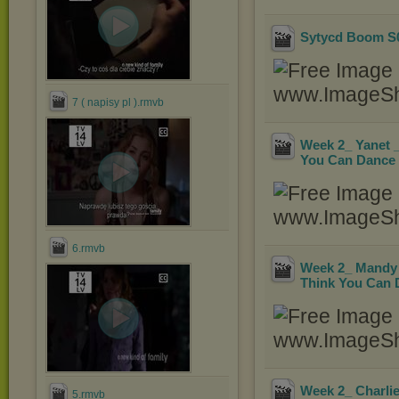
Sytycd Boom S
7 ( napisy pl ).rmvb
Week 2_ Yanet 
You Can Dance
6.rmvb
Week 2_ Mandy 
Think You Can 
Week 2_ Charli
5.rmvb