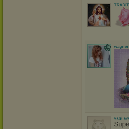
TRADIT
wagner
vagila
Supe