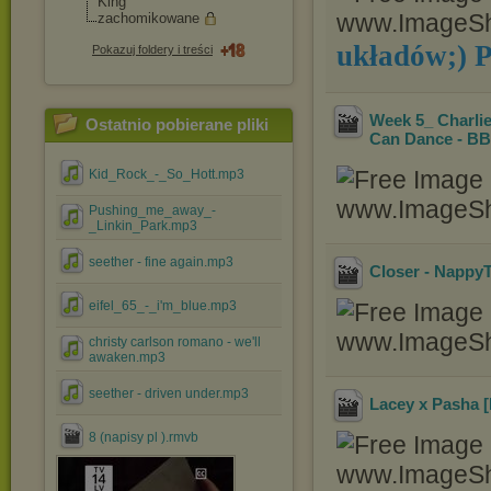
King
zachomikowane
układów;) 
Pokazuj foldery i treści
Week 5_ Charli
Ostatnio pobierane pliki
Can Dance - B
Kid_Rock_-_So_Hott.mp3
Pushing_me_away_-
_Linkin_Park.mp3
seether - fine again.mp3
Closer - Nappy
eifel_65_-_i'm_blue.mp3
christy carlson romano - we'll
awaken.mp3
seether - driven under.mp3
Lacey x Pasha [
8 (napisy pl ).rmvb