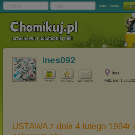
Chomik
Hasło
zapomniałem
ines092
Ines
widziany: 1.06.20
Prezent
Ulubiony
Wiadomość