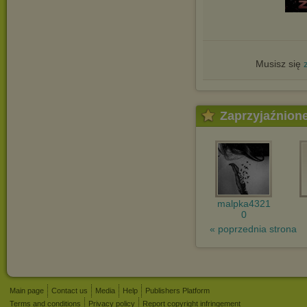
Musisz się
Zaprzyjaźnion
malpka4321
0
« poprzednia strona
Main page
Contact us
Media
Help
Publishers Platform
Terms and conditions
Privacy policy
Report copyright infringement