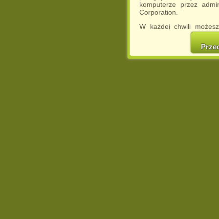
komputerze przez admin
Corporation.
W każdej chwili możesz
cookies w swojej przeglą
w naszej Pol
Prze
http://chomikuj.pl/Polity
Jednocześnie informuje
może spowodować ogr
Chomikuj.pl.
W przypadku braku twojej
prosimy o opuszczenie se
Wykorzystanie plików c
(dostosowanie reklam do
działań marketingowych).
Wyrażenie sprzeciwu spo
będzie dopasowana do Tw
wyświetlona przypadkowo
Istnieje możliwość zmian
sposób uniemożliwiając
urządzeniu końcowym. M
dokonując odpowiednich
internetowej.