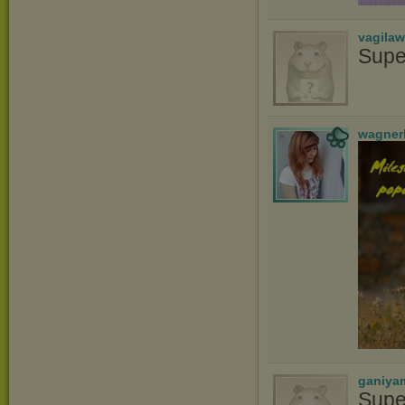
vagila
Supe
wagner
ganiya
Supe