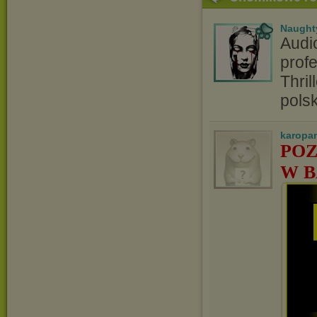
Naught
Audi
profe
Thril
pols
karopa
POZ
W B