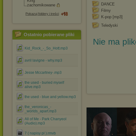
King
DANCE
zachomikowane
Filmy
Pokazuj foldery i treści
K-pop [mp3]
Teledyski
Ostatnio pobierane pliki
Nie ma pli
Kid_Rock_-_So_Hott.mp3
avril lavigne - why.mp3
Jesse Mccartney-.mp3
the used - buried myself
alive.mp3
the used - blue and yellow.mp3
the_veronicas_-
_worlds_apart.mp3
All of Me - Park Chanyeol
(Audio).mp3
7 ( napisy pl ).rmvb