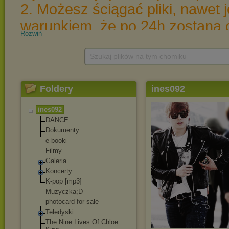
Rozwiń
Szukaj plików na tym chomiku
Foldery
ines092
ines092
DANCE
Dokumenty
e-booki
Filmy
Galeria
Koncerty
K-pop [mp3]
Muzyczka;D
photocard for sale
Teledyski
The Nine Lives Of Chloe