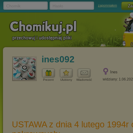
Chomik
Hasło
zapomniałem
ines092
Ines
widziany: 1.06.20
Prezent
Ulubiony
Wiadomość