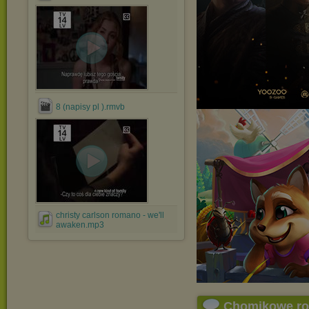
8 (napisy pl ).rmvb
christy carlson romano - we'll
awaken.mp3
Chomikowe r