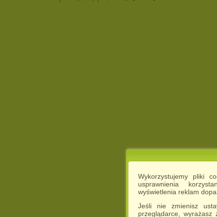
Wykorzystujemy pliki c
usprawnienia korzyst
wyświetlenia reklam dop
Jeśli nie zmienisz ust
przeglądarce, wyrażasz