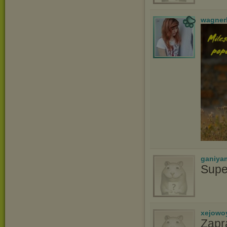
wagner
ganiya
Supe
xejowo
Zapr