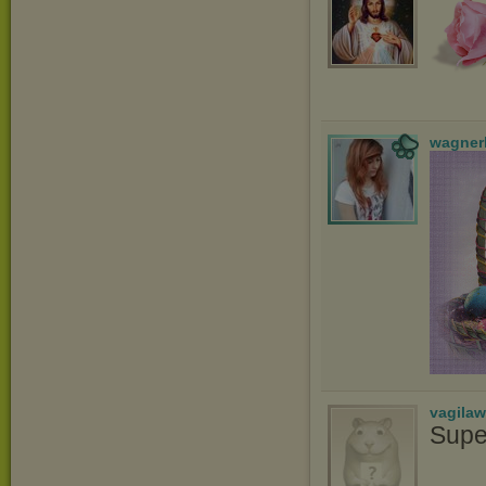
wagner
vagila
Supe