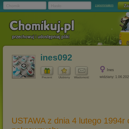
Chomik
Hasło
zapomniałem
ines092
Ines
widziany: 1.06.20
Prezent
Ulubiony
Wiadomość