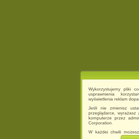
Wykorzystujemy pliki c
usprawnienia korzyst
wyświetlenia reklam dop
Jeśli nie zmienisz ust
przeglądarce, wyrażasz
komputerze przez admin
Corporation.
W każdej chwili możesz
cookies w swojej przeglą