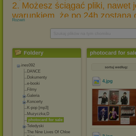
Rozwiń
Szukaj plików na tym chomiku
Foldery
photocard for sal
ines092
sortuj według:
DANCE
Dokumenty
4
.jpg
e-booki
Filmy
Galeria
Koncerty
K-pop [mp3]
Muzyczka;D
photocard for sale
Teledyski
The Nine Lives Of Chloe