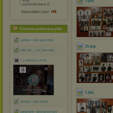
3
.jpg
King
zachomikowane
Pokazuj foldery i treści
Ostatnio pobierane pliki
seether - fine again.mp3
21
.jpg
eifel_65_-_i'm_blue.mp3
7 ( napisy pl ).rmvb
1
.jpg
seether - fake it.mp3
paramore - ignorance.mp3