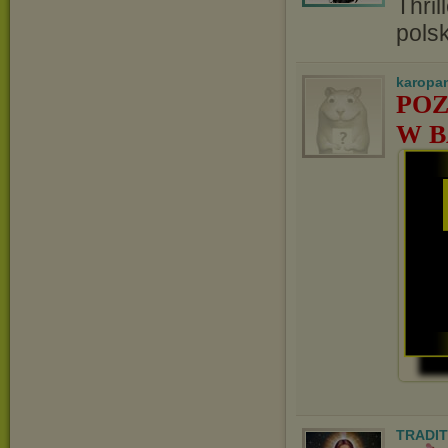
Thril
pols
karopa
POZ
W B
TRADIT