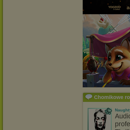
Chomikowe r
Naught
Audi
profe