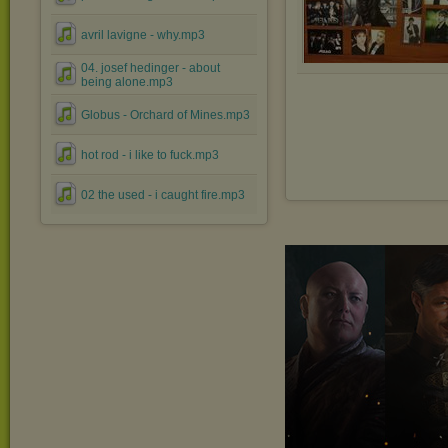
avril lavigne - why.mp3
04. josef hedinger - about
being alone.mp3
Globus - Orchard of Mines.mp3
hot rod - i like to fuck.mp3
02 the used - i caught fire.mp3