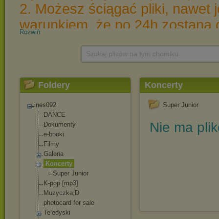
Rozwiń
Szukaj plików na tym chomiku
Foldery
Koncerty
ines092
Super Junior
DANCE
Nie ma pli
Dokumenty
e-booki
Filmy
Galeria
Koncerty
Super Junior
K-pop [mp3]
Muzyczka;D
photocard for sale
Teledyski