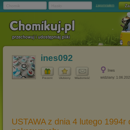
Chomik
Hasło
zapomniałem
ines092
Ines
widziany: 1.06.20
Prezent
Ulubiony
Wiadomość