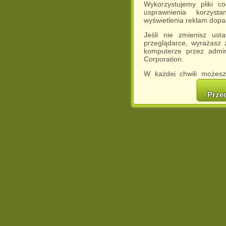
Wykorzystujemy pliki c
usprawnienia korzyst
wyświetlenia reklam dop
Jeśli nie zmienisz ust
przeglądarce, wyrażasz
komputerze przez admin
Corporation.
W każdej chwili możesz
cookies w swojej przeglą
w naszej Pol
Prze
http://chomikuj.pl/Polity
Jednocześnie informuje
może spowodować ogr
Chomikuj.pl.
W przypadku braku twojej
prosimy o opuszczenie se
Wykorzystanie plików c
(dostosowanie reklam do
działań marketingowych).
Wyrażenie sprzeciwu spo
będzie dopasowana do Tw
wyświetlona przypadkowo