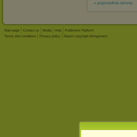
« poprzednia strona
Main page
Contact us
Media
Help
Publishers Platform
Terms and conditions
Privacy policy
Report copyright infringement