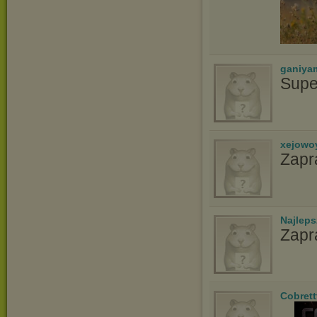
ganiya
Supe
xejowo
Zapr
Najlep
Zapr
Cobrett