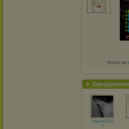
Musisz się
Zaprzyjaźnion
malpka4321
0