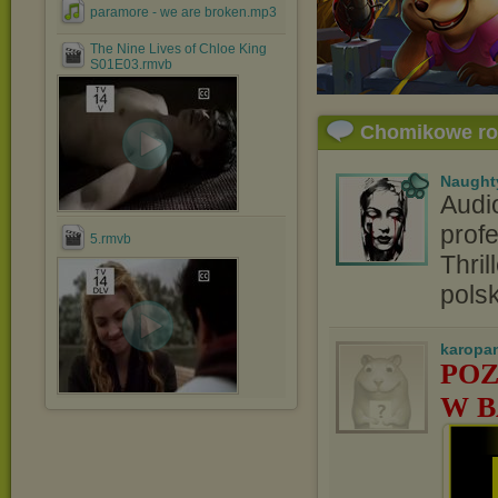
paramore - we are broken.mp3
The Nine Lives of Chloe King
S01E03.rmvb
Chomikowe r
Naught
Audi
profe
5.rmvb
Thril
pols
karopa
POZ
W B