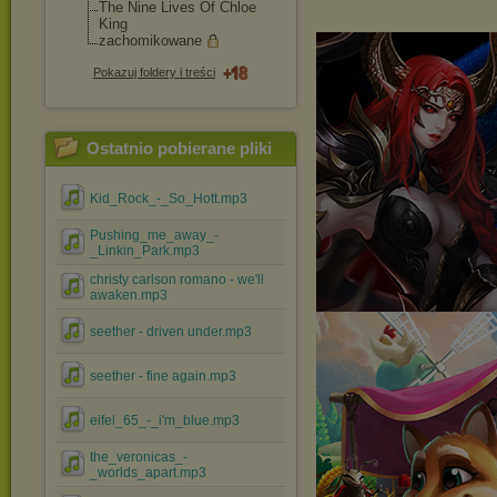
The Nine Lives Of Chloe
King
zachomikowane
Pokazuj foldery i treści
Ostatnio pobierane pliki
Kid_Rock_-_So_Hott.mp3
Pushing_me_away_-
_Linkin_Park.mp3
christy carlson romano - we'll
awaken.mp3
seether - driven under.mp3
seether - fine again.mp3
eifel_65_-_i'm_blue.mp3
the_veronicas_-
_worlds_apart.mp3