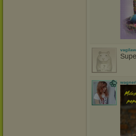
vagila
Supe
wagner